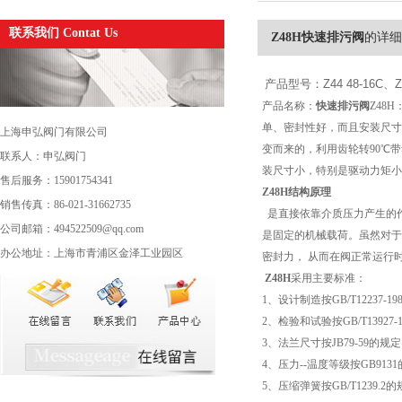
联系我们 Contat Us
Z48H快速排污阀
的详细
产品型号：Z44 48-16C、Z4
产品名称：
快速排污阀
Z48
单、密封性好，而且安装尺寸
上海申弘阀门有限公司
变而来的，利用齿轮转90℃
联系人：申弘阀门
装尺寸小，特别是驱动力矩小
售后服务：15901754341
Z48H
结构原理
销售传真：86-021-31662735
是直接依靠介质压力产生的
公司邮箱：494522509@qq.com
是固定的机械载荷。虽然对于
办公地址：上海市青浦区金泽工业园区
密封力， 从而在阀正常运行
Z48H
采用主要标准：
1、设计制造按GB/T12237-1
2、检验和试验按GB/T13927-
3、法兰尺寸按JB79-59的规
4、压力--温度等级按GB913
5、压缩弹簧按GB/T1239.2