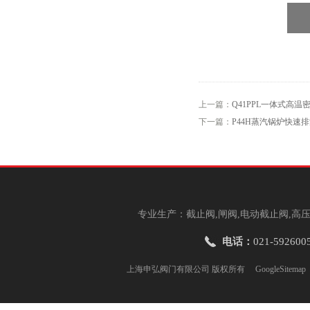
上一篇：
Q41PPL一体式高温
下一篇：
P44H蒸汽锅炉快速
专业生产：截止阀,闸阀,电动截止阀,高压
电话：
021-592600
上海申弘阀门有限公司 版权所有
GoogleSitemap