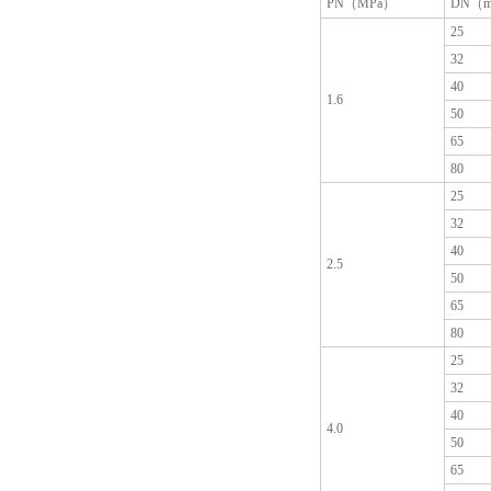
PN（MPa）
DN（
25
32
40
1.6
50
65
80
25
32
40
2.5
50
65
80
25
32
40
4.0
50
65