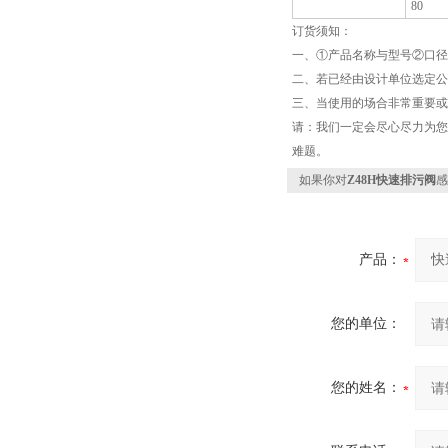
80
订货须知：
一、①产品名称与型号②口径
二、若已经由设计单位选定公
三、当使用的场合非常重要或
请：我们一定会尽心尽力为您
难题。
如果你对
Z48H快速排污阀
感
产品：
您的单位：
您的姓名：