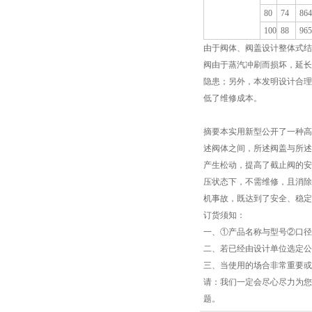
80
74
864
100
88
965
由于阀体、阀盖设计整体式结
阀由于蒸汽冲刷而损坏，延长
隐患；另外，本发明设计合理
低了维修成本。
摘要本实用新型公开了一种高
述阀体之间，所述阀盖与所述
产生松动，提高了截止阀的安
压状态下，不需维修，且消除
机事故，既达到了安全、稳定
订货须知：
一、①产品名称与型号②口径
二、若已经由设计单位选定公
三、当使用的场合非常重要或
请：我们一定会尽心尽力为您
题。