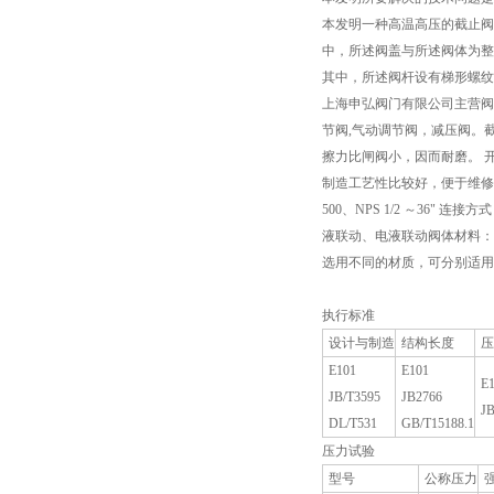
本发明一种高温高压的截止阀
中，所述阀盖与所述阀体为整
其中，所述阀杆设有梯形螺纹
上海申弘阀门有限公司主营阀门
节阀,气动调节阀，减压阀。
擦力比闸阀小，因而耐磨。 
制造工艺性比较好，便于维修。 公称压
500、NPS 1/2 ～36
液联动、电液联动阀体材料：WCB、ZG1
选用不同的材质，可分别适用于水
执行标准
设计与制造
结构长度
压
E101
E101
E
JB/T3595
JB2766
JB
DL/T531
GB/T15188.1
压力试验
型号
公称压力
强