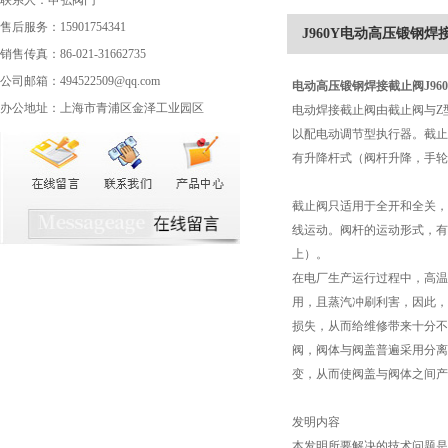
联系人：申弘阀门
售后服务：15901754341
J960Y电动高压锻钢焊
销售传真：86-021-31662735
公司邮箱：494522509@qq.com
电动高压锻钢焊接截止阀
J96
办公地址：上海市青浦区金泽工业园区
电动焊接截止阀由截止阀与Z
以配电动调节型执行器。截止
有升降杆式（阀杆升降，手轮
截止阀只适用于全开和全关，
线运动。阀杆的运动形式，有
上）。
在电厂生产运行过程中，高温
用，且蒸汽冲刷利害，因此，
损失，从而给维修带来十分不
阀，阀体与阀盖普遍采用分离
变，从而使阀盖与阀体之间产
发明内容
本发明所要解决的技术问题是