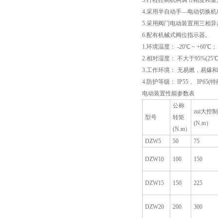
3.行程控制机构调节精度和
4.采用半自动手—电动切换
5.采用阀门电动装置用三相
6.配有机械式阀位指示器。
1.环境温度： -20℃ ~ +60℃；
2.相对湿度： 不大于95%(25
3.工作环境： 无易燃，易爆
4.防护等级： IP55 、 IP6
电动装置性能参数表
公称
zui大控
型号
转矩
(N.m）
(N.m）
DZW5
50
75
DZW10
100
150
DZW15
150
225
DZW20
200
300