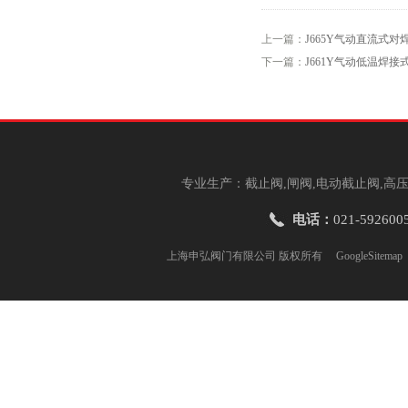
上一篇：
J665Y气动直流式对
下一篇：
J661Y气动低温焊接
专业生产：截止阀,闸阀,电动截止阀,高压
电话：
021-592600
上海申弘阀门有限公司 版权所有
GoogleSitemap