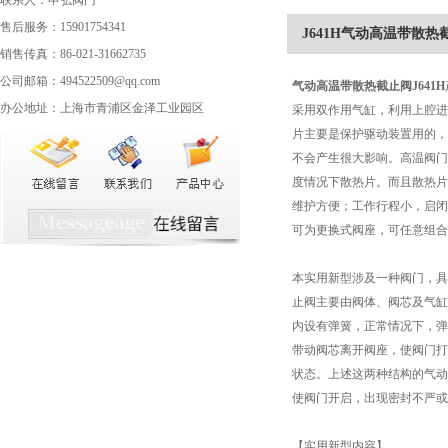
联系人：申弘阀门
售后服务：15901754341
J641H气动高温带散热
销售传真：86-021-31662735
公司邮箱：494522509@qq.com
气动高温带散热截止阀
J641H
办公地址：上海市青浦区金泽工业园区
采用双作用气缸，利用上腔进
片主要是保护驱动装置用的，
不会产生很大影响。高温阀门
度情况下散热片。而且散热片
维护方便；工作行程小，启闭
可为更换式阀座，可任意组合
本实用新型涉及一种阀门，具
止阀主要由阀体、阀芯及气缸
内设有弹簧，正常情况下，弹
带动阀芯离开阀座，使阀门打
状态。上述这两种结构的气动
使阀门开启，出现密封不严或
【实用新型内容】