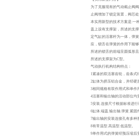
为了克服现有的气动截止阀阀
止阀增加了锁定装置，阀芯处
本实用新型的技术方案是:一
盖上设有支撑架，所述的支撑
定气缸的活塞杆为一体，弹簧
应，锁舌在弹簧的作用下能
所述的锁舌的前端呈圆弧形且
所述的支撑架为C型。
气动执行机构结构特点：
1紧凑的双活塞齿轮，齿条式
2缸体为挤压铝合金，并经硬
3相同规格有双作用式和单作
4活塞和输出轴的活动部位均
5安装.连接尺寸根据标准进
6缸体.端盖.输出轴.弹簧.紧
7输出轴的安装连接孔有多种
8有常温型.高温型.低温型。
9单作用式的弹簧经预压缩后