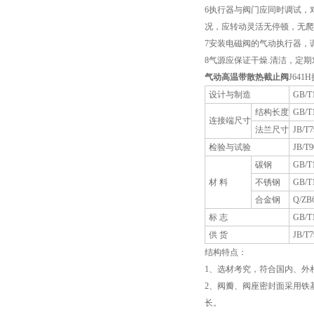
6执行器与阀门应同时调试，对
况，应转动灵活无停顿，无爬
7安装电磁阀的气动执行器，
8气源应保证干燥.清洁，定
气动高温带散热截止阀
J64
设计与制造
GB/T
结构长度
GB/T
连接端尺寸
法兰尺寸
JB/T7
检验与试验
JB/T9
碳钢
GB/T
材 料
不锈钢
GB/T
合金钢
Q/ZB
标 志
GB/T
供 货
JB/T7
结构特点：
1、选材考究，符合国内、外
2、阀瓣、阀座密封面采用铁
长。