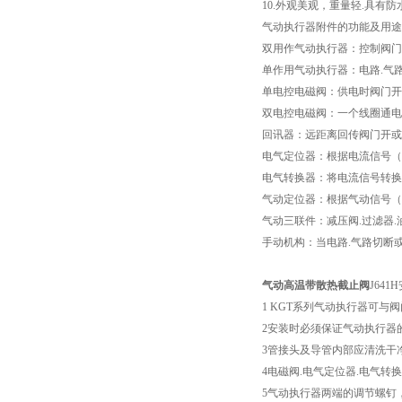
10.外观美观，重量轻.具有
气动执行器附件的功能及用途
双用作气动执行器：控制阀门
单作用气动执行器：电路.气
单电控电磁阀：供电时阀门开
双电控电磁阀：一个线圈通电
回讯器：远距离回传阀门开或
电气定位器：根据电流信号（
电气转换器：将电流信号转换
气动定位器：根据气动信号（0.
气动三联件：减压阀.过滤器
手动机构：当电路.气路切断
气动高温带散热截止阀
J64
1 KGT系列气动执行器可
2安装时必须保证气动执行器
3管接头及导管内部应清洗干
4电磁阀.电气定位器.电气转
5气动执行器两端的调节螺钉