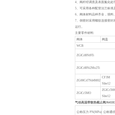
4、阀杆经调质及表面氮化处
5、可采用各种配管法兰标准
6、阀体材料品种齐全，填料
7、倒密封采用螺纹连接密封
运行。
主要零件材料:
阀体
阀盖
WCB
ZGlCrl8Ni9Ti
ZGlCrl8Ni2Mo2Ti
CF3M
ZG00Crl7Nil4M02
Slite12
ZGlCr5M
ZGlCr5MO
Slite12
气动高温带散热截止阀
J641H
公称压力 PN(MPa)
公称通径 