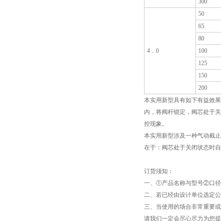
300
50
65
80
4．0
100
125
150
200
本实用新型具有如下有益效果
内，将阀杆锁定，阀芯处于关
控现象。
本实用新型涉及一种气动截止
在于：阀芯处于关闭状态时自
订货须知：
一、①产品名称与型号②口径
二、若已经由设计单位选定公
三、当使用的场合非常重要或
请我们一定会尽心尽力为您提