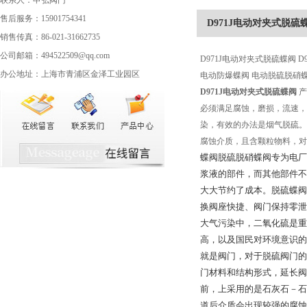
联系人：申弘阀门
售后服务：15901754341
D971J电动对夹式脱硫
销售传真：86-021-31662735
公司邮箱：494522509@qq.com
D971J电动对夹式脱硫蝶阀 
办公地址：上海市青浦区金泽工业园区
电动防爆蝶阀 电动脱硫脱硝蝶
D971J电动对夹式脱硫蝶阀
产
必须满足腐蚀，磨损，流速，
染，有效的办法是烟气脱硫。
腐蚀介质，且含颗粒物料，对
蝶阀脱硫脱硝蝶阀专为电厂
浆液的部件，而其他部件不
大大节约了成本。脱硫蝶阀
换阀座快捷、阀门保持零泄
大气污染中，二氧化硫是重
高，以及国民对环境意识的
就是阀门，对于脱硫阀门的
门材料和结构形式，延长阀
前，上采用的是石灰石－石
道后介质会出现较强的腐蚀