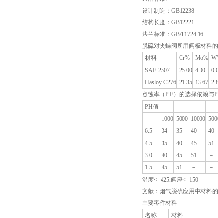
设计制造：GB12238
结构长度：GB12221
法兰标准：GB/T1724.16
脱硫对夹蝶阀所用阀板材料的
材料
Cr%
Mo%
W
SAF-2507
25.00
4.00
0.
Hasloy-C276
21.35
13.67
2.
点蚀率（P.F）的选择依赖与
PH值
1000
5000
10000
500
6.5
34
35
40
40
4.5
35
40
45
51
3.0
40
45
51
－
1.5
45
51
－
－
温度<=425,阀座<=150
文献：烟气脱硫应用中材料的
主要零件材料
名称
材料