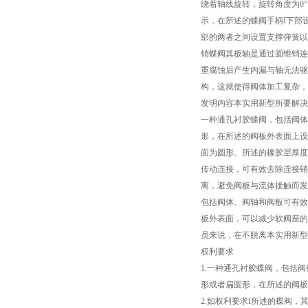
绕着轴线旋转，旋转角度为0°
示，在所述的蝶阀手柄I下部
部的两者之间设置支撑弹簧以
销蝶阀其板轴是通过圆锥销连
重腐蚀后产生内漏与轴无法驱
构，这就使得阀体加工复杂，
发明内容本实用新型所要解决
一种通孔衬胶蝶阀，包括阀体
形，在所述的阀板外表面上设
面为圆形。所述的橡胶层厚度
传动连接，可有效去除连接销
离，避免阀板与流体接触而发
包括阀体、阀轴和阀板可有效
板外表面，可以减少软阀座的
员来说，在不脱离本实用新型
权利要求
1.一种通孔衬胶蝶阀，包括
形或者扁圆形，在所述的阀板
2.如权利要求I所述的蝶阀