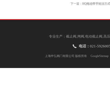
下一篇：
HQ电动带手轮法兰
专业生产：截止阀,闸阀,电动截止阀,高压
电话：
021-592600
上海申弘阀门有限公司 版权所有
GoogleSitemap