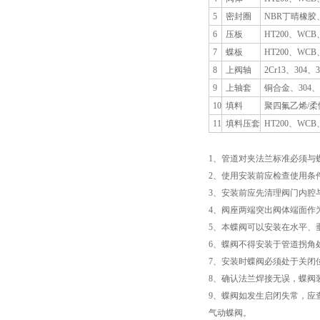
5
密封圈
NBR丁晴橡胶
6
压板
HT200、WCB
7
蝶板
HT200、WCB
8
上阀轴
2Cr13、304、3
9
上轴套
铜合金、304、
10
填料
聚四氟乙烯/柔
11
填料压套
HT200、WCB
1、管道对夹法兰标准必须与
2、使用安装前应检查使用条
3、安装前应先清理阀门内腔
4、阀座两端突出阀体端面作
5、本蝶阀可以安装在水平、
6、蝶阀不得安装于管道拐角
7、安装时蝶阀必须处于关闭
8、确认法兰焊接无误，蝶阀
9、蝶阀如发生启闭失常，应
气动蝶阀。