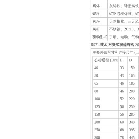
阀体
灰铸铁、球墨铸铁
蝶板
碳钢包覆橡胶、碳钢
阀座
天然橡胶、三元乙
阀杆
不锈钢、2Cr13、3
驱动形式
手动、电动、气动
D971J电动对夹式脱硫蝶阀
内
主要外形尺寸和连接尺寸 (m
公称通径 (DN)
L
D
40
33
150
50
43
165
65
46
185
80
46
200
100
52
220
125
56
250
150
56
285
200
60
340
250
68
395
300
78
445