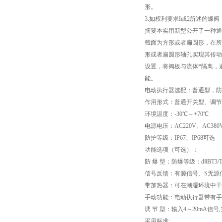
形。
3.如权利要求I或2所述的蝶
摘要本实用新型公开了一种通
截面为方形或者扁圆形，在所
形或者扁圆形轴孔实现其传动
设置，将阀板与流体*隔离，
能。
电动执行器选配：普通型，防
作用形式：普通开关型、调节型
环境温度：-30℃～+70℃
电源电压：AC220V、AC380
防护等级：IP67、IP68可选
功能选项（可选）：
防 爆 型：防爆等级：dⅡBT3/T
信号反馈：有源信号、S无源
带加热器：可在潮湿环境中干
手动功能：电动执行器带有手
调 节 型：输入4～20mA信
采用标准: