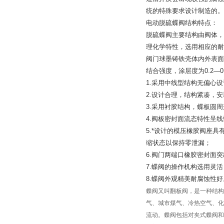
统的特殊要求设计制造的。
电动脱硫蝶阀结构特点：
脱硫蝶阀主要结构由阀体，
理化学特性，选用相应的耐
阀门球墨铸铁壳体内外表面
结合强度，涂层度为0.2—0.
1.采用中线型结构无偏心
2.设计合理，结构紧凑，
3.采用衬胶结构，蝶板圆
4.阀板密封面流态特性呈
5.*设计的模压橡胶阀座
缩状态以保持零泄漏；
6.阀门两端口橡胶密封面
7.蝶阀的操作机构选用灵活
8.蝶阀外观精美耐腐蚀性好
蝶阀又叫翻板阀，是一种结构
气、城市煤气、冷热空气、化
流动。蝶阀包括对夹式蝶阀和