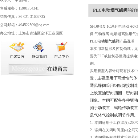
联系人：申弘阀门
售后服务：15901754341
PLC电动烟气蝶阀
的详
销售传真：86-021-31662735
公司邮箱：494522509@qq.com
SFD941X-1C系列电动
办公地址：上海市青浦区金泽工业园区
阀 气动蝶阀 电动超高温烟气
PLC电动烟气蝶阀
产品说明
本实用新型涉及控制领域，尤
要为PLC或控制器整流提供
剩。
实用新型内容针对现有技术中
主要应用于可燃性气体
置，
通风蝶阀采用钢板焊接制造
上设置油密封挡圈，密封副
现象。本阀可配备多种驱动
如手动装置、蜗轮传动装置
质气体气控制或调节作用。
1. 本阀适用于工作温度≤2
2. 该阀在关闭时阀座内之间
3. 本阀需备有供排水管路