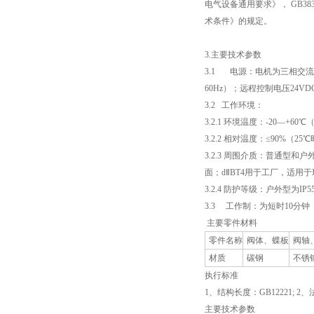
电气设备通用要求》， GB3836
术条件》的规定。
3.主要技术参数
3.1 电源：电机为三相交流，3
60Hz）；远程控制电压24VD
3.2 工作环境：
3.2.1 环境温度：-20—+60
3.2.2 相对温度：≤90%（25
3.2.3 周围介质：普通型和
面；dⅡBT4用于工厂，适用于环
3.2.4 防护等级：户外型为IP
3.3 工作制：为短时10分钟
主要零件材料
零件名称
阀体、蝶板
阀轴
材质
碳钢
不锈
执行标准
1、结构长度：GB12221; 2
主要技术参数