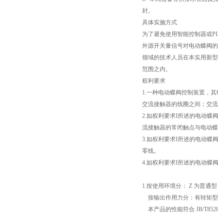
封。
具体实施方式
为了避免使用智能控制器或P
外源开关量信号对电动蝶阀的
领域的技术人员在本实用新型
范围之内。
权利要求
1.一种电动蝶阀控制装置，
交流接触器的线圈之间；交流
2.如权利要求I所述的电动
流接触器的常闭触点与电动蝶
3.如权利要求I所述的电动
零线。
4.如权利要求I所述的电动
1.按使用环境分： Z 为普通型
按输出作用力分：有转矩型
本产品的性能符合 JB/T852