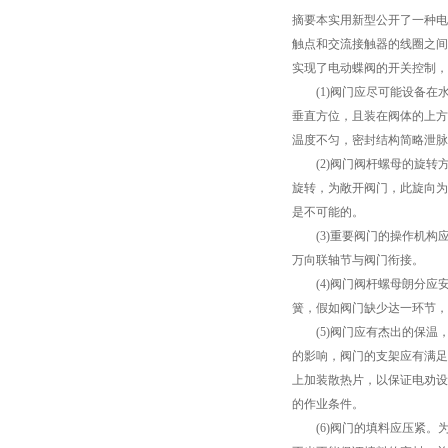
摘要本实用新型公开了一种电
触点和交流接触器的线圈之间
实现了电动蝶阀的开关控制
(1)阀门应尽可能设备在水
垂直方位，且装在阀体的上方
温度不匀，密封结构简略泄脉
(2)阀门阀杆螺母的旋转方
旋转，为敞开阀门，此旋向为
是不可能的。
(3)重要阀门的操作机构
万向联轴节与阀门衔接。
(4)阀门阀杆螺母朗分应
簧，假如阀门缺少达一环节，
(5)阀门应有杰出的保温
的影响，阀门的支架应有满足
上加装散热片，以保证电劝设
的作业条件。
(6)阀门的填料应压紧。