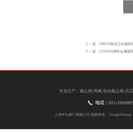
上一篇：
D981X电动卫生级
下一篇：
D343XH弹性金属
专业生产：截止阀,闸阀,电动截止阀,高压
电话：
021-592600
上海申弘阀门有限公司 版权所有
GoogleSitemap