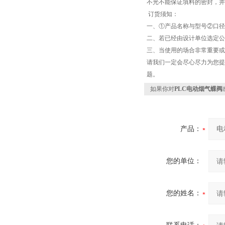
不光不能保证填料的密封，并
订货须知：
一、①产品名称与型号②口径
二、若已经由设计单位选定公
三、当使用的场合非常重要或
请我们一定会尽心尽力为您提
题。
如果你对
PLC电动烟气蝶阀
产品：
您的单位：
您的姓名：