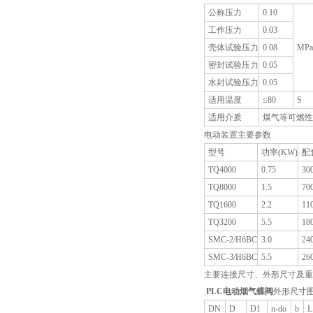
公称压力
0.10
工作压力
0.03
壳体试验压力
0.08
MPa
密封试验压力
0.05
水封试验压力
0.05
适用温度
≤80
S
适用介质
煤气等可燃性
电动装置主要参数
型号
功率(KW)
配
TQ4000
0.75
30
TQ8000
1.5
70
TQ1600
2.2
11
TQ3200
5.5
18
SMC-2/H6BC
3.0
24
SMC-3/H6BC
5.5
26
主要连接尺寸、外形尺寸及重
PLC电动烟气蝶阀
外形尺寸
DN
D
D1
n-do
b
L