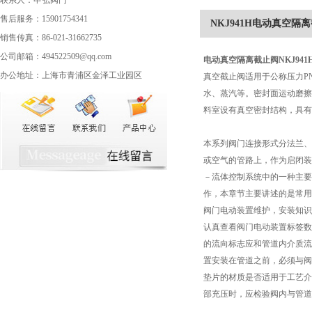
联系人：申弘阀门
售后服务：15901754341
NKJ941H电动真空隔
销售传真：86-021-31662735
公司邮箱：494522509@qq.com
电动真空隔离截止阀
NKJ941
办公地址：上海市青浦区金泽工业园区
真空截止阀适用于公称压力PN
水、蒸汽等。密封面运动磨擦
料室设有真空密封结构，具有
本系列阀门连接形式分法兰、
或空气的管路上，作为启闭装
－流体控制系统中的一种主要
作，本章节主要讲述的是常用
阀门电动装置维护，安装知识
认真查看阀门电动装置标签数
的流向标志应和管道内介质流
置安装在管道之前，必须与阀
垫片的材质是否适用于工艺介
部充压时，应检验阀内与管道