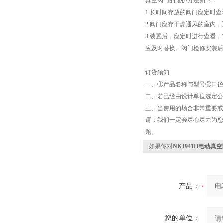
真空阀门的维护方法如下：
1.长时间存放的阀门应定时
2.阀门应存干燥通风的室内
3.装置后，应定时进行查看
应及时替换。阀门检修安装后
订货须知
一、①产品名称与型号②口径
二、若已经由设计单位选定公
三、当使用的场合非常重要或
请：我们一定会尽心尽力为您
题。
如果你对
NKJ941H电动真
产品：
您的单位：