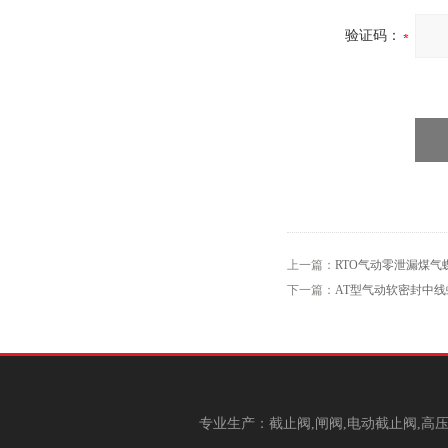
验证码：
上一篇：
RTO气动零泄漏煤气
下一篇：
AT型气动软密封中线
专业生产：截止阀,闸阀,电动截止阀,高压