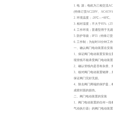
1. 电 源；电机为三相交流AC3
(特殊订货AC220V、AC415V或
2. 环境温度；-20℃—+60℃。
3. 相对湿度；不大于95%（2
4. 工作环境；普通型用于无易
5. 防护等级；IP55（特殊订货
6. 工作制；为短时10分钟工
一、确认阀门电动装置在安装
1、保证阀门电动装置安装位
现管线不能承受阀门电动装置
2、确认管线内是否有杂质、
3、核对阀门电动装置铭牌，
保证阀门完好无损。
4、除去阀门两端的保护盖，
成密封面的损伤。
二、阀门电动装置的安装
1、阀门电动装置的任何一段
气动执行器）的阀门电动装置