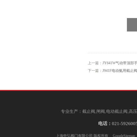
上一篇：
JY641W气动带顶
下一篇：
J941F电动氨用截止
专业生产：截止阀,闸阀,电动截止阀,高压
电话：
021-592600
上海申弘阀门有限公司 版权所有
GoogleSitemap