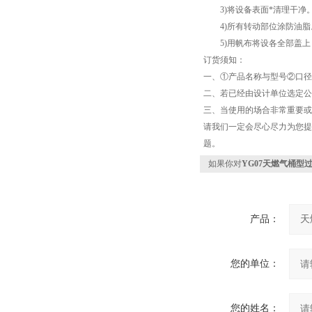
3)将设备表面*清理干净
4)所有转动部位涂防油脂
5)用帆布将设各全部盖上
订货须知：
一、①产品名称与型号②口径
二、若已经由设计单位选定公
三、当使用的场合非常重要或
请我们一定会尽心尽力为您提
题。
如果你对
YG07天燃气桶型
产品：
您的单位：
您的姓名：