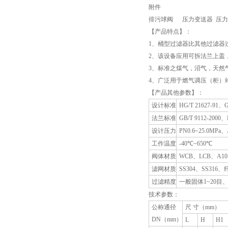
附件
排污球阀 压力变送器 压
【产品特点】：
1、桶型过滤器比其他过滤器
2、该设备应用可拆法兰上盖
3、标准之煤气，沼气，天然气
4、广泛用于燃气调压（柜）
【产品其他参数】：
设计标准
HG/T 21627-91、G
法兰标准
GB/T 9112-2000、
设计压力
PN0.6~25.0MPa、
工作温度
-40℃~650℃
阀体材质
WCB、LCB、A10
滤网材质
SS304、SS31
过滤精度
一般固体1~20目、
技术参数：
公称通径
尺 寸（mm）
DN（mm）
L
H
H1