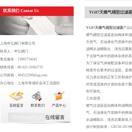
联系我们 Contat Us
YG07天燃气桶型过滤
YG07
天燃气桶型过滤器
产品
燃气桶型过滤器是由阀体和滤
天然气、石油液化气管路中的
上海申弘阀门有限公司
滤网从滤桶取出，清洗后重新
联系人：申弘阀门
于去除气体中的固体杂质的高
售后服务：15901754341
为了保证气体输配设备和仪表
销售传真：86-021-31662735
精度符合要求的过滤器。是燃
公司邮箱：494522509@qq.com
压力表仪表的正常工作和保护
办公地址：上海市青浦区金泽工业园区
对管道流体内介质的杂质个颗
和可靠性。
工作原理：
燃气过滤器是由阀体和滤网组
气、石油液化气管路中的锈蚀
从滤桶取出，清洗后重新装入
设计制造标准：GB150-201