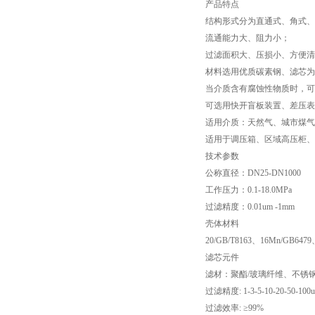
产品特点
结构形式分为直通式、角式、
流通能力大、阻力小；
过滤面积大、压损小、方便清
材料选用优质碳素钢、滤芯为
当介质含有腐蚀性物质时，可
可选用快开盲板装置、差压表
适用介质：天然气、城市煤气
适用于调压箱、区域高压柜、
技术参数
公称直径：DN25-DN100
工作压力：0.1-18.0MP
过滤精度：0.01um -1
壳体材料
20/GB/T8163、16Mn/GB64
滤芯元件
滤材：聚酯/玻璃纤维、不锈
过滤精度: 1-3-5-10-20-50-100
过滤效率: ≥99%