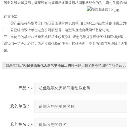
阀瓣外缘为退拨形，阀座设有与阀瓣所述退拨形相同形状配合的孔；密封住阀的出
订货须知：
一、①产品名称与型号②口径③是否带附件以便我们的为您正确选型④的使用压力
二、若已经由设计单位选定公司的型号，请型号直接向我司销售部订购。
三、当使用的场合非常重要或环境比较复杂时,请您尽量提供设计图纸和详细参数
请我们一定会尽心尽力为您提供优质的服务。提供全面、专业的“阀门系统解决方案
题。
如果你对
LNG超低温液化天然气电动截止阀
感兴趣，想了解更详细的产品信息，
产品：
您的单位：
您的姓名：