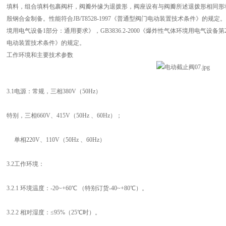
填料，组合填料包裹阀杆，阀瓣外缘为退拨形，阀座设有与阀瓣所述退拨形相同形
殷钢合金制备。性能符合JB/T8528-1997《普通型阀门电动装置技术条件》的规定。隔
境用电气设备1部分：通用要求》，GB3836.2-2000《爆炸性气体环境用电气设备第2部分
电动装置技术条件》的规定。
工作环境和主要技术参数
3.1电源：常规，三相380V（50Hz）
特别，三相660V、415V（50Hz 、60Hz）；
单相220V、110V（50Hz 、60Hz）
3.2工作环境：
3.2.1 环境温度：-20~+60℃ （特别订货-40~+80℃）。
3.2.2 相对湿度：≤95%（25℃时）。