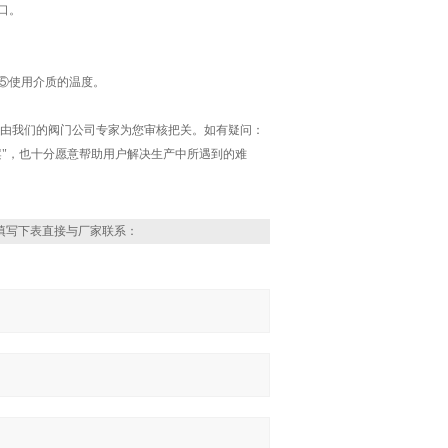
口。
⑤使用介质的温度。
，由我们的阀门公司专家为您审核把关。如有疑问：
"，也十分愿意帮助用户解决生产中所遇到的难
填写下表直接与厂家联系：