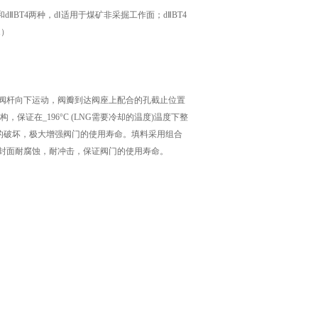
ⅡBT4两种，dⅠ适用于煤矿非采掘工作面；dⅡBT4
1）
阀杆向下运动，阀瓣到达阀座上配合的孔截止位置
证在_196°C (LNG需要冷却的温度)温度下整
的破坏，极大增强阀门的使用寿命。填料采用组合
封面耐腐蚀，耐冲击，保证阀门的使用寿命。