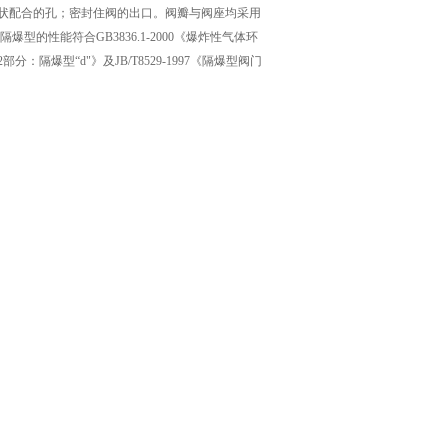
状配合的孔；密封住阀的出口。阀瓣与阀座均采用
爆型的性能符合GB3836.1-2000《爆炸性气体环
：隔爆型“d"》及JB/T8529-1997《隔爆型阀门