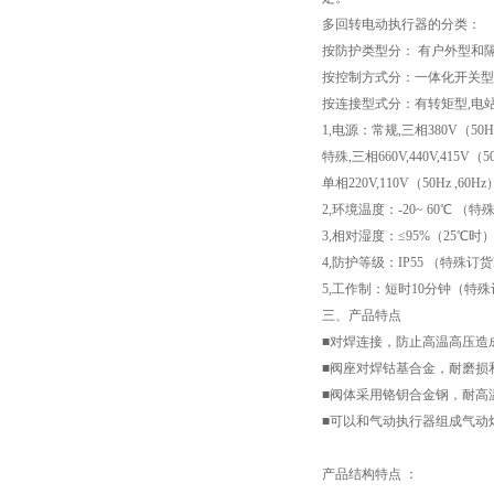
多回转电动执行器的分类：
按防护类型分： 有户外型和
按控制方式分：一体化开关型
按连接型式分：有转矩型,电
1,电源：常规,三相380V（50H
特殊,三相660V,440V,415V（5
单相220V,110V（50Hz ,60Hz
2,环境温度：-20~ 60℃ （特殊
3,相对湿度：≤95%（25℃时
4,防护等级：IP55 （特殊订货IP
5,工作制：短时10分钟（特殊
三、产品特点
■对焊连接，防止高温高压造
■阀座对焊钴基合
■阀体采用铬钥合金钢，耐高
■可以和气动执行器组成气动
产品结构特点 ：