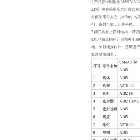
1.产品设计制造按ANSIB16
2.阀门中腔采用压力自紧式
封面采用司太立（stellit
剂，密封可靠，开关平稳。
7.阀门具有上密封结构，保
8.电动截止阀的开启和关闭
构。除就地操作外，还可进行
标准材质细表：
CStoASTM
序号
零件名称
A105
1
阀体
A105
2
阀瓣
A276 420
3
阀杆
A182 F6
4
密封圈
A182 F304L
5
密封螺母
A105
6
阀盖
A105
7
销钉
A276420
8
垫圈
A105