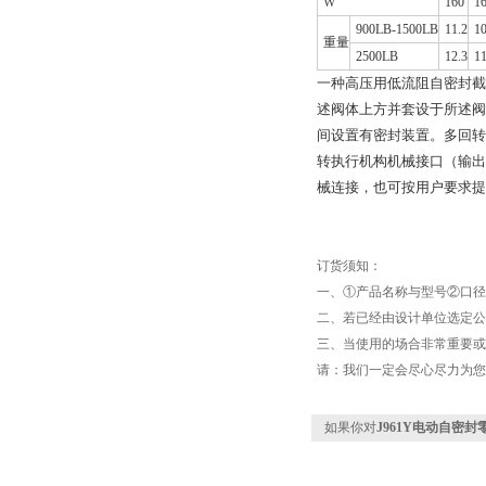
W
160
1
900LB-1500LB
11.2
10
重量
2500LB
12.3
11
一种高压用低流阻自密封截
述阀体上方并套设于所述阀
间设置有密封装置。
多回转
转执行机构机械接口（输出轴
械连接，也可按用户要求提
订货须知：
一、①产品名称与型号②口径
二、若已经由设计单位选定公
三、当使用的场合非常重要或
请：我们一定会尽心尽力为您
如果你对
J961Y电动自密