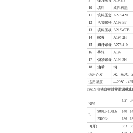
9
提升螺母
A19 2H
10
填料
柔性石墨
11
填料压套
A276 420
12
活节螺栓
A193 B7
13
填料压板
A216WCB
14
螺母
A194 2H
15
阀杆螺母
A276 410
16
手轮
A197
17
锁紧螺母
A194 2H
18
油嘴
铜
适用介质
水、蒸汽、
适用温度
—29℃～42
J961Y
电动自密封零泄漏截止
1/2"
3/
NPS
900Lb-150Lb
140
1
L
2500Lb
186
1
H(开)
333
3