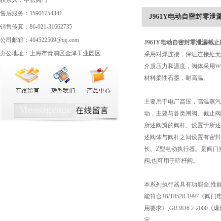
联系人：申弘阀门
售后服务：15901754341
J961Y电动自密封零泄
销售传真：86-021-31662735
公司邮箱：494522509@qq.com
J961Y
电动自密封零泄漏截止
办公地址：上海市青浦区金泽工业园区
采用对焊连接，保证连接处无
介质压力和温度，阀体采用WCB
材料柔性石墨，耐高温。
主要用于电厂高压，高温蒸汽
动，主要与各类闸阀、截止阀
所述阀瓣的阀杆、设置于所述
述阀体与阀杆之间设置有密封
长。Z型电动执行器。是阀门实
阀,也可用于暗杆阀。
本系列执行器具有功能全,性能
能符合JB/T8528-1997
用要求》,GB3836.2-20
定。