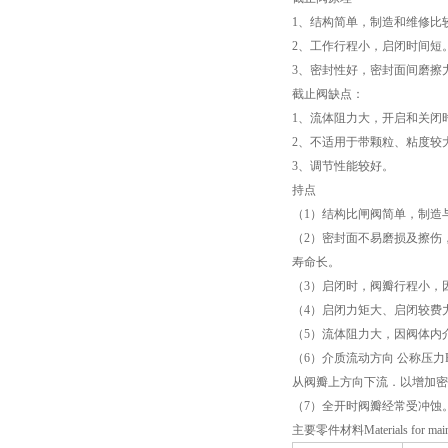
1、结构简单，制造和维修比
2、工作行程小，启闭时间短
3、密封性好，密封面间磨擦
截止阀缺点：
1、流体阻力大，开启和关闭
2、不适用于带颗粒、粘度较
3、调节性能较好。
持点
（1）结构比闸阀简单，
（2）密封面不易磨损及擦伤
寿命长。
（3）启闭时，阀瓣行程小
（4）启闭力矩大、启闭较
（5）流体阻力大，因阀体
（6）介质流动方向 公称压力
从阀瓣上方向下流．以增加密
（7）全开时阀瓣经常受冲蚀
主要零件材料Materials for main 