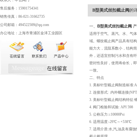
联系人：申弘阀门
售后服务：15901754341
B型美式丝扣截止阀
的
销售传真：86-021-31662735
公司邮箱：494522509@qq.com
一、
B型
美式丝扣截止阀
产
办公地址：上海市青浦区金泽工业园区
适用于空气、蒸汽、水、气体
域。螺纹截止阀产品具有结构
能力大，流阻系数小，结构简
外，还适宜控制污水和含有纤
密封性良好，使用寿命长，即
一致。
二、特点
1. 美标针型截止阀制造标准:ASME
2. 连接形式: 内外螺连接(NPT,G
3. 美标针型截止阀结构特征:
4. 阀门检验和试验: API 598
5. 公称压力:≤10000Psi
6. 适用温度:-29℃～+538℃
7. 适用介质:水,汽,油及有
截止阀原理