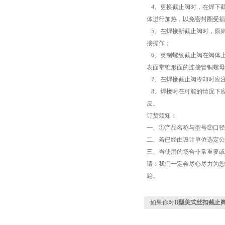
4、更换截止阀时，在焊下
体进行加热，以免密封圈受损
5、在焊接新截止阀时，原
接操作；
6、英制螺纹截止阀在阀体上有7/
表面带锥形面的连接管铜螺母
7、在焊接截止阀冷却时应
8、焊接时在可能的情况下
皮。
订货须知：
一、①产品名称与型号②口径
二、若已经由设计单位选定公
三、当使用的场合非常重要或
请：我们一定会尽心尽力为您
题。
如果你对
B型美式丝扣截止