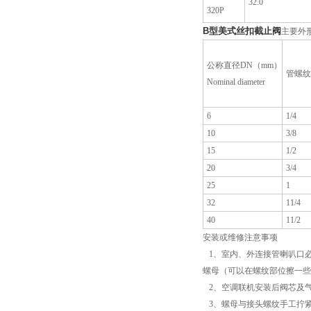
32.0
320P
B型
美式丝扣截止阀
主要外形及连
公称直径DN（mm）
管螺纹Rc
Nominal diameter
6
1/4
10
3/8
15
1/2
20
3/4
25
1
32
11/4
40
11/2
安装或维修注意事项
1、室内、外连接管喇叭口必
螺母（可以在螺纹部位擦一些
2、空调联机安装后阀芯及
3、螺母与接头螺纹手工拧