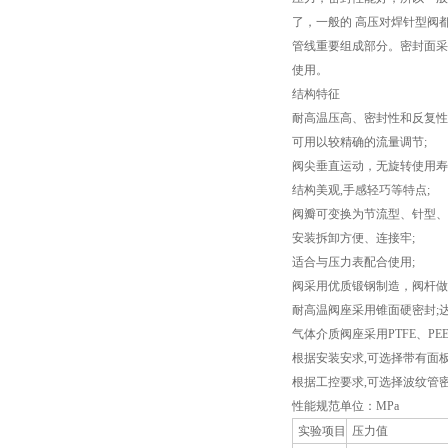
了，一般的 高压对焊针型阀
管线重要组成部分。密封面采
使用。
结构特征
耐高温压高、密封性和反复性
可用以较精确的流量调节;
阀尖垂直运动，无旋转使用寿
结构美观,手感轻巧等特点;
阀瓣可变换为节流型、针型、
安装拆卸方便、连接牢;
适合与压力表配合使用;
阀采用优质锻钢制造，阀杆做
耐高温阀座采用锥面硬密封;
气体介质阀座采用PTFE、P
根据安装安求,可选择带有面板
根据工控要求,可选择波纹管
性能规范单位：MPa
实验项目
压力值