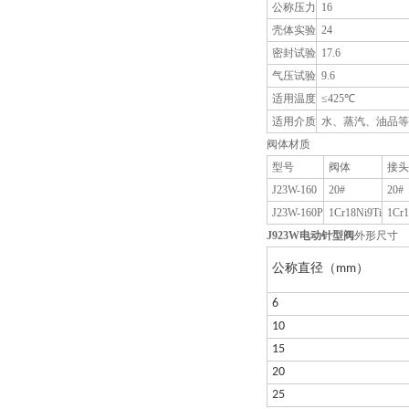
公称压力
16
壳体实验
24
密封试验
17.6
气压试验
9.6
适用温度
≤425℃
适用介质
水、蒸汽、油品等
阀体材质
型号
阀体
接头
J23W-160
20#
20#
J23W-160P
1Cr18Ni9Ti
1Cr1
J923W
电动针型阀
外形尺寸
公称直径（
mm
）
6
10
15
20
25