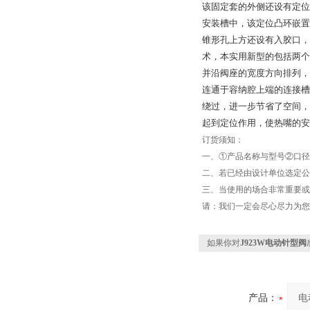
该固定套的外侧还设有定位
安装槽中，该定位凸环嵌置
锥形孔上方还设有入胶口
术，本实用新型的包括两个
并沿阀座的宽度方向排列，
连通于容纳腔上端的连接槽
绕过，进一步节省了空间，
起到定位作用，使热嘴的安
订货须知：
一、①产品名称与型号②口径
二、若已经由设计单位选定公
三、当使用的场合非常重要或
请：我们一定会尽心尽力为您
如果你对
J923W电动针型阀
产品：