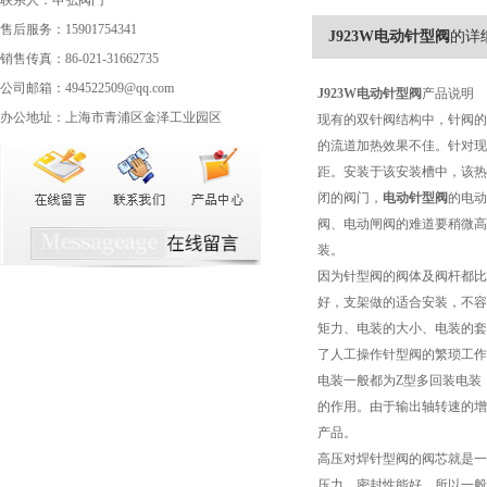
联系人：申弘阀门
售后服务：15901754341
J923W电动针型阀
的详
销售传真：86-021-31662735
公司邮箱：494522509@qq.com
J923W
电动针型阀
产品说明
办公地址：上海市青浦区金泽工业园区
现有的双针阀结构中，针阀的
的流道加热效果不佳。针对现
距。安装于该安装槽中，该
闭的阀门，
电动针型阀
的电动
阀、电动闸阀的难道要稍微高
装。
因为针型阀的阀体及阀杆都比
好，支架做的适合安装，不容
矩力、电装的大小、电装的套
了人工操作针型阀的繁琐工作
电装一般都为Z型多回装电装
的作用。由于输出轴转速的增
产品。
高压对焊针型阀的阀芯就是一
压力，密封性能好，所以一般