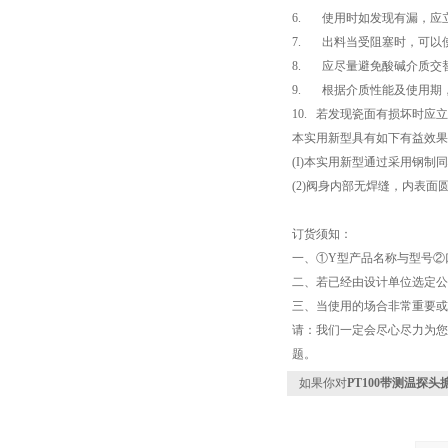
6. 使用时如发现有漏，应
7. 出料当受阻塞时，可以
8. 应尽量避免酸碱介质交
9. 根据介质性能及使用期
10. 若发现瓷面有损坏时
本实用新型具有如下有益效果
(I)本实用新型通过采用钢
(2)阀身内部无焊缝，内表
订货须知：
一、①Y型产品名称与型号②
二、若已经由设计单位选定公
三、当使用的场合非常重要或
请：我们一定会尽心尽力为您
题。
如果你对
PT100带测温探