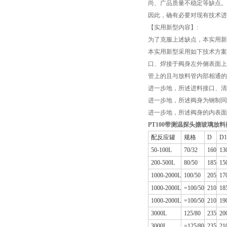
尚、广品质量不稳定等缺点。
因此，确有必要对现有技术进
【实用新型内容】:
为了克服上述缺点，本实用新
本实用新型采用如下技术方案
口、焊接于阀身左外侧表面上
管上的且与放料管内部相通的
进一步地，所述进料接口、清
进一步地，所述阀身为钢制同
进一步地，所述阀身的内表面
PT100
带测温探头搪玻璃放料
配反应罐
规格
D
D1
50-100L
70/32
160
13
200-500L
80/50
185
15
1000-2000L
100/50
205
17
1000-2000L
=100/50
210
18
1000-2000L
=100/50
210
19
3000L
125/80
235
20
3000L
=125/80
235
21