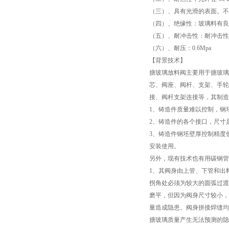
（三）、具有光滑的表面。不
（四）、绝缘性：玻璃料有良
（五）、耐冲击性：耐冲击性能
（六）、耐压：0.6Mpa
【背景技术】
搪玻璃放料阀主要用于搪玻璃
芯、阀座、阀杆、支架、手轮
接、阀杆支架连接等，其制造
1、铸造件质量难以控制，钢
2、铸造件的各个接口，尺寸
3、铸造件钢坯壁厚控制精度
安装使用。
另外，现有技术也有用碳钢管
1、其阀身由上管、下管和出
拐角处必须为较大的圆弧过渡
磨平，但因为阀身尺寸较小，
量造成隐患。阀身拼接焊缝均
搪玻璃质量产生无法预测的隐