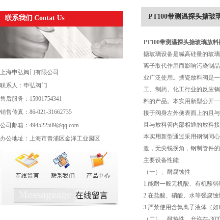
PT100带测温探头搪玻
联系我们 Contat Us
PT100
带测温探头搪玻璃放料
搪玻璃设备是喊高硅量的玻璃
离子取代作用而影响污染制品
上海申弘阀门有限公司
业广泛使用。搪瓷放料阀是一
联系人：申弘阀门
工、制药、化工行业的反应锅
售后服务：15901754341
料的产品。本实用新型公开一
销售传真：86-021-31662735
接于阀身左外侧表面上的且与
且与放料管内部相通的放料接
公司邮箱：494522509@qq.com
本实用新型通过采用钢制同心
办公地址：上海市青浦区金泽工业园区
渡，无尖锐拐角，钢制管件的
主要设备性能
（一）、耐腐蚀性
1.能耐一般无机酸、有机酸弱碱
2.在盐酸、硝酸、水等强腐
3.严禁使用含氟离子液体（如
（二）、耐热性，允许在-30℃