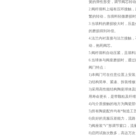
簧的弹性形变，调节阀芯转动
2.阀杆填料上端有压环接触
繁的转动，当填料轻微磨损时
3.当填料的磨损较大时，压
的磨损得到补偿。
4.法兰内衬直接与法兰接触
动，抱死阀芯。
5.阀杆填料自动压紧，且填
6.当球体与阀座磨损时，通
阀门特点：
1)本阀门可在任意位置上安装
2)结构简单、紧凑、拆装维修
3)采用高性能结构陶瓷球体
用寿命更长，是带颗粒及纤维
4)与介质接触的地方为陶瓷
5)所有陶瓷配件均有*制造
6)良好的克服压差能力，流路
7)阀座装“V”形调节窗口，
8)启闭试验次数多，高达万