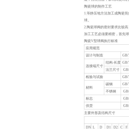
陶瓷球的制作工艺
1.等静压地方法加工成陶瓷
球。
2.陶瓷球阀的密封要求比较
加工工艺必须要精密，首先球
陶瓷V型球阀执行标准
应用规范
设计与制造
GB/
结构-长度
GB/
连接端尺寸
法兰尺寸
GB/
检验与试验
GB/
碳钢
GB/
材料
不锈钢
GB/
标志
GB/
供货
GB/
主要外形及结构尺寸
DN
L
D
D1
D2
C
F