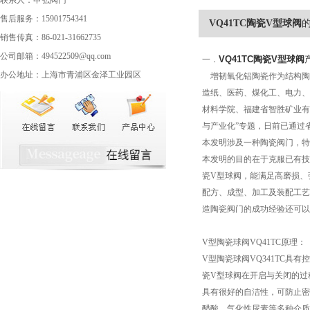
联系人：申弘阀门
售后服务：15901754341
VQ41TC陶瓷V型球阀
销售传真：86-021-31662735
公司邮箱：494522509@qq.com
VQ41TC陶瓷V型球阀
一．
办公地址：上海市青浦区金泽工业园区
增韧氧化铝陶瓷作为结构陶
造纸、医药、煤化工、电力、
材料学院、福建省智胜矿业有
与产业化”专题，日前已通过
本发明涉及一种陶瓷阀门，
本发明的目的在于克服已有技
瓷V型球阀，能满足高磨损、
配方、成型、加工及装配工艺
造陶瓷阀门的成功经验还可
V型陶瓷球阀VQ41TC原理：
V型陶瓷球阀VQ341TC
瓷V型球阀在开启与关闭的过
具有很好的自洁性，可防止密
醋酸、气化性尿素等多种介