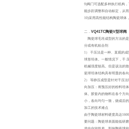
9)阀门可选配多种执行机构，
能步距调整和自动标定，从而
10)采用高性能结构陶瓷球
VQ41TC陶瓷V型球阀
二．
陶瓷球毛坯成型的方法的是
分或有机粘合剂
1） 干压法是一种、直观的
球形坯体。一般情况下，干 
机械强度较高。但是该法的致
瓷球坯体结构具有明显的各向
2） 等静压成型是针对干压
向加压：将预压好的粉料坯体
体。胶套内的物料在各个方向
小，各向均匀一致，烧成后的
加工的技术难点
由于陶瓷球材料硬度高达16
要问题：陶瓷球表面能低研磨
道中自转性差，影响陶瓷球的