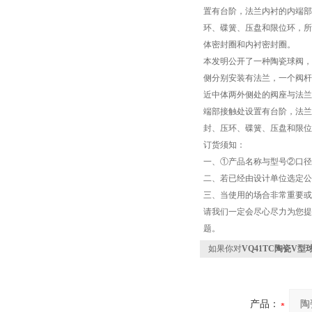
置有台阶，法兰内衬的内端部
环、碟簧、压盘和限位环，所
体密封圈和内衬密封圈。
本发明公开了一种陶瓷球阀，
侧分别安装有法兰，一个阀杆
近中体两外侧处的阀座与法兰
端部接触处设置有台阶，法兰
封、压环、碟簧、压盘和限位
订货须知：
一、①产品名称与型号②口径
二、若已经由设计单位选定公
三、当使用的场合非常重要或
请我们一定会尽心尽力为您提
题。
如果你对
VQ41TC陶瓷V型
产品：