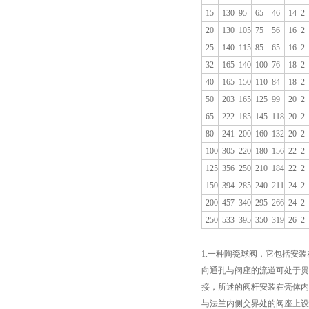
15
130
95
65
46
14
2
20
130
105
75
56
16
2
25
140
115
85
65
16
2
32
165
140
100
76
18
2
40
165
150
110
84
18
2
50
203
165
125
99
20
2
65
222
185
145
118
20
2
80
241
200
160
132
20
2
100
305
220
180
156
22
2
125
356
250
210
184
22
2
150
394
285
240
211
24
2
200
457
340
295
266
24
2
250
533
395
350
319
26
2
1.一种陶瓷球阀，它包括安
向通孔与阀座的流道可处于贯
接，所述的阀杆安装在壳体内
与法兰内侧交界处的阀座上设