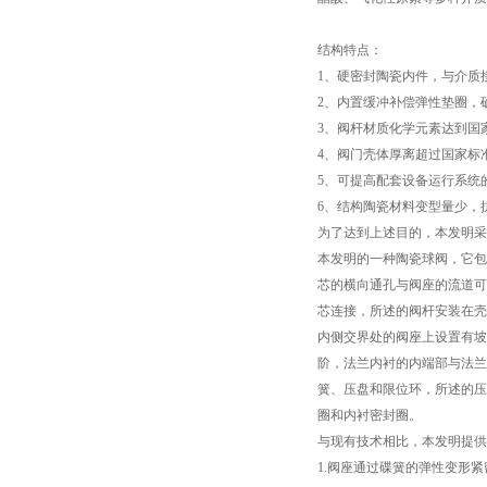
结构特点：
1、硬密封陶瓷内件，与介质
2、内置缓冲补偿弹性垫圈，
3、阀杆材质化学元素达到国
4、阀门壳体厚离超过国家标准
5、可提高配套设备运行系统
6、结构陶瓷材料变型量少，
为了达到上述目的，本发明采
本发明的一种陶瓷球阀，它包
芯的横向通孔与阀座的流道可
芯连接，所述的阀杆安装在壳
内侧交界处的阀座上设置有坡
阶，法兰内衬的内端部与法兰
簧、压盘和限位环，所述的压
圈和内衬密封圈。
与现有技术相比，本发明提供
1.阀座通过碟簧的弹性变形