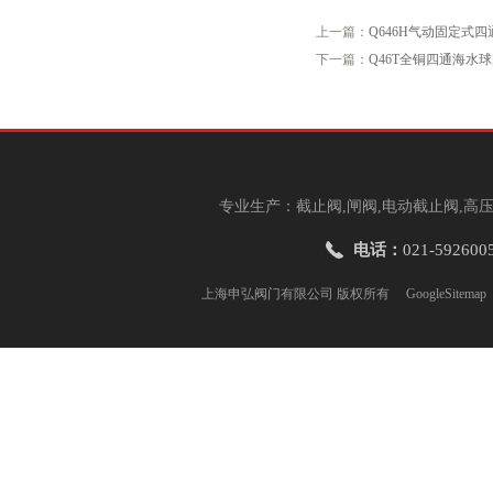
上一篇：
Q646H气动固定式
下一篇：
Q46T全铜四通海水
专业生产：截止阀,闸阀,电动截止阀,高压
电话：
021-592600
上海申弘阀门有限公司 版权所有
GoogleSitemap