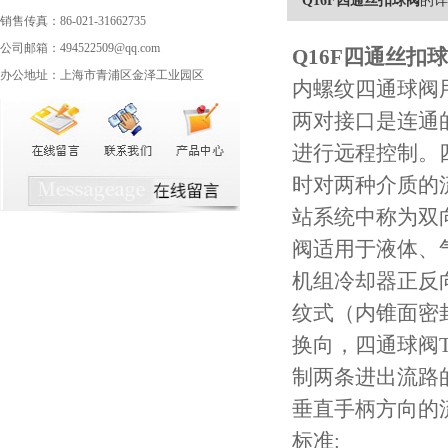
Q16F四通丝扣球阀
的详
销售传真：86-021-31662735
公司邮箱：494522509@qq.com
Q16F
四通丝扣球
办公地址：上海市青浦区金泽工业园区
内螺纹四通球阀
两对接口是连通
进行远程控制。四
时对两种介质的
站系统中称为双
阀适用于液体、
机组冷却器正反
纹式（内锥面密封
换向，四通球阀T
制两条进出流路
垂直手柄方向的
标准: