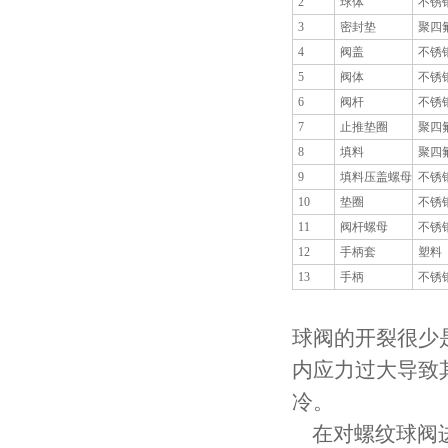
2
球体
不锈钢
3
密封垫
聚四氟
4
阀盖
不锈钢
5
阀体
不锈钢
6
阀杆
不锈钢
7
止推垫圈
聚四氟
8
填料
聚四氟
9
填料压盖螺母
不锈钢
10
垫圈
不锈钢
11
阀杆螺母
不锈钢
12
手柄套
塑料
13
手柄
不锈钢
球阀的开裂很少
内应力过大导致
冷。
在对螺纹球阀进