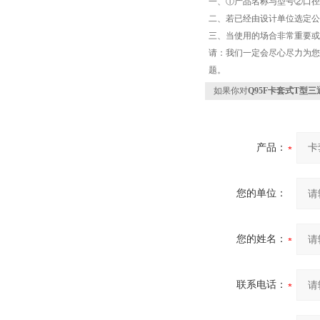
一、①产品名称与型号②​口
二、若已经由设计单位选定公
三、当使用的场合非常重要或
请：我们一定会尽心尽力为您
题。
如果你对
Q95F卡套式T型
产品：
您的单位：
您的姓名：
联系电话：