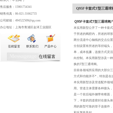
联系人：申弘阀门
售后服务：15901754341
Q95F卡套式T型三通球
销售传真：86-021-31662735
公司邮箱：494522509@qq.com
Q95F
卡套式T型三通球阀
办公地址：上海市青浦区金泽工业园区
本实用新型公开了一种卡套式
于所述的阀腔内，所述的球形
两分流道中心轴线的交点位置
分别设置有所述的等径端头，
单，成本低廉，连接方式灵活
向控制。本实用新型涉及一种
换的T型三通球阀。
目前各领域所应用的大部分三
方式和功能并不*，特别是在
本实用新型涉及管道配件领域
用。管道主体需要各种接头，
是一个前后端外侧带有锥面．
下，卡套的四道密封在接头体
用的新型可靠的管子连接件．
和反复性良好．