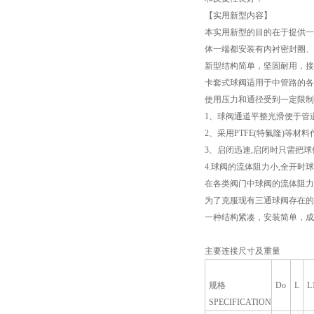
【实用新型内容】
本实用新型的目的在于提供一
体一端都安装有内衬密封圈、
新型结构简单，坚固耐用，接
卡套式球阀适用于中管路的各
使用压力和通径受到一定限制.
1、球阀通道平整光滑便于管
2、采用PTFE(特氟隆)等材
3、启闭迅速,启闭时只需把球体
4.球阀的流体阻力小,全开时
在各类阀门中球阀的流体阻力
为了克服现有三通球阀存在的
一种结构紧凑，安装简单，成
主要连接尺寸及重量
规格
Do
L
L
SPECIFICATION