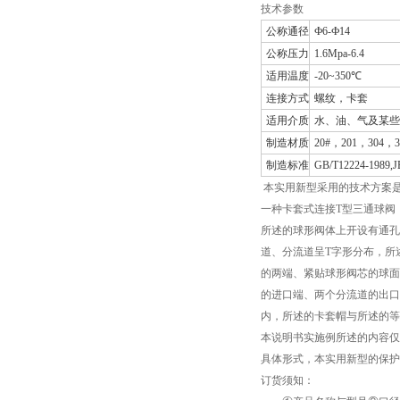
技术参数
公称通径
Ф6-Ф14
公称压力
1.6Mpa-6.4
适用温度
-20~350℃
连接方式
螺纹，卡套
适用介质
水、油、气及某些
制造材质
20#，201，304，
制造标准
GB/T12224-1989,J
本实用新型采用的技术方案是
一种卡套式连接T型三通球阀
所述的球形阀体上开设有通孔
道、分流道呈T字形分布，所
的两端、紧贴球形阀芯的球面
的进口端、两个分流道的出口
内，所述的卡套帽与所述的等
本说明书实施例所述的内容仅
具体形式，本实用新型的保护
订货须知：