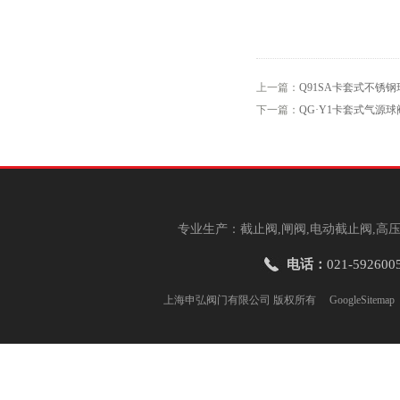
上一篇：
Q91SA卡套式不锈钢
下一篇：
QG·Y1卡套式气源球
专业生产：截止阀,闸阀,电动截止阀,高压
电话：
021-592600
上海申弘阀门有限公司 版权所有
GoogleSitemap