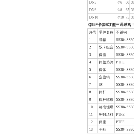
DN3
Φ6
60
3
DN6
Φ8
65
3
DN10
Φ10
75
3
Q95F
卡套式T型三通球阀
序号
零件名称
不锈钢
1
螺帽
SS304 SS3
2
双卡组合
SS304 SS3
3
阀盖
SS304 SS3
4
阀盖垫片
PTFE
5
阀体
SS304 SS3
6
定位销
SS304 SS3
7
球
SS304 SS3
8
阀杆
SS304 SS3
9
阀杆螺母
SS304 SS3
10
格南螺母
SS304 SS3
11
密封填料
PTFE
12
阀座
PTFE
13
手柄
SS304 SS3