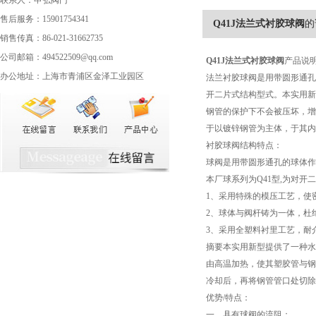
联系人：申弘阀门
售后服务：15901754341
Q41J法兰式衬胶球阀
的
销售传真：86-021-31662735
公司邮箱：494522509@qq.com
Q41J
法兰式衬胶球阀
产品说
办公地址：上海市青浦区金泽工业园区
法兰衬胶球阀是用带圆形通孔
开二片式结构型式。本实用新
钢管的保护下不会被压坏，增
于以镀锌钢管为主体，于其内
衬胶球阀结构特点：
球阀是用带圆形通孔的球体作
本厂球系列为Q41型,为对开
1、采用特殊的模压工艺，使
2、球体与阀杆铸为一体，杜
3、采用全塑料衬里工艺，耐
摘要本实用新型提供了一种水
由高温加热，使其塑胶管与钢
冷却后，再将钢管管口处切除
优势/特点：
一、具有球阀的流阻；