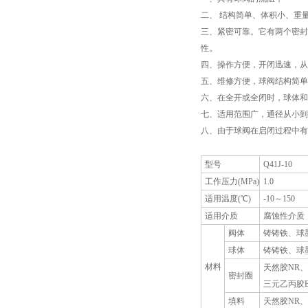
二、 结构简单、体积小、重
三、紧密可靠。它有两个密封
性。
四、操作方便，开闭迅速，从
五、维修方便，球阀结构简
六、在全开或全闭时，球体
七、适用范围广，通径从小
八、由于球阀在启闭过程中
型号
Q41J-10
工作压力(MPa)
1.0
适用温度(℃)
-10～150
适用介质
腐蚀性介质
阀体
铸铸铁、球
球体
铸铸铁、球
材料
天然胶NR、
密封圈
三元乙丙胶E
填料
天然胶NR、