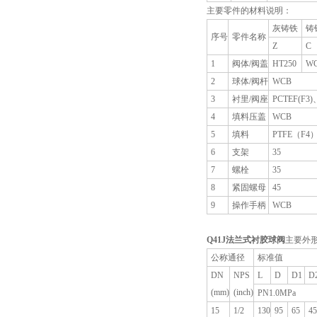
主要零件的材料说明：
灰铸铁
铸
序号
零件名称
Z
C
1
阀体/阀盖
HT250
W
2
球体/阀杆
WCB
3
衬里/阀座
PCTEF(F
4
填料压盖
WCB
5
填料
PTFE（F4
6
支架
35
7
螺栓
35
8
紧固螺母
45
9
操作手柄
WCB
Q41J
法兰式衬胶球阀
主要外
公称通径
标准值
DN
NPS
L
D
D1
D
(mm)
(inch)
PN1.0MPa
15
1/2
130
95
65
45