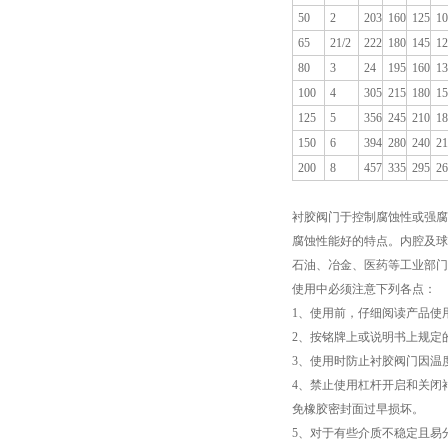
50
2
203
160
125
10
65
21/2
222
180
145
12
80
3
24
195
160
13
100
4
305
215
180
15
125
5
356
245
210
18
150
6
394
280
240
21
200
8
457
335
295
26
衬胶阀门于控制腐蚀性或强腐
腐蚀性能好的特点。内腔及球
石油、冶金、医药等工业部门
使用中必须注意下列各点：
1、使用前，仔细阅读产品使
2、按铭牌上或说明书上规定
3、使用时防止衬胶阀门因温
4、禁止使用杠杆开启和关闭
免橡胶密封面过早损坏。
5、对于有些介质不稳定且易