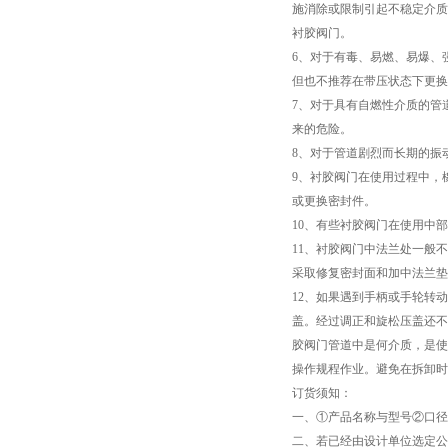
施消除或限制引起不稳定介质
衬胶阀门。
6、对于有毒、易燃、易爆、
但也不推荐在带压状态下更换
7、对于具有自燃性介质的管
来的危险。
8、对于管道剧烈而长期的振
9、衬胶阀门在使用过程中，
或更换密封件。
10、有些衬胶阀门在使用中
11、衬胶阀门中法兰处一般
采取修复密封面和加中法兰垫
12、如果遇到手柄或手轮转
盖。经过调正和旋松压盖还不
胶阀门管道中是何介质，是使
操作规程作业。避免在拆卸时
订货须知：
一、①产品名称与型号②口径
二、若已经由设计单位选定公