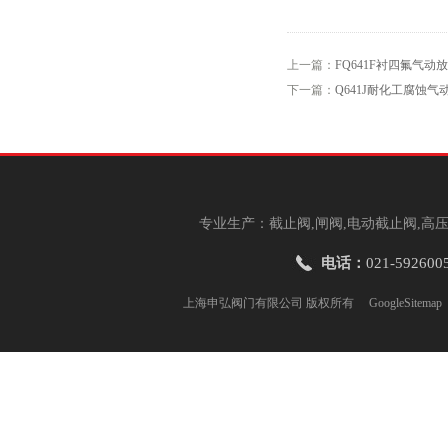
上一篇：
FQ641F衬四氟气动
下一篇：
Q641J耐化工腐蚀气
专业生产：截止阀,闸阀,电动截止阀,高压
电话：
021-592600
上海申弘阀门有限公司 版权所有
GoogleSitemap