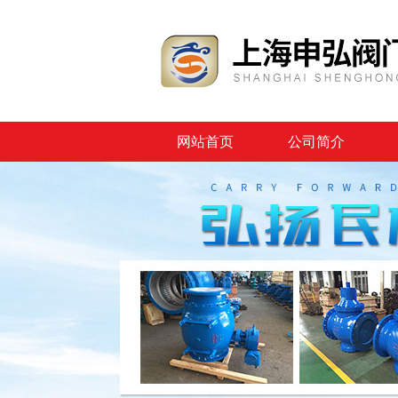
网站首页
公司简介