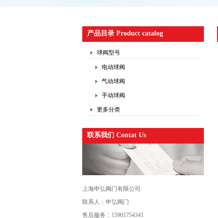
产品目录 Product catalog
球阀型号
电动球阀
气动球阀
手动球阀
更多分类
联系我们 Contat Us
上海申弘阀门有限公司
联系人：申弘阀门
售后服务：15901754341