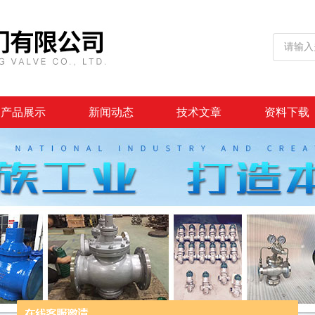
产品展示
新闻动态
技术文章
资料下载