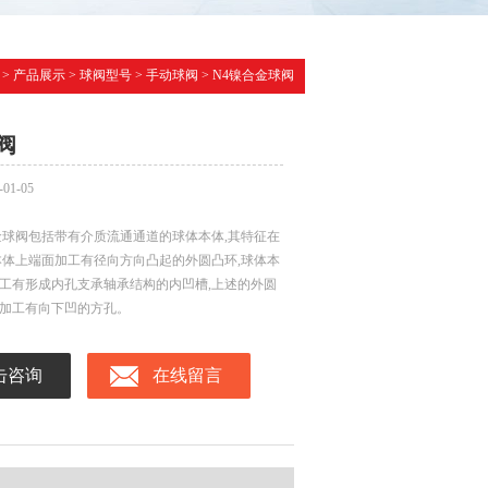
>
产品展示
>
球阀型号
>
手动球阀
> N4镍合金球阀
阀
-01-05
金球阀包括带有介质流通通道的球体本体,其特征在
本体上端面加工有径向方向凸起的外圆凸环,球体本
工有形成内孔支承轴承结构的内凹槽,上述的外圆
加工有向下凹的方孔。
击咨询
在线留言