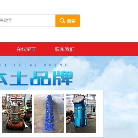
在线留言
联系我们