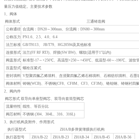
量压力值稳定。主要技术参数
1、阀体
阀体形式
三通铸造阀
公称通径
合流阀：DN20～300mm、分流阀：DN80～300mm
公称压力
PN1.6、2.5、4.0、6.4
法兰标准
GB/T9113、 JB/T79、HG20594及其他标准
连接形式
法兰(FF RF RTJ)、焊接(SW BW)、螺纹(适用于1″以内)
阀盖形式
标准型-17～+250℃、高温型+250～+450℃、低温型-60～-196℃、波纹管
压盖型式
螺栓压紧式
密封填料
V型聚四氟乙烯填料、含浸聚四氟乙烯石棉填料、石棉纺织填料、石墨
阀体材料
铸钢(WCB)、不锈钢(CF8、CF8M、CF3、CF3M)、铬钼钢、铸钢衬四氟(W
2、阀内件
阀芯形式
双导向单座型阀芯、双导向套筒型阀芯
流量特性
线性、等百分比
阀芯材料
不锈钢 (304、304L、316、316L)
3、执行机构及附件、作用形式
执行器型式
ZHA/B多弹簧簿膜执行机构
执行器型号
ZHA/B-22
ZHA/B-23
ZHAB-34
ZHA/B-45
ZHA/B-56