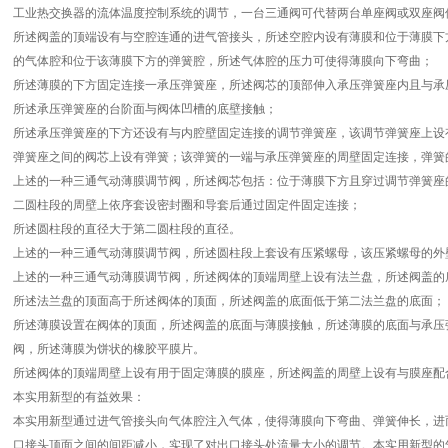
工业热交换器的流体温度控制系统的调节，一台三通阀可代替两台单座阀或双座阀
所述阀盖的顶端设有与空腔连通的进气管接头，所述空腔内设有薄膜和位于薄膜下
的气体腔和位于该薄膜下方的弹簧腔，所述气体腔的压力可使得薄膜向下弯曲；
所述薄膜的下方固定连接一承压弹簧座，所述阀芯的顶部伸入承压弹簧座内且与承
所述承压弹簧座的台阶面与阀体凹槽的底壁接触；
所述承压弹簧座的下方还设有与内腔壁固定连接的调节弹簧座，该调节弹簧座上设
弹簧座之间的阀芯上设有弹簧；该弹簧的一端与承压弹簧座的周壁固定连接，弹簧
上述的一种三通气动薄膜调节阀，所述阀芯包括：位于薄膜下方且穿过调节弹簧座
二圆柱段的周壁上依序套设密封圈和导套后通过固定件固定连接；
所述圆柱段的直径大于第二圆柱段的直径。
上述的一种三通气动薄膜调节阀，所述圆柱段上套设有压紧螺母，该压紧螺母的外
上述的一种三通气动薄膜调节阀，所述阀体的顶端周壁上设有法兰盘，所述阀盖的
所述法兰盘的顶面高于所述阀体的顶面，所述阀盖的底面低于第二法兰盘的底面；
所述薄膜设置在阀体的顶面，所述阀盖的底面与薄膜接触，所述薄膜的底面与承压
阀，所述薄膜为饼状的橡胶平膜片。
所述阀体的顶端周壁上设有用于固定薄膜的膜座，所述阀盖的周壁上设有与膜座配
本实用新型的有益效果：
本实用新型通过进气管接头向气体腔注入气体，使得薄膜向下弯曲、弹簧伸长，进
口接头顶面之间的间距减小，实现了对出口接头处流量大小的调节。本实用新型的