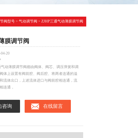
节阀型号
>
气动调节阀
> ZJHP三通气动薄膜调节阀
薄膜调节阀
-04-20
P
三通气动薄膜调节阀都由阀体、阀芯、调压弹簧和调
阀体上设置有阀前腔、阀后腔、将两者连通的溢
和流体出口，上述流体进口与阀前腔相连通，流
相连通，
击咨询
在线留言