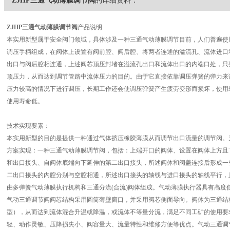
ZJHP三通气动薄膜调节阀
的详细资料：
ZJHP三通气动薄膜调节阀
产品说明
本实用新型属于安全阀门领域，具体涉及一种三通气动薄膜调节目前，人们普遍使
调压手柄组成，在阀体上设置有阀前腔、阀后腔、将两者连通的溢流孔、流体进口
出口与阀后腔相连通，上述阀芯顶压封堵在溢流孔出口和流体出口的内端口处，只
顶压力，从而达到调节管路中流体压力的目的。由于它直接依靠调压弹簧的弹力来
压力较高的情况下进行调压，长期工作还会使调压弹簧产生疲劳变形而损坏，使用
使用寿命低。
技术实现要素：
本实用新型的目的是提供一种通过气体挤压橡胶薄膜从而调节出口流量的调节阀。
方案实现：一种三通气动薄膜调节阀，包括：上端开口的阀体、设置在阀体上方且
和出口接头、自阀体底端向下延伸的第二出口接头，所述阀体和阀盖连接后形成一
二出口接头的内腔分别与空腔相通，所述出口接头的轴线与进口接头的轴线平行，
由多弹簧气动薄膜执行机构和三通分流(合流)阀体组成。气动薄膜执行器具有高度
气动三通调节阀阀芯结构采用圆筒薄壁窗口，并采用阀芯侧面导向。阀体为三通结
型），从而达到流体混合升温或降温，或流体不等量分流，满足不同工矿的使用要
轻、动作灵敏、压降损失小、阀容量大、流量特性和维修方便等优点。气动三通调