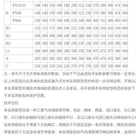
PN16/25
140
140
150
160
180
200
222
230
270
280
306
474
584
H
PN40
140
140
150
160
180
200
222
230
270
280
306
474
584
PN64
150
160
170
180
200
220
240
260
300
322
380
495
605
H1
155
155
175
180
200
235
250
260
330
350
420
530
680
H2
298
298
298
298
298
380
380
380
510
510
510
650
650
H3
180
180
180
180
180
236
236
236
310
310
310
380
380
L1
280
280
280
280
280
350
350
350
475
475
475
560
560
A
282
282
282
282
282
360
360
360
470
470
470
580
580
C
220
220
220
220
220
270
270
270
320
320
320
400
400
注：表中尺寸为不带标准附件数据。另由于产品改进技术创新参数可能有一定变化
以上内容是结合具体的优选实施方式对本实用新型所作的进一步详细说明，不能认
本实用新型所属技术领域的普通技术人员来说，在不脱离本实用新型构思的前提下
于本实用新型的保护范围。
技术总结
本实用新型涉及一种三通气动薄膜调节阀，包括：阀体、阀盖、进口接头、出口接
腔，出口接头的轴线与进口接头的轴线平行，且出口接头与进口接头沿阀体的中心
设有薄膜和位于薄膜下方的阀芯，薄膜的下方固定连接一承压弹簧座，阀芯的顶部
弹簧座的下方还设有调节弹簧座。本实用新型的气动薄膜调节阀结构简单，使用方