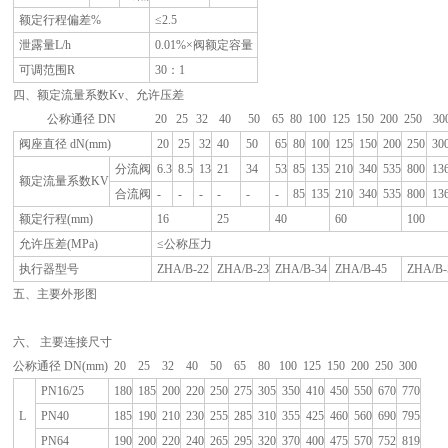
额定行程偏差%
≤2.5
泄露量L/h
0.01%×阀额定容量
可调范围R
30：1
四、额定流量系数Kv、允许压差
公称通径 DN
20
25
32
40
50
65
80
100
125
150
200
250
30
阀座直径 dN(mm)
20
25
32
40
50
65
80
100
125
150
200
250
30
分流阀
6.3
8.5
13
21
34
53
85
135
210
340
535
800
13
额定流量系数KV
合流阀
-
-
-
-
-
-
85
135
210
340
535
800
13
额定行程(mm)
16
25
40
60
100
允许压差(MPa)
≤公称压力
执行器型号
ZHA/B-22
ZHA/B-23
ZHA/B-34
ZHA/B-45
ZHA/B-
五、主要外形图
六、 主要连接尺寸
公称通径 DN(mm)
20
25
32
40
50
65
80
100
125
150
200
250
300
PN16/25
180
185
200
220
250
275
305
350
410
450
550
670
770
L
PN40
185
190
210
230
255
285
310
355
425
460
560
690
795
PN64
190
200
220
240
265
295
320
370
400
475
570
752
819