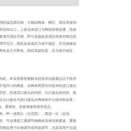
用的溢流调压阀，大都由阀体、阀芯、调压弹簧和
和流体出口，上述流体进口与阀前腔相连通，流体
要调节调压手柄，即可直接改变调压弹簧对阀芯的
调节压力，因此会造成压力值不稳定，并且很难在
寿命会大大降低，因此其缺陷是，压力值不稳定，
为此，本实用新型要解决的技术问题通过以下技术
下端开口的阀盖、自阀体周壁向外延伸的进口接头
空腔，所述进口接头的内腔、出口接头的内腔、第
且出口接头与进口接头沿阀体的中心线对称设置；
低、重量轻、安装维修简便等优点。
构，即一进两出（分流型），两进一出（合流
求。气动薄膜三通调节阀阀体具有结构紧凑、重量
节阀应用于比例调节或旁路调节，尤其适用于石油