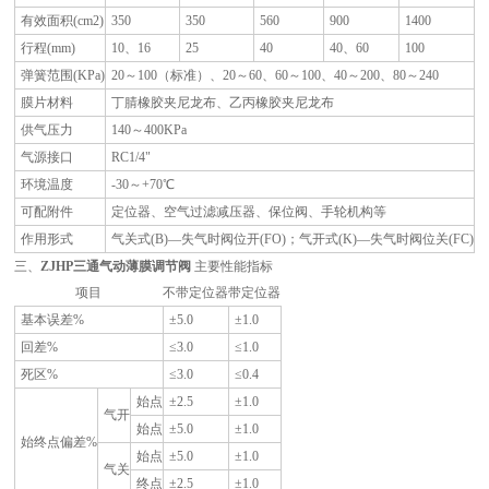
有效面积(cm2)
350
350
560
900
1400
行程(mm)
10、16
25
40
40、60
100
弹簧范围(KPa)
20～100（标准）、20～60、60～100、40～200、80～240
膜片材料
丁腈橡胶夹尼龙布、乙丙橡胶夹尼龙布
供气压力
140～400KPa
气源接口
RC1/4"
环境温度
-30～+70℃
可配附件
定位器、空气过滤减压器、保位阀、手轮机构等
作用形式
气关式(B)—失气时阀位开(FO)；气开式(K)—失气时阀位关(FC)
三、
ZJHP三通气动薄膜调节阀
主要性能指标
项目
不带定位器
带定位器
基本误差%
±5.0
±1.0
回差%
≤3.0
≤1.0
死区%
≤3.0
≤0.4
始点
±2.5
±1.0
气开
始点
±5.0
±1.0
始终点偏差%
始点
±5.0
±1.0
气关
终点
±2.5
±1.0