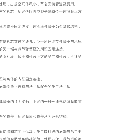
使用，占据空间体积小，节省安装管道及费用。
方的阀芯，所述薄膜将空腔分隔成位于该薄膜上方
压弹簧座固定连接，该承压弹簧座为台阶状结构，
有供阀芯穿过的通孔，位于所述调节弹簧座与承压
的另一端与调节弹簧座的周壁固定连接。
的圆柱段、位于圆柱段下方的第二圆柱段，所述第
壁与阀体的内壁固定连接。
底端周壁上设有与法兰盘配合的第二法兰盘；
弹簧座的顶面接触。上述的一种三通气动薄膜调节
合的膜盖，所述膜座和膜盖均为环形结构。
而使得阀芯向下运动，第二圆柱段的底端与第二出
气动薄膜调节阀结构简单，使用方便，调节后的流