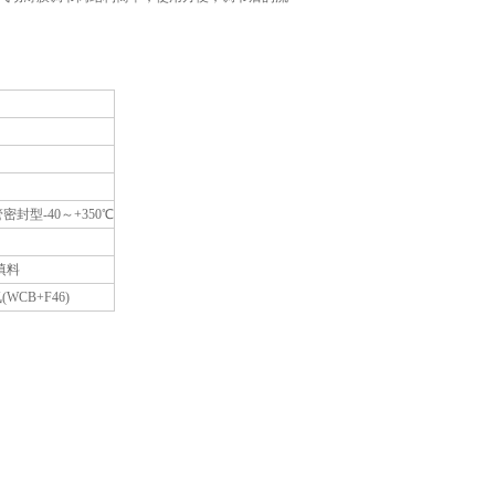
密封型-40～+350℃
填料
CB+F46)