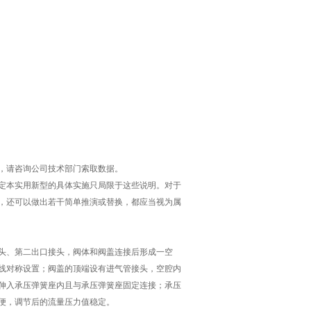
，请咨询公司技术部门索取数据。
定本实用新型的具体实施只局限于这些说明。对于
，还可以做出若干简单推演或替换，都应当视为属
头、第二出口接头，阀体和阀盖连接后形成一空
线对称设置；阀盖的顶端设有进气管接头，空腔内
伸入承压弹簧座内且与承压弹簧座固定连接；承压
便，调节后的流量压力值稳定。