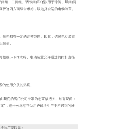
阀组、二阀组、调节阀)和Q型(用于球阀、蝶阀)两
直径这四方面综合考虑，以选择合适的电动装置。
，每档都有一定的调整范围。因此，选择电动装置
上限值。
根据n= N/T求得。电动装置允许通过的阀杆直径
⑤的使用介质的温度。
，由我们的阀门公司专家为您审核把关。如有疑问：
案"，也十分愿意帮助用户解决生产中所遇到的难
直接与厂家联系：