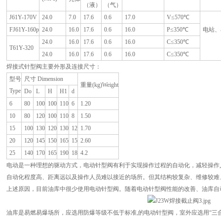
（液）
（气）
J61Y-170V
24.0
7.0
17.6
0.6
17.0
V≤570℃
FJ61Y-160p
24.0
16.0
17.6
0.6
16.0
P≤350℃
电站、
24.0
16.0
17.6
0.6
16.0
C≤350℃
T61Y-320
24.0
16.0
17.6
0.6
16.0
C≤350℃
焊接式针型阀主要外形及连接尺寸：
型号
尺寸 Dimension
重量(kg)Weight
Type
Do
L
H
H1
d
6
80
100
100
110
6
1.20
10
80
120
100
110
8
1.50
15
100
130
120
130
12
1.70
20
120
145
150
165
15
2.60
25
140
170
165
190
18
4.2
电动是一种理想的驱动方式，电动针型阀有利于实现操作过程的自动化，减轻操作
自动化程度高、距离远以及操作人员难以接近的场所。但其结构较复杂、维修较难
上述原因，目前油库中很少使用电动针型阀。随着电动针型阀性能的改善、油库自
油库是易燃易爆场所，应选用防爆等级不低于标准,的电动针型阀，室外应选用“三合