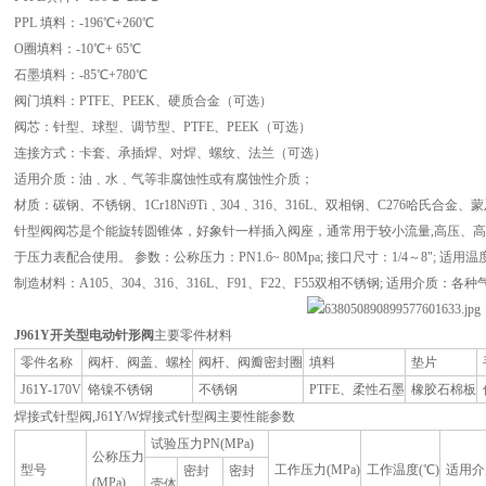
PPL 填料：-196℃+260℃
O圈填料：-10℃+ 65℃
石墨填料：-85℃+780℃
阀门填料：PTFE、PEEK、硬质合金（可选）
阀芯：针型、球型、调节型、PTFE、PEEK（可选）
连接方式：卡套、承插焊、对焊、螺纹、法兰（可选）
适用介质：油﹑水﹑气等非腐蚀性或有腐蚀性介质；
材质：碳钢、不锈钢、1Cr18Ni9Ti﹑304﹑316、316L、双相钢、C276哈氏
针型阀阀芯是个能旋转圆锥体，好象针一样插入阀座，通常用于较小流量,高压、高
于压力表配合使用。 参数：公称压力：PN1.6~ 80Mpa; 接口尺寸：1/4～8"; 适用温度：-2
制造材料：A105、304、316、316L、F91、F22、F55双相不锈钢; 适用介
J961Y
开关型电动针形阀
主要零件材料
零件名称
阀杆、阀盖、螺栓
阀杆、阀瓣密封圈
填料
垫片
J61Y-170V
铬镍不锈钢
不锈钢
PTFE、柔性石墨
橡胶石棉板
焊接式针型阀,J61Y/W焊接式针型阀主要性能参数
试验压力PN(MPa)
公称压力
型号
工作压力(MPa)
工作温度(℃)
适用介
密封
密封
(MPa)
壳体