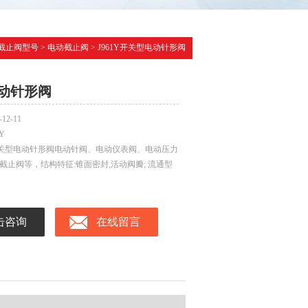
截止阀型号
>
电动截止阀
> J961Y开关型电动针形阀
动针形阀
-12-11
1Y
Y开关型电动针形阀电动针阀、电动仪表阀、电动压力
截止阀等，结构特征:锥面密封,活动阀瓣; 流通型
击咨询
在线留言