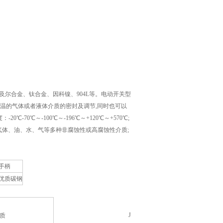
合金、蒙及尔合金、钛合金、因科镍、904L等。电动开关型
温的气体或者液体介质的密封及调节,同时也可以
0℃-70℃～-100℃～-196℃～+120℃～+570℃;
质：各种气体、油、水、气等多种非腐蚀性或高腐蚀性介质;
手柄
优质碳钢
J
质