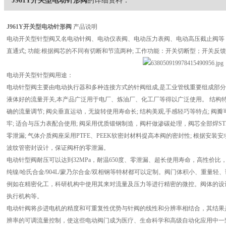
J961Y开关型电动针形阀
的详细资料：
J961Y
开关型电动针形阀
产品说明
电动开关型针型阀又名电动针阀、电动仪表阀、电动压力表阀、电动高压截止阀等，结
直通式; 功能:根据阀芯的不同有切断和节流两种; 工作功能：开关切断型；开关反馈
电动开关型针型阀用途：
电动针型阀主要由电动执行器和多种连接方式的针阀组成,是工业管线重要组成部
液体好的流量开关,本产品广泛用于电厂、炼油厂、化工厂等得以广泛使用。 结构特
确的流量调节; 阀尖垂直运动，无旋转使用寿命长; 结构美观,手感轻巧等特点; 阀
牢; 适合与压力表配合使用; 阀采用优质锻钢制造，阀杆做渗碳处理，阀芯全部焊ST
零泄漏; 气体介质阀座采用PTFE、PEEK软密封材料提高本阀的密封性; 根据安装安
波纹管密封设计，保证阀杆的零泄漏。
电动针型阀耐压可以达到32MPa，耐温650度、零泄漏、超长使用寿命，高性价比
纯镍/哈氏合金/904L/蒙乃尔合金/双相钢等特材都可以定制。阀门体积小、重量
例如在精密化工，科研机构中使用其来对流量及压力等进行精密的微控。阀体的设计
执行机构等。
电动针阀将步进电机的精度和可重复性优势与针阀的线性和分辨率相结合，其结果是具
辨率的可调流量控制，使这些电动阀门成为医疗、生命科学和高级自动化应用中一