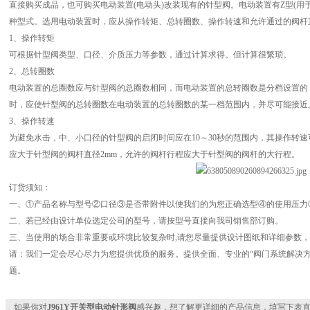
直接购买成品，也可购买电动装置(电动头)改装现有的针型阀。电动装置有Z型(用于
种型式。选用电动装置时，应从操作转矩、总转圈数、操作转速和允许通过的阀杆
1、操作转矩
可根据针型阀类型、口径、介质压力等参数，通过计算求得。但计算很繁琐。
2、总转圈数
电动装置的总圈数应与针型阀的总圈数相同，而电动装置的总转圈数是分档设置的
时，应使针型阀的总转圈数在电动装置的总转圈数的某一档范围内，并尽可能接近
3、操作转速
为避免水击，中、小口径的针型阀的启闭时间应在10～30秒的范围内，其操作转速可
应大于针型阀的阀杆直径2mm，允许的阀杆行程应大于针型阀的阀杆的大行程。
订货须知：
一、①产品名称与型号②口径③是否带附件以便我们的为您正确选型④的使用压力
二、若已经由设计单位选定公司的型号，请按型号直接向我司销售部订购。
三、当使用的场合非常重要或环境比较复杂时,请您尽量提供设计图纸和详细参数
请：我们一定会尽心尽力为您提供优质的服务。提供全面、专业的“阀门系统解决方
题。
如果你对
J961Y开关型电动针形阀
感兴趣，想了解更详细的产品信息，填写下表