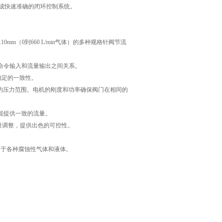
构成快速准确的闭环控制系统。
0mm（0到660 L/min气体）的多种规格针阀节流
命令输入和流量输出之间关系。
稳定的一致性。
泛的压力范围。电机的刚度和功率确保阀门在相同的
能提供一致的流量。
量调整，提供出色的可控性。
用于各种腐蚀性气体和液体。