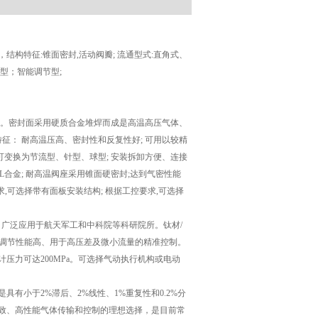
构特征:锥面密封,活动阀瓣; 流通型式:直角式、
型；智能调节型;
分。密封面采用硬质合金堆焊而成是高温高压气体、
征： 耐高温压高、密封性和反复性好; 可用以较精
瓣可变换为节流型、针型、球型; 安装拆卸方便、连接
L合金; 耐高温阀座采用锥面硬密封;达到气密性能
求,可选择带有面板安装结构; 根据工控要求,可选择
，广泛应用于航天军工和中科院等科研院所。钛材/
轻、调节性能高、用于高压差及微小流量的精准控制。
压力可达200MPa。可选择气动执行机构或电动
有小于2%滞后、2%线性、1%重复性和0.2%分
致、高性能气体传输和控制的理想选择，是目前常