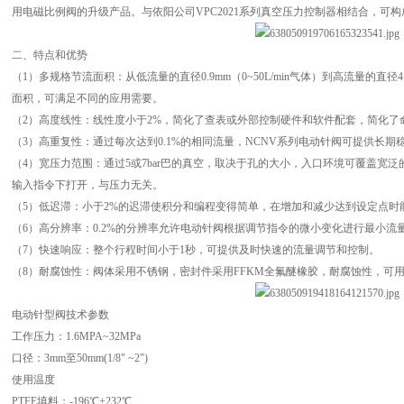
用电磁比例阀的升级产品。与依阳公司VPC2021系列真空压力控制器相结合，可
二、特点和优势
（1）多规格节流面积：从低流量的直径0.9mm（0~50L/min气体）到高流量的直径4.1
面积，可满足不同的应用需要。
（2）高度线性：线性度小于2%，简化了查表或外部控制硬件和软件配套，简化了
（3）高重复性：通过每次达到0.1%的相同流量，NCNV系列电动针阀可提供长期
（4）宽压力范围：通过5或7bar巴的真空，取决于孔的大小，入口环境可覆盖宽
输入指令下打开，与压力无关。
（5）低迟滞：小于2%的迟滞使积分和编程变得简单，在增加和减少达到设定点时
（6）高分辨率：0.2%的分辨率允许电动针阀根据调节指令的微小变化进行最小流
（7）快速响应：整个行程时间小于1秒，可提供及时快速的流量调节和控制。
（8）耐腐蚀性：阀体采用不锈钢，密封件采用FFKM全氟醚橡胶，耐腐蚀性，可
电动针型阀技术参数
工作压力：1.6MPA~32MPa
口径：3mm至50mm(1/8" ~2")
使用温度
PTFE填料：-196℃+232℃