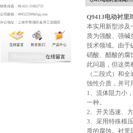
Q941J电动衬里球阀
的
销售传真：86-021-31662735
公司邮箱：494522509@qq.com
Q941J
电动衬里
办公地址：上海市青浦区金泽工业园区
本实用新型涉及
质为强酸、强碱
技术领域。由于
硝酸、醋酸的腐
此问题，但这类
（二段式）和全
蚀性介质，并可
1、流体阻力小
一种。
2、开关迅速、
3、采用特殊模
质的腐蚀。衬里