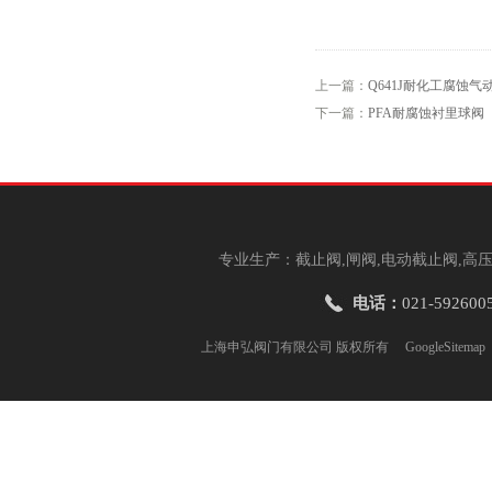
上一篇：
Q641J耐化工腐蚀气
下一篇：
PFA耐腐蚀衬里球阀
专业生产：截止阀,闸阀,电动截止阀,高压
电话：
021-592600
上海申弘阀门有限公司 版权所有
GoogleSitemap