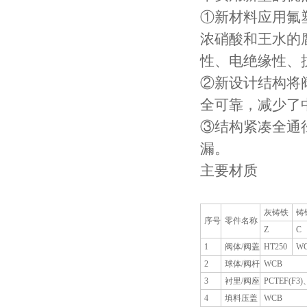
①新材料应用氟
浓硝酸和王水的
性、电绝缘性、
②新设计结构将
全可靠，减少了
③结构紧凑全通
漏。
主要材质
灰铸铁
铸
序号
零件名称
Z
C
1
阀体/阀盖
HT250
W
2
球体/阀杆
WCB
3
衬里/阀座
PCTEF(F
4
填料压盖
WCB