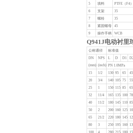
5
填料
PTFE（F4
6
支架
35
7
螺栓
35
8
紧固螺母
45
9
操作手柄
WCB
Q941J
电动衬里
公称通径
标准值
DN
NPS
L
D
D1
D
(mm)
(inch)
PN 1.0MPa
15
1/2
130
95
65
45
20
3/4
140
105
75
55
25
1
150
115
85
65
32
11/4
165
135
100
78
40
11/2
180
145
110
85
50
2
200
160
125
10
65
21/2
220
180
145
12
80
3
250
195
160
13
100
4
280
215
180
15