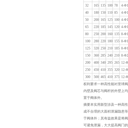
32
165
135
100
78
4-Φ
40
180
150
110
85
4-Φ
50
200
165
125
100
4-Φ
65
220
185
145
120
4-Φ
80
250
200
160
135
8-Φ
100
280
220
180
155
8-Φ
125
320
250
210
185
8-Φ
150
360
285
240
210
8-Φ
200
400
340
295
265
12-
250
450
410
355
320
12-
300
500
465
410
375
12-
权利要求一种高性能衬里球阀
内壁及阀芯与阀杆的外壁上均
置于阀体外。
摘要本实用新型涉及一种高性
成不合理的大面积泄漏隐患等
于阀体外；其有益效果是将阀
可避免泄漏，大大提高阀门的