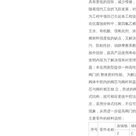
具有更低的扭矩．减少维修，
随着现代工业的飞跃发展，衬
为工程中项目已引起各工程设
在抗腐蚀材料中，聚四氟乙烯
王水、有机酸、强氧化剂、浓
烯材料强度低的缺点，又解决
污、防粘性好、动静摩擦系数
操作扭矩，提高产品使用寿命
发明内容为了解决现有衬里球
题；本实用新型提供一种高性
阀门的 整体密封性能。 为
阀体中腔内的阀芯与阀杆和盖
芯与阀杆相互独 立，所述的
式结构，就可相应更改中腔法
次，采用分体式结构，不仅可
现象，从而进一步提高阀门的
主要零件的材料说明：
灰铸铁
铸
序号
零件名称
Z
C