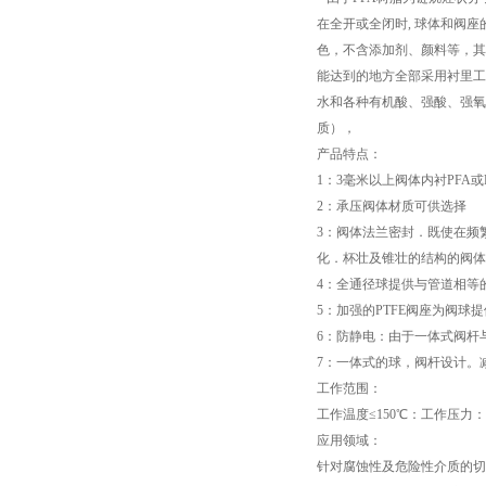
在全开或全闭时, 球体和阀座
色，不含添加剂、颜料等，其
能达到的地方全部采用衬里工艺
水和各种有机酸、强酸、强氧
质），
产品特点：
1：3毫米以上阀体内衬PFA
2：承压阀体材质可供选择
3：阀体法兰密封．既使在频
化．杯壮及锥壮的结构的阀体
4：全通径球提供与管道相等
5：加强的PTFE阀座为阀球
6：防静电：由于一体式阀杆
7：一体式的球，阀杆设计。
工作范围：
工作温度≤150℃：工作压力：1
应用领域：
针对腐蚀性及危险性介质的切