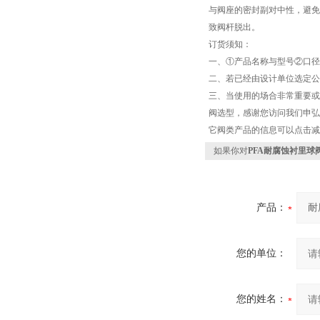
与阀座的密封副对中性，避免
致阀杆脱出。
订货须知：
一、①产品名称与型号②口径
二、若已经由设计单位选定公
三、当使用的场合非常重要或
阀选型，感谢您访问我们申弘
它阀类产品的信息可以点击减
如果你对
PFA耐腐蚀衬里球
产品：
您的单位：
您的姓名：