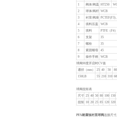
1
阀体/阀盖
HT250
W
2
球体/阀杆
WCB
3
衬里/阀座
PCTEF(F
4
填料压盖
WCB
5
填料
PTFE（F4
6
支架
35
7
螺栓
35
8
紧固螺母
45
9
操作手柄
WCB
球阀90度开启时CV值
通径（mm）
25
40
50
80
150LB
55
210
310
68
球阀扭矩表
尺寸
25
40
50
80
100
150
扭矩
10
20
25
85
120
320
PFA
耐腐蚀衬里球阀
连接尺寸