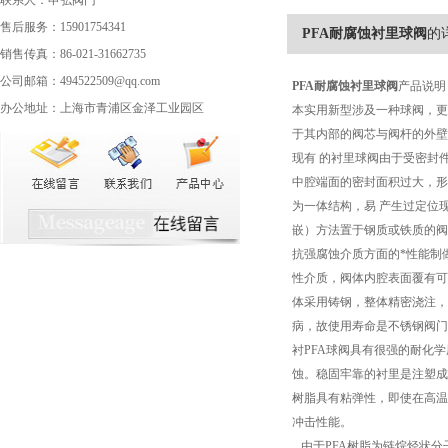
联系人：申弘阀门
售后服务：15901754341
PFA耐腐蚀衬里球阀
的
销售传真：86-021-31662735
公司邮箱：494522509@qq.com
PFA
耐腐蚀衬里球阀
产品说明
办公地址：上海市青浦区金泽工业园区
本实用新型涉及一种球阀，更
于其内部的阀芯与阀杆的外壁
现有 的衬里球阀由于受密封
中腔端面的密封面积过大，形
为一体结构，易 产生过定位
嵌）方法置于钢质或铁质的阀
抗强腐蚀介质方面的*性能制
性介质，阀体内腔表面覆有可
体采用铸钢，整体精密浇注，
病，故使用寿命是不锈钢阀门
衬PFA球阀具有很强的耐化
蚀。稳固牢靠的衬里是注塑成
树脂具有粘弹性，即使在高温
冲击性能。
由于PFA树脂为链烷烃状分