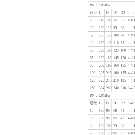
PN：1.0MPa
通径
L
D
D1
D2
n-Φ
20
140
105
75
55
4-Φ
25
150
115
85
65
4-Φ
32
165
135
100
78
4-Φ
40
180
145
110
85
4-Φ
50
200
160
125
100
4-Φ
65
220
180
145
120
4-Φ
80
250
195
160
135
4-Φ
100
305
215
180
155
4-Φ
125
325
245
210
185
4-Φ
150
394
280
240
210
8-Φ
PN：1.6MPa
通径
L
D
D1
D2
n-Φ
10
130
90
60
41
4-Φ
15
130
95
65
45
4-Φ
20
140
105
75
55
4-Φ
25
150
115
85
65
4-Φ