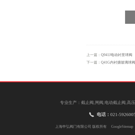
上一篇：
Q941J电动衬里球阀
下一篇：
Q41G内衬搪玻璃球
专业生产：截止阀,闸阀,电动截止阀,高压
电话：
021-592600
上海申弘阀门有限公司 版权所有
GoogleSitemap