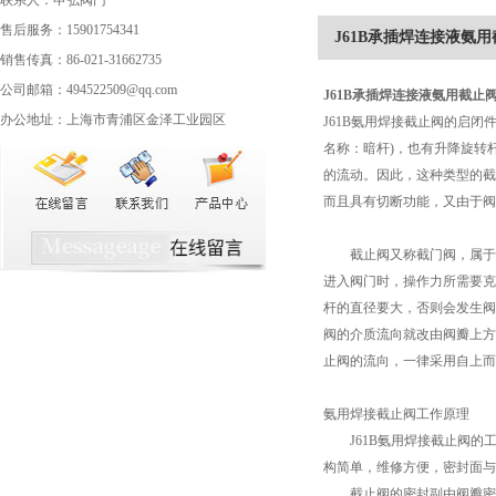
联系人：申弘阀门
售后服务：15901754341
J61B承插焊连接液氨
销售传真：86-021-31662735
公司邮箱：494522509@qq.com
J61B
承插焊连接液氨用截止
办公地址：上海市青浦区金泽工业园区
J61B氨用焊接截止阀的启
名称：暗杆)，也有升降旋转
的流动。因此，这种类型的截
而且具有切断功能，又由于阀
截止阀又称截门阀，属于强
进入阀门时，操作力所需要克
杆的直径要大，否则会发生阀
阀的介质流向就改由阀瓣上方
止阀的流向，一律采用自上而
氨用焊接截止阀工作原理
J61B氨用焊接截止阀的
构简单，维修方便，密封面与
截止阀的密封副由阀瓣密封面