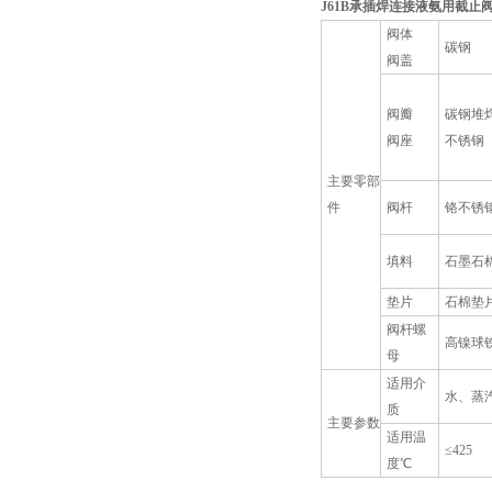
J61B
承插焊连接液氨用截止
阀体
碳钢
阀盖
阀瓣
碳钢堆
阀座
不锈钢
主要零部
件
阀杆
铬不锈
填料
石墨石
垫片
石棉垫
阀杆螺
高镍球铁/
母
适用介
水、蒸
质
主要参数
适用温
≤425
度℃