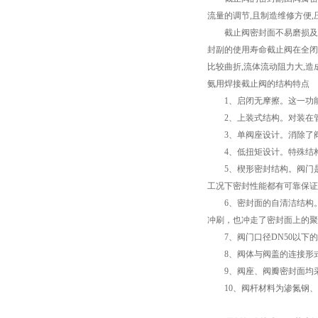
流量的调节,且制造维修方便
截止阀密封面不易磨损及擦伤
封副的使用寿命截止阀在全闭
比较曲折,流体流动阻力大,
氨用焊接截止阀的结构特点
1、启闭无摩擦。这一功能
2、上装式结构。对装在管
3、单阀座设计。消除了阀
4、低扭矩设计。特殊结构
5、楔形密封结构。阀门是
工况下密封性能都有可靠保证
6、密封面的自清洁结构。当
冲刷，也冲走了密封面上的聚
7、阀门口径DN50以下的
8、阀体与阀盖的连接形式
9、阀座、阀瓣密封面均采
10、阀杆材料为渗氮钢、