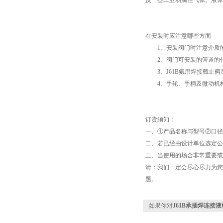
及一些工业弱腐性气体。液体
在安装时应注意哪些方面
1、安装阀门时注意介质的
2、阀门可安装的管道的任
3、J61B氨用焊接截止阀
4、手轮、手柄及微动机构
订货须知：
一、①产品名称与型号②口
二、若已经由设计单位选定公
三、当使用的场合非常重要或
请：我们一定会尽心尽力为您
题。
如果你对
J61B承插焊连接