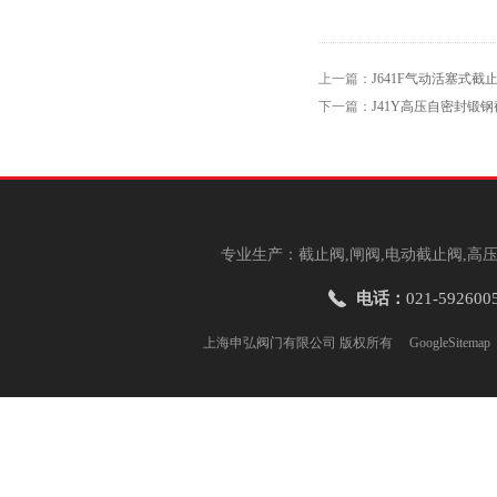
上一篇：
J641F气动活塞式截
下一篇：
J41Y高压自密封锻
专业生产：截止阀,闸阀,电动截止阀,高压
电话：
021-592600
上海申弘阀门有限公司 版权所有
GoogleSitemap