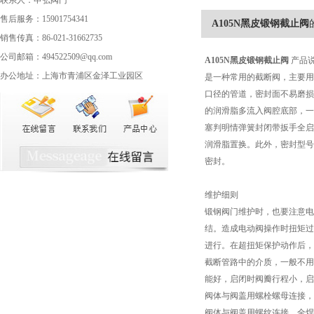
联系人：申弘阀门
售后服务：15901754341
A105N黑皮锻钢截止阀
销售传真：86-021-31662735
公司邮箱：494522509@qq.com
A105N
黑皮锻钢截止阀
产品
办公地址：上海市青浦区金泽工业园区
是一种常用的截断阀，主要用
口径的管道，密封面不易磨损
的润滑脂多流入阀腔底部，一
塞判明情弹簧封闭带扳手全启
润滑脂置换。此外，密封型号
密封。
维护细则
锻钢阀门维护时，也要注意电
结。造成电动阀操作时扭矩过
进行。在超扭矩保护动作后，
截断管路中的介质，一般不用
能好，启闭时阀瓣行程小，启
阀体与阀盖用螺栓螺母连接，
阀体与阀盖用螺纹连接，全焊