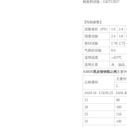
检验和试验：GB/T13927
【性能参数】
试验项目（PN）
1.6
2.4
强度试验
2.4
3.8
密封试验
1.76
2.75
气密封试验
0.6
适用温度
≤425℃
适用介质
水、油品
A105N
黑皮锻钢截止阀
主要外
主要外
公称通径
L
J41H-16 CJ41H-25 J41H-4
15
90
20
100
25
120
32
140