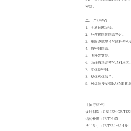
密封。
二、 产品特点：
1、全通径或缩径。
2、环连接阀体阀盖垫片。
3、用缠绕式垫片的螺栓型阀
4、自密封阀盖。
5、明杆带支架。
6、两端自动调整的填料压套
7、本体倒密封。
8、整体阀体法兰。
9、对焊端按ANSI/ASME B16
【执行标准】
设计制造：GB12224 GB/T1222
结构长度：JB/T96-95
法兰尺寸：JB/T82.1~82.4-94