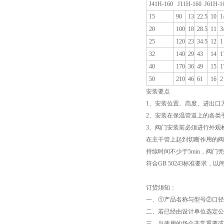
J41H-160 J11H-160 J61H-1
15
90
13
22.5
10
1
20
100
18
28.5
11
3
25
120
23
34.5
12
1
32
140
29
43
14
1
40
170
36
49
15
1
50
210
46
61
16
2
安装要点
1、安装位置、高度、进出口
2、安装在保温管道上的各类
3、阀门安装前必须进行外观检
在主干管上起到切断作用的阀
持续时间不少于5min，阀
符合GB 50243标准要求，
订货须知：
一、①产品名称与型号②口
二、若已经由设计单位选定公
三、当使用的场合非常重要或