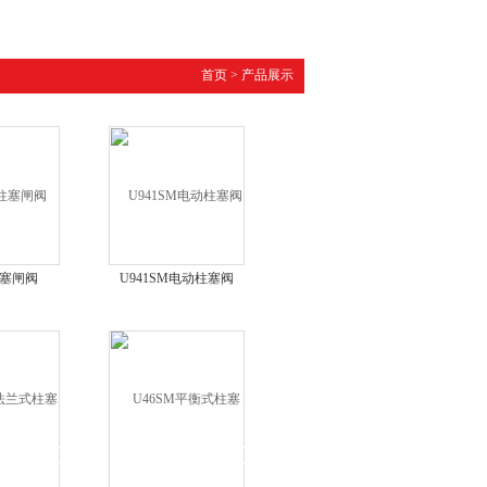
首页
>
产品展示
柱塞闸阀
U941SM电动柱塞阀