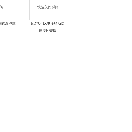
重锤式液控蝶
HD7Q41X电液联动快
速关闭蝶阀