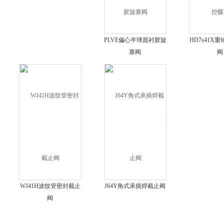
PLVE偏心半球面衬胶旋
HD7s41X
塞阀
阀
WJ41H波纹管密封截止
J64Y角式承插焊截止阀
阀