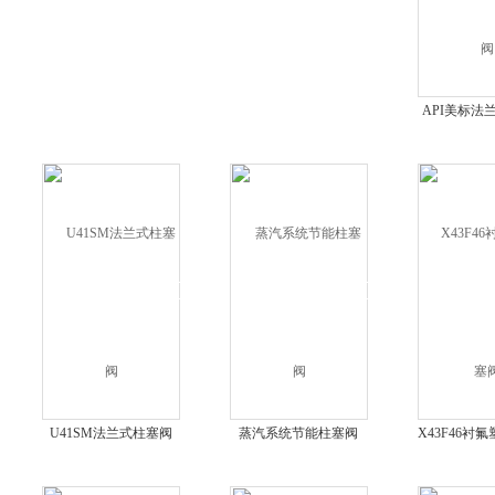
API美标法
U41SM法兰式柱塞阀
蒸汽系统节能柱塞阀
X43F46衬