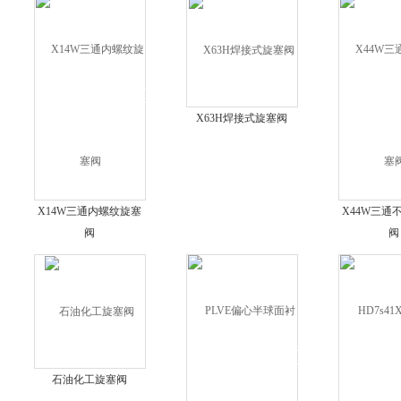
X63H焊接式旋塞阀
X14W三通内螺纹旋塞
X44W三通
阀
阀
石油化工旋塞阀