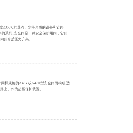
度≤350℃的蒸汽、水等介质的设备和管路
..94的系列1安全阀是一种安全保护用阀，它的
道内的介质压力升高。
同样规格的A48Y或A47H型安全阀而构成,适
管路上。作为超压保护装置。