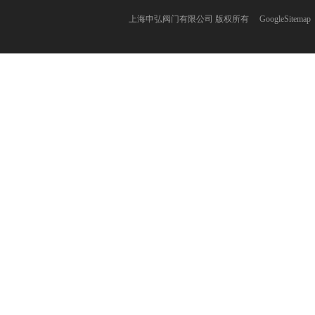
上海申弘阀门有限公司 版权所有
GoogleSitemap