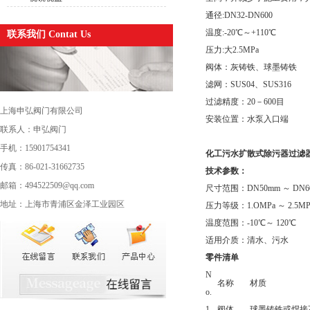
通径:DN32-DN600
温度:-20℃～+110℃
联系我们 Contat Us
压力:大2.5MPa
阀体：灰铸铁、球墨铸铁
滤网：SUS04、SUS316
过滤精度：20－600目
上海申弘阀门有限公司
安装位置：水泵入口端
联系人：申弘阀门
手机：15901754341
化工污水扩散式除污器过滤
传真：86-021-31662735
技术参数：
邮箱：494522509@qq.com
尺寸范围：DN50mm ～ DN6
地址：上海市青浦区金泽工业园区
压力等级：1.OMPa ～ 2.5MP
温度范围：-10℃～ 120℃
适用介质：清水、污水
零件清单
N
名称
材质
o.
1
阀体
球墨铸铁或焊接