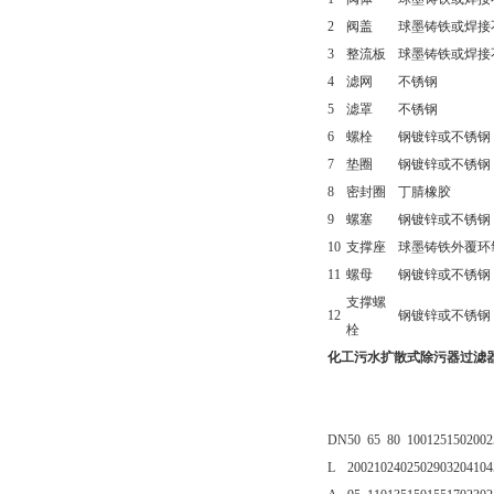
2
阀盖
球墨铸铁或焊接
3
整流板
球墨铸铁或焊接
4
滤网
不锈钢
5
滤罩
不锈钢
6
螺栓
钢镀锌或不锈钢
7
垫圈
钢镀锌或不锈钢
8
密封圈
丁腈橡胶
9
螺塞
钢镀锌或不锈钢
10
支撑座
球墨铸铁外覆环
11
螺母
钢镀锌或不锈钢
支撑螺
12
钢镀锌或不锈钢
栓
化工污水扩散式除污器过滤
DN
50
65
80
100
125
150
200
2
L
200
210
240
250
290
320
410
4