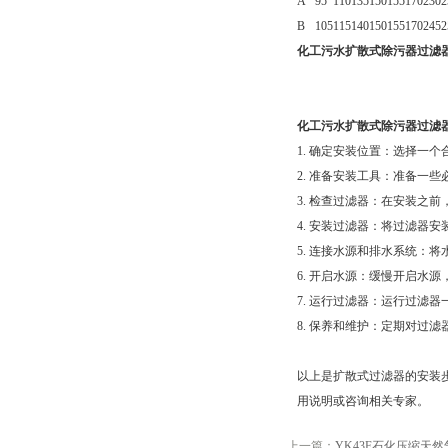
A
95
110
135
150
155
170
230
2
B
105
115
140
150
155
170
245
2
化工污水扩散式除污器过滤
化工污水扩散式除污器过滤
1. 确定安装位置：选择一
2. 准备安装工具：准备一
3. 检查过滤器：在安装之
4. 安装过滤器：将过滤器
5. 连接水源和排水系统：
6. 开启水源：缓慢开启水
7. 运行过滤器：运行过滤
8. 保养和维护：定期对过
以上是扩散式过滤器的安装
用说明或咨询相关专家。
上一篇：
YK43F石化压缩天