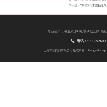
下一篇：
YK43X化工腐蚀性
专业生产：截止阀,闸阀,电动截止阀,高压
电话：
021-592600
上海申弘阀门有限公司 版权所有
GoogleSitemap