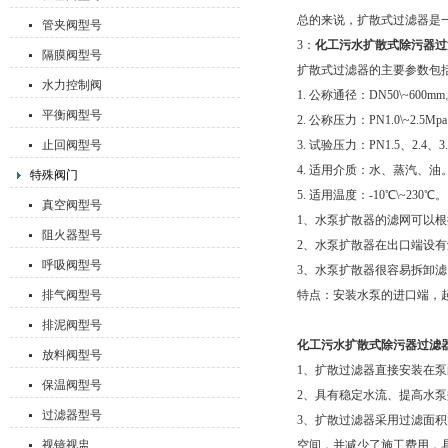
总的来说，扩散式过滤器是
管夹阀型号
3：
化工污水扩散式除污器过
隔膜阀型号
扩散式过滤器的主要参数包
水力控制阀
1. 公称通径：DN50\~600m
平衡阀型号
2. 公称压力：PN1.0\~2.5Mp
止回阀型号
3. 试验压力：PN1.5、2.4、3
4. 适用介质：水、蒸汽、油
特殊阀门
5. 适用温度：-10℃\~230℃。
真空阀型号
1、水泵扩散器的滤网可以根
阻火器型号
2、水泵扩散器在出口端设
呼吸阀型号
3、水泵扩散器很容易拆卸
排气阀型号
特点：安装水泵的进口端，
排泥阀型号
化工污水扩散式除污器过滤
放料阀型号
1、扩散过滤器直接安装在
保温阀型号
2、具有稳定水流、提高水
过滤器型号
3、扩散过滤器采用过滤面
视镜视盅
空间，并减少了施工费用，