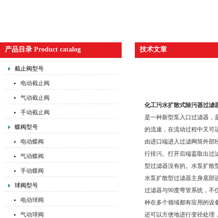
产品目录 Product catalog
技术文章
截止阀型号
电动截止阀
气动截止阀
化工污水扩散式除污器过滤
手动截止阀
是一种新型泵入口过滤器，
蝶阀型号
的流速，在流动过程中又可
电动蝶阀
由进口端进入过滤网筒外部
行排污。打开后端盖取出过
气动蝶阀
型过滤器没有的。水泵扩散
手动蝶阀
水泵扩散型过滤器主身底部
球阀型号
过滤器与90度弯管系统，
电动球阀
种在多个领域都有应用的设
气动球阀
还可以方便地进行变径处理