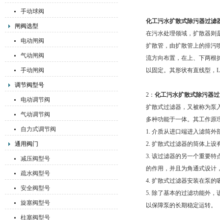
手动球阀
化工污水扩散式除污器过滤
闸阀选型
在污水处理领域，扩散器则
电动闸阀
扩散管，由扩散管上的排污
气动闸阀
流方向布置，在上、下两根
手动闸阀
以固定。其形状有直线型，L
调节阀型号
2：
化工污水扩散式除污器过
电动调节阀
扩散式过滤器，又被称为泵
气动调节阀
多种功能于一体。其工作原
自力式调节阀
1. 介质从进口端进入滤筒
通用阀门
2. 扩散式过滤器的筒体上
3. 该过滤器的另一个重要
减压阀型号
的作用，并且为角通式设计
疏水阀型号
4. 扩散式过滤器安装在泵
安全阀型号
5. 除了基本的过滤功能外
旋塞阀型号
以保障泵的长期稳定运转。
柱塞阀型号