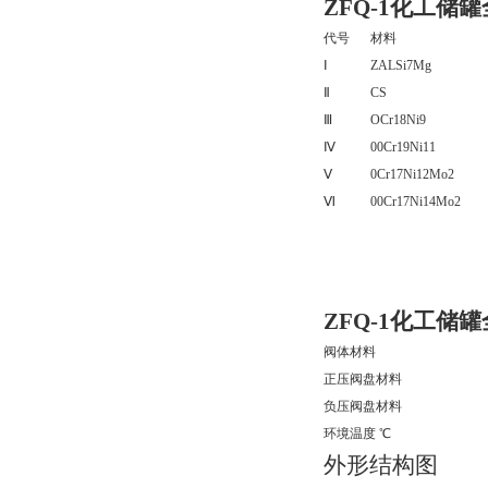
ZFQ-1化工
代号
材料
Ⅰ
ZALSi7Mg
Ⅱ
CS
Ⅲ
OCr18Ni9
Ⅳ
00Cr19Ni11
Ⅴ
0Cr17Ni12Mo2
Ⅵ
00Cr17Ni14Mo2
ZFQ-1化工
阀体材料
正压阀盘材料
负压阀盘材料
环境温度 ℃
外形结构图