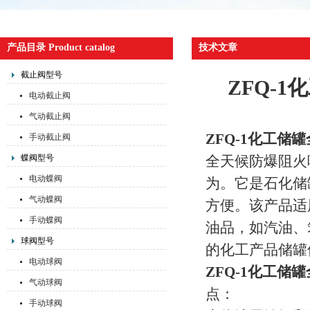
产品目录 Product catalog
技术文章
截止阀型号
ZFQ-
电动截止阀
气动截止阀
ZFQ-1化工
手动截止阀
蝶阀型号
全天候防爆阻火
电动蝶阀
为。它是石化储
气动蝶阀
方便。该产品适用
手动蝶阀
油品，如汽油、
球阀型号
的化工产品储罐使
电动球阀
ZFQ-1化工
气动球阀
点：
手动球阀