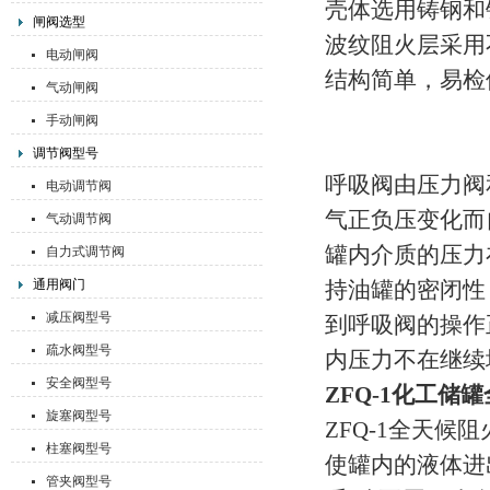
壳体选用铸钢和
闸阀选型
波纹阻火层采用
电动闸阀
结构简单，易检
气动闸阀
手动闸阀
调节阀型号
呼吸阀由压力阀
电动调节阀
气正负压变化而
气动调节阀
罐内介质的压力
自力式调节阀
通用阀门
持油罐的密闭性
减压阀型号
到呼吸阀的操作
疏水阀型号
内压力不在继续
安全阀型号
ZFQ-1化工
旋塞阀型号
ZFQ-1全天
柱塞阀型号
使罐内的液体进
管夹阀型号