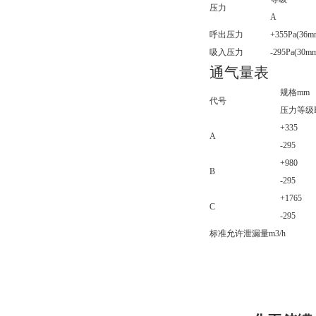
压力
A
呼出压力
+355Pa(36m
吸入压力
-295Pa(30m
通气量表
规格mm
代号
压力等级P
+335
A
-295
+980
B
-295
+1765
C
-295
标准允许泄漏量m3/h