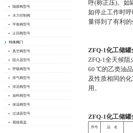
呼(称正压)。
隔膜阀型号
如停止工作时呼
水力控制阀
量得到了有利的
平衡阀型号
止回阀型号
特殊阀门
ZFQ-1化工
真空阀型号
ZFQ-1全天候
阻火器型号
60 ℃的乙类
呼吸阀型号
及性质相同的化
排气阀型号
排泥阀型号
用。
放料阀型号
保温阀型号
过滤器型号
ZFQ-1化工
视镜视盅
序号
品
名