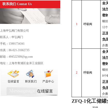
全
联系我们 Contat Us
法
密
螺丝
1
呼吸阀
12
个
上海申弘阀门有限公司
正
联系人：申弘阀门
负
手机：15901754341
介质
传真：86-021-31662735
全
邮箱：494522509@qq.com
法
地址：上海市青浦区金泽工业园区
密
螺丝
2
呼吸阀
8
个
正
负
介质
ZFQ-1化工
等级