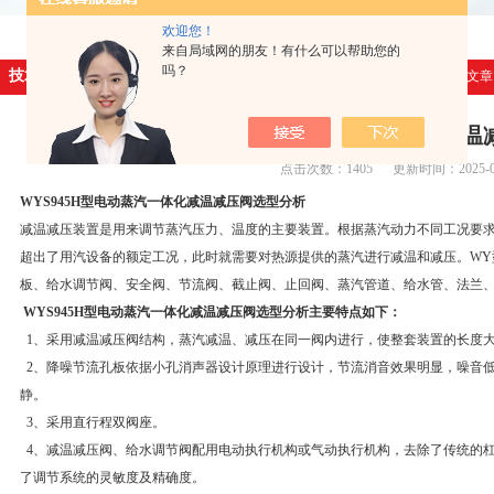
欢迎您！
来自局域网的朋友！有什么可以帮助您的
吗？
技术文章
首页
>
技术文章
WYS945H型电动蒸汽一体化减
点击次数：1405 更新时间：2025-01
WYS945H型电动蒸汽一体化减温减压阀选型分析
减温减压装置是用来调节蒸汽压力、温度的主要装置。根据蒸汽动力不同工况要
超出了用汽设备的额定工况，此时就需要对热源提供的蒸汽进行减温和减压。WY
板、给水调节阀、安全阀、节流阀、截止阀、止回阀、蒸汽管道、给水管、法兰
WYS945H型电动蒸汽一体化减温减压阀选型分析
主要特点如下：
1、采用减温减压阀结构，蒸汽减温、减压在同一阀内进行，使整套装置的长度
2、降噪节流孔板依据小孔消声器设计原理进行设计，节流消音效果明显，噪音
静。
3、采用直行程双阀座。
4、减温减压阀、给水调节阀配用电动执行机构或气动执行机构，去除了传统的
了调节系统的灵敏度及精确度。