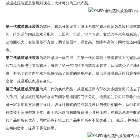
减温减压装置是发展到现在，大体可分为三代产品。
第一代减温减压装置
为减压、减温分体设置：减压系统的减压阀多为单级柱塞式
阀、给水调节阀或给水分配阀、止回阀、管道、混合管道、文式管等来完成减温
占地面积大，安装维修不方便，调节范围窄，噪音高、故障率高等；同时管道内
命。
第二代减温减压装置
为减压减温一体完成：在第一代的基础上管将管道上的减温
和节流孔板进行节流减压；省去了第一代结构中的减温水管道，从而减少了占地
障、避免了管道内的水击现象提高了装置的使用寿命。缺点是减温减压阀只是在
变化，减温系统也没有变化。
第三代减温减压装置
为第二代的换代产品：减温减压阀内部改为多级套筒式省去
的作用。减温减压阀与给水调节阀采用德国西门子公司、梅索尼兰公司和菲希尔
司一家采用此方法进行设计。该设计形式的特点就是设计与使用相吻合，从0到100%
科委授予应用型发明奖。由于给水调节阀能够适用于各种压差，在减温系统中取
代产品的所有优点，同时还弥补第二代产品中的所有不足之处：1、减压，并多级
在阀内喷水，提高了雾化效果。