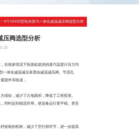
> WYS945H型电动蒸汽一体化减温减压阀选型分析
温减压阀选型分析
-20
求，在很多情况下热源处提供的蒸汽温度计压力均
型一体化减温减压装置由减温减压阀、节流孔
、紧固件等组成，
大大缩短，减少了占地面积，降低了工程投资。
低，同时起到稳流作用，使设备运行更平稳、更安
杠杆铰链的机构，减少了空行程环节，进一步提高