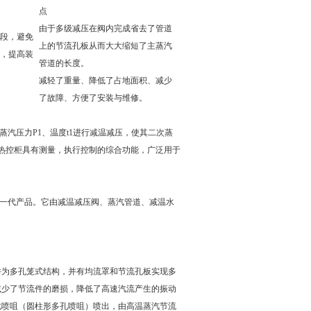
点
由于多级减压在阀内完成省去了管道
段，避免
上的节流孔板从而大大缩短了主蒸汽
，提高装
管道的长度。
减轻了重量、降低了占地面积、减少
了故障、方便了安装与维修。
汽压力P1、温度t1进行减温减压，使其二次蒸
的热控柜具有测量，执行控制的综合功能，广泛用于
一代产品。它由减温减压阀、蒸汽管道、减温水
件为多孔笼式结构，并有均流罩和节流孔板实现多
减少了节流件的磨损，降低了高速汽流产生的振动
化喷咀（圆柱形多孔喷咀）喷出，由高温蒸汽节流