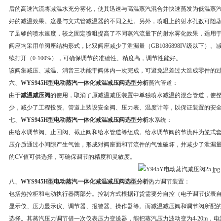
后的高速汽流将减温水充分雾化，使其迅速与高温蒸汽混合并快速蒸发为低温蒸
好的减温效果。这是与文式管减温器的不同之处。另外，喷咀上的射水孔数可随
了足够的喷水速度，较之固定喷咀提高了不同蒸汽流量下的射水雾化效果，适用
阀座均采用单阀座结构形式，比双阀座减少了泄漏量（GB1086898IV级以下）
续打开（0-100%），可确保调节的准确性、精度高，调节性能好。
该阀集减压、减温、消音三功能于阀体内一次完成，可避免温差过大造成零件的
六、
WYS945H型电动蒸汽一体化减温减压阀选型分析
蒸汽管道：
由于
减温减压阀
的使用，取消了原减温减压装置中单独喷水减温的混合管道，使整
少，减少了工程投资。管道上装设安全阀、压力表、温度计等，以保证装置的安
七、
WYS945H型电动蒸汽一体化减温减压阀选型分析
水系统：
由给水调节阀、止回阀、截止阀和给水管道等组成。给水调节阀的节流件为笼式
压介质通过小间隙产生气蚀，形成对阀座面和节流件的气蚀破坏，并减少了泄漏
的CV值可供选择，可确保调节的精度和灵敏度。
八、
WYS945H型电动蒸汽一体化减温减压阀选型分析
热力调节装置：
包括热控柜和电动执行器两部分。控制方式根据订货需要分自控（电子调节仪表
显示仪、压力显示仪、调节器、报警器、操作器等。而减温减压阀和调节阀所配
选择。其蒸汽压力调节借一次仪表压力变送器，能把蒸汽压力波动变为4-20m，