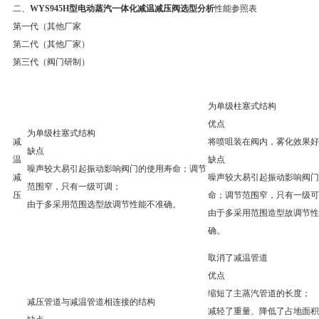
二、
WYS945H型电动蒸汽一体化减温减压阀选型分析
性能参照表
第一代（其他厂家
第二代（其他厂家）
第三代（阀门研制）
为单级柱塞式结构
优点
为单级柱塞式结构
减
将喷咀装在阀内，雾化效果好
缺点
温
缺点
噪声较大易引起振动影响阀门的使用寿命；调节
减
噪声较大易引起振动影响阀门
范围窄，只有一级可调；
压
命；调节范围窄，只有一级可
由于多采用范围选型故调节性能不准确。
由于多采用范围造型故调节性
确。
取消了减温管道
优点
缩短了主蒸汽管道的长度；
减压管道与减温管道相连接的结构
减轻了重量、降低了占地面积