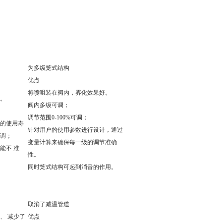
为多级笼式结构
优点
将喷咀装在阀内，雾化效果好。
。
阀内多级可调；
调节范围0-100%可调；
的使用寿
针对用户的使用参数进行设计，通过
调；
变量计算来确保每一级的调节准确
能不 准
性。
同时笼式结构可起到消音的作用。
取消了减温管道
、 减少了
优点