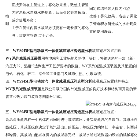
直接安装在主管道上，雾化效果差，致使主管道
固定式结构装入阀内 优点
内容易积水造成水击现象，从而引起管道振动，
喷
改善了雾化效果，省去了雾化
减少使用寿命；
咀
了管道积水所造成的水击现象
由于在管道内喷水减温必须要有一定长度的雾化
置的使用寿命。
段，致使主管道 过于冗长。
三、
WYS945H型电动蒸汽一体化减温减压阀选型分析
减温减压装置用途
WY系列减温减压装置
用在电站和工业锅炉及热电厂等处，将输送来的一次（新）蒸
汽压力P2、温度t2达到生产工艺所要求的数值。WY系列减温减压装置及其配置
电站、石化、轻工、冶金等工业部门及城市供热、供暖系统。
四、
WYS945H型电动蒸汽一体化减温减压阀选型分析
减温减压装置结构特点
WY系列减温减压装置
是我公司吸取国内外减温减压的良好技术和结构而开发的新
管道和热力调节装置等四部分组成。
五、
WYS945H型电动蒸汽一体化减温减压阀选型分析
减温减压装置：
高温高压蒸汽在一个阀体内部同时进行减温减压，并实现蒸汽的自调节。其减压
级减压，其减压级数决定于蒸汽进出口的压差，每级压力约降低一半左右，从而
和噪音。其减温由配置在阀内的减温器完成，减温水通过减温器内设置的机械雾