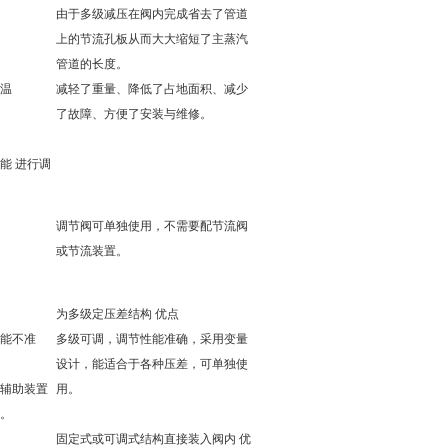
由于多级减压在阀内完成省去了管道
上的节流孔板从而大大缩短了主蒸汽
管道的长度。
温
减轻了重量、降低了占地面积、减少
了故障、方便了安装与维修。
能 进行调
调节阀可单独使用，不需要配节流阀
或节流装置。
为多级定压差结构 优点
能不准
多级可调，调节性能准确，采用变量
设计，能适合于各种压差，可单独使
辅助装置
用。
。
固定式或可调式结构直接装入阀内 优