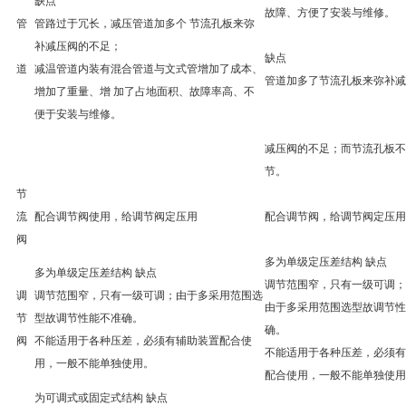
缺点
故障、方便了安装与维修。
管
管路过于冗长，减压管道加多个 节流孔板来弥
补减压阀的不足；
缺点
道
减温管道内装有混合管道与文式管增加了成本、
管道加多了节流孔板来弥补减
增加了重量、增 加了占地面积、故障率高、不
便于安装与维修。
减压阀的不足；而节流孔板不
节。
节
流
配合调节阀使用，给调节阀定压用
配合调节阀，给调节阀定压用
阀
多为单级定压差结构 缺点
多为单级定压差结构 缺点
调节范围窄，只有一级可调；
调
调节范围窄，只有一级可调；由于多采用范围选
由于多采用范围选型故调节性
节
型故调节性能不准确。
确。
阀
不能适用于各种压差，必须有辅助装置配合使
不能适用于各种压差，必须有
用，一般不能单独使用。
配合使用，一般不能单独使用
为可调式或固定式结构 缺点