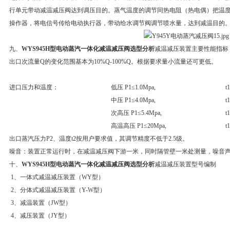
行单元带动减温减压阀达到调压目的。蒸气温度的调节同热电阻（热电偶）把温度信
操作器，将电信号传给电动执行器，带动给水调节阀调节喷水量，达到减温目的
九、
WYS945H型电动蒸汽一体化减温减压阀选型分析
减温减压装置主要性能指标
出口次流量Q的变化范围基本为10%Q-100%Q。根据要求量小流量还可更低。
进口压力和温度：
低压 P1≤1.0Mpa,
t
中压 P1≤4.0Mpa,
t
次高压 P1≤5.4Mpa,
t
高温高压 P1≤20Mpa,
t
出口蒸汽压力P2、温度t2按用户要求值，其调节精度不低于2.5级。
噪音：装置正常运行时，在减温减压阀下游一米，同时隔管壁一米处测量，噪音声
十、
WYS945H型电动蒸汽一体化减温减压阀选型分析
减温减压装置型号编制
1、一体式减温减压装置（WY型）
2、分体式减温减压装置（Y-W型）
3、减温装置（JW型）
4、减压装置（JY型）