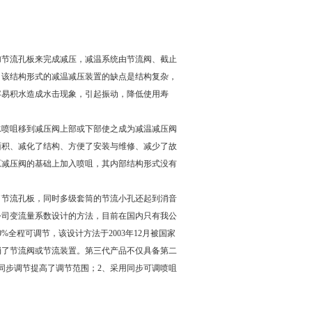
加节流孔板来完成减压，减温系统由节流阀、截止
；该结构形式的减温减压装置的缺点是结构复杂，
容易积水造成水击现象，引起振动，降低使用寿
水喷咀移到减压阀上部或下部使之成为减温减压阀
面积、减化了结构、方便了安装与维修、减少了故
原减压阀的基础上加入喷咀，其内部结构形式没有
了节流孔板，同时多级套筒的节流小孔还起到消音
公司变流量系数设计的方法，目前在国内只有我公
全程可调节，该设计方法于2003年12月被国家
消了节流阀或节流装置。第三代产品不仅具备第二
同步调节提高了调节范围；2、采用同步可调喷咀