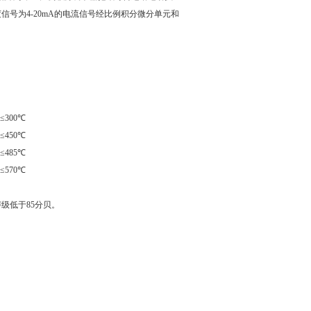
号为4-20mA的电流信号经比例积分微分单元和
。
1≤300℃
1≤450℃
1≤485℃
1≤570℃
级低于85分贝。