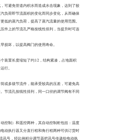
汽，可避免管道内积水而造成水击现象，达到了较
蒸汽负荷即节流面积的变化而同步变化，从而确保
于更低的蒸汽负荷，提高了蒸汽流量的使用范围。
。减压件上的节流孔严格按线性排列，当提升时可连
过早损坏，以提高阀门的使用寿命。
个装置长度缩短了约1/2，结构紧凑，占地面积
全运行。
套筒或多级节流件，能承受较高的压差，可避免高
量。节流孔按线性排列，同一口径的调节阀有不同
自动控制）和遥控两种，其自动控制柜包括：温度
的电动执行器又分直行程和角行程两种可供订货时
电流讯号，经比例积分调节器把讯号传递给电动执