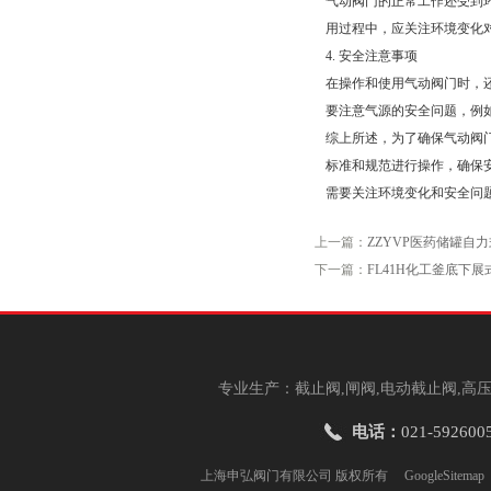
气动阀门的正常工作还受到
用过程中，应关注环境变化
4. 安全注意事项
在操作和使用气动阀门时，
要注意气源的安全问题，例
综上所述，为了确保气动阀
标准和规范进行操作，确保
需要关注环境变化和安全问
上一篇：
ZZYVP医药储罐自
下一篇：
FL41H化工釜底下
专业生产：截止阀,闸阀,电动截止阀,高压
电话：
021-592600
上海申弘阀门有限公司 版权所有
GoogleSitemap