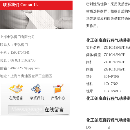
密封性能优异：采用优质密
联系我们 Contat Us
材质选择多样：根据介质的
动带测温放料阀凭借其精确
要作用。
上海申弘阀门有限公司
化工釜底直行程气动带
联系人：申弘阀门
零件名称
ZG1Cr18Ni9Ti
手机：15901754341
阀体/阀盖
ZG1Cr18Ni9Ti
传真：86-021-31662735
阀杆
ZG1Cr18Ni9Ti
邮箱：494522509@qq.com
阀瓣
ZG1Cr18Ni9Ti
地址：上海市青浦区金泽工业园区
垫片
304+PTFE
螺柱
1Cr17Ni2
螺母
1Cr18Ni9Ti
化工釜底直行程气动带
化工釜底直行程气动带
DN
d