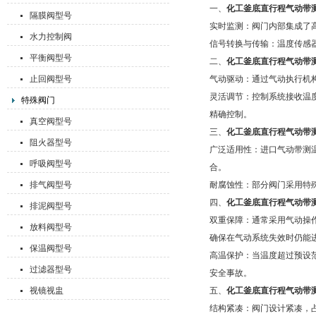
一、
化工釜底直行程气动带
隔膜阀型号
实时监测：阀门内部集成了
水力控制阀
信号转换与传输：温度传感
平衡阀型号
二、
化工釜底直行程气动带
止回阀型号
气动驱动：通过气动执行机
灵活调节：控制系统接收温
特殊阀门
精确控制。
真空阀型号
三、
化工釜底直行程气动带
阻火器型号
广泛适用性：进口气动带测
呼吸阀型号
合。
排气阀型号
耐腐蚀性：部分阀门采用特
四、
化工釜底直行程气动带
排泥阀型号
双重保障：通常采用气动操
放料阀型号
确保在气动系统失效时仍能
保温阀型号
高温保护：当温度超过预设
过滤器型号
安全事故。
视镜视盅
五、
化工釜底直行程气动带
结构紧凑：阀门设计紧凑，