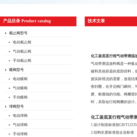
产品目录 Product catalog
技术文章
截止阀型号
电动截止阀
气动截止阀
化工釜底直行程气动带测温
手动截止阀
气动带测温放料阀是一种集
蝶阀型号
罐和其他容器的底部排料，
电动蝶阀
据实际情况的需要，放底结
密封圈，在开启阀门瞬间，可
气动蝶阀
磨、耐腐蚀的功能。阀瓣密
手动蝶阀
时，采取短行程阀瓣的设计
球阀型号
电动球阀
化工釜底直行程气动带
气动球阀
1.设计制造标准按GB/T12235-
2.结构长度标准按企业标准
手动球阀