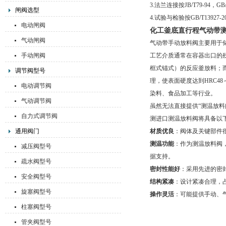
3.法兰连接按JB/T79-94，GB/T
闸阀选型
4.试验与检验按GB/T13927-20
电动闸阀
化工釜底直行程气动带
气动闸阀
气动带手动放料阀主要用于
手动闸阀
工艺介质通常在容器出口的
框式锚式）的反应釜放料；
调节阀型号
理，使表面硬度达到HRC4
电动调节阀
染料、食品加工等行业。
气动调节阀
虽然无法直接提供“测温放
自力式调节阀
测进口测温放料阀将具备以
通用阀门
材质优良
：阀体及关键部件很
测温功能
：作为测温放料阀
减压阀型号
据支持。
疏水阀型号
密封性能好
：采用先进的密
安全阀型号
结构紧凑
：设计紧凑合理，
旋塞阀型号
操作灵活
：可能提供手动、
柱塞阀型号
管夹阀型号