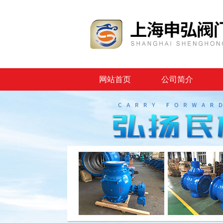
网站首页
公司简介