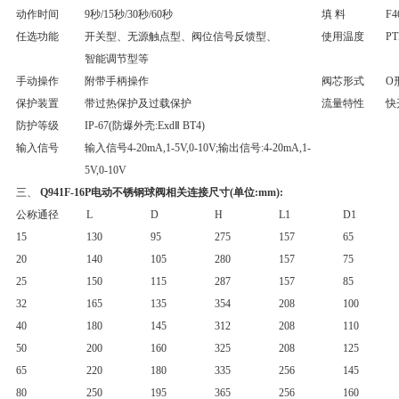
动作时间
9秒/15秒/30秒/60秒
填 料
F
任选功能
开关型、无源触点型、阀位信号反馈型、
使用温度
P
智能调节型等
手动操作
附带手柄操作
阀芯形式
O
保护装置
带过热保护及过载保护
流量特性
快
防护等级
IP-67(防爆外壳:ExdⅡ BT4)
输入信号
输入信号4-20mA,1-5V,0-10V;输出信号:4-20mA,1-
5V,0-10V
三、
Q941F-16P电动不锈钢球阀
相关连接尺寸(单位:mm):
公称通径
L
D
H
L1
D1
15
130
95
275
157
65
20
140
105
280
157
75
25
150
115
287
157
85
32
165
135
354
208
100
40
180
145
312
208
110
50
200
160
325
208
125
65
220
180
335
256
145
80
250
195
365
256
160