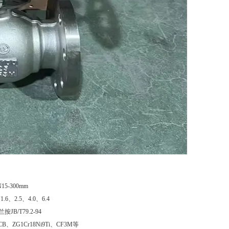
15-300mm
1.6、2.5、4.0、6.4
按JB/T79.2-94
B、ZG1Cr18Ni9Ti、CF3M等