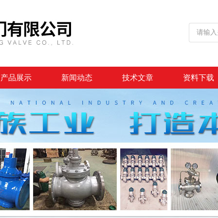
产品展示
新闻动态
技术文章
资料下载