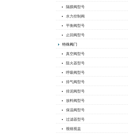
隔膜阀型号
水力控制阀
平衡阀型号
止回阀型号
特殊阀门
真空阀型号
阻火器型号
呼吸阀型号
排气阀型号
排泥阀型号
放料阀型号
保温阀型号
过滤器型号
视镜视盅