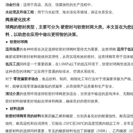
冶金行业
：适用于高温、高压、强腐蚀性的生产流程中。
水处理及环保工程
：用于污水处理、海水淡化等领域，保证水质安全。
阀座硬化技术
球阀的密封类型，主要可分为
硬密封与软密封
两大类。本文旨在为您
料，以助您在应用中做出更明智的决策。
► 软密封球阀
适用场景
的各种特质在决定选择软密封球阀时显得尤为重要。这类球阀
适用于低
橡胶或塑料密封材料能保持其弹性，从而实现有效的密封。这类球阀常用于流体
低压工况
同样是一个重要因素，在1.6MPa以下的低压环境下，软密封球阀凭借
这种类型的球阀广泛应用于普通的给排水、空调水系统等。
对于
零泄漏要求场合
，食品饮料、制药、精细化工等行业对于泄漏要求极为严格
时，能够实现零泄漏或极低的泄漏率，从而保障产品质量和生产安全。
清洁介质
的使用环境使得软密封球阀更加适合，当管道中输送的是纯净水、无颗
密封材料能够更好地贴合球体和阀座，确保良好的密封效果。
► 材料选择
软密封球阀常用的材料
有聚四氟乙烯和橡胶，分别具备良好的耐腐蚀性、耐高温
蚀性、耐高温性和自润滑性，它能在-250℃至260℃的温度范围内稳定工作，非
橡胶材料的选择同样重要，常见的橡胶材料包括丁腈橡胶（NBR）、乙丙橡胶（E