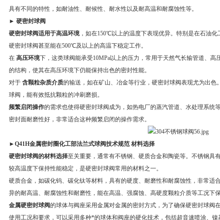
具有不同的特性，如耐油性、耐候性、耐水性以及耐高温和耐腐蚀性等。
► 硬密封球阀
硬密封球阀适用于高温环境
，如在150℃以上的温度下表现优异。特别是在石油
硬密封球阀甚至能在500℃及以上的高温下稳定工作。
在
高压环境
下，这类球阀能承受10MPa以上的压力，常用于天然气长输管道、
的结构，使其在高压环境下仍能保持出色的密封性能。
对于
含颗粒杂质介质
的输送，如在矿山、冶金等行业，硬密封球阀表现尤为出色
球阀，能有效抵抗颗粒的冲刷磨损。
频繁启闭操作
的需求也使得硬密封球阀成为，如热电厂的蒸汽管道、水处理系统
密封面耐磨性好，非常适合这种频繁启闭的操作需求。
►
Q41H金属密封圈化工部法兰式球阀技术规范
材料选择
硬密封球阀的材料选择
至关重要，通常有不锈钢、硬质合金和陶瓷等。不锈钢具
较高温度下保持性能稳定，是硬密封球阀常用的材料之一。
硬质合金，如碳化钨、碳化钛等材料，具有的硬度、耐磨性和耐腐蚀性，非常适
异的耐高温、耐腐蚀性和耐磨性，能在高温、强腐蚀、高硬度颗粒介质等工况下
金属硬密封球阀
的球体与阀座采用金属对金属的密封方式，为了确保硬密封球阀
使用工况和要求，可以采用多种*的球体和阀座的硬化技术，包括超音速喷涂、镍