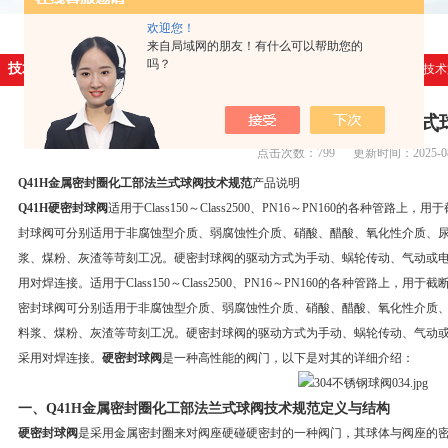
欢迎您！
来自局域网的朋友！有什么可以帮助您的
吗？
技术文章
首页
>
技术
Q41H金属密封圈化工部法兰式
点击次数：799 更新时间：2025-08
Q41H金属密封圈化工部法兰式球阀技术规范
产品说明
Q41H硬密封球阀
适用于Class150～Class2500、PN16～PN160的各种
封球阀可分别适用于非腐蚀型介质、弱腐蚀性介质、硝酸、醋酸、氧化性介质、
浆、煤粉、灰渣等苛刻工况。硬密封球阀的驱动方式为手动、蜗轮传动、气动或
用对焊连接。适用于Class150～Class2500、PN16～PN160的各种管路上
密封球阀可分别适用于非腐蚀型介质、弱腐蚀性介质、硝酸、醋酸、氧化性介质
料浆、煤粉、灰渣等苛刻工况。硬密封球阀的驱动方式为手动、蜗轮传动、气动
采用对焊连接。
硬密封球阀
是一种高性能的阀门，以下是对其的详细介绍：
一、
Q41H金属密封圈化工部法兰式球阀技术规范
定义与结构
硬密封球阀
是采用金属密封圈来对阀座硬碰硬密封的一种阀门，其球体与阀座的