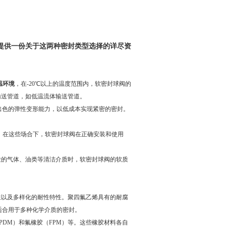
提供一份关于这两种密封类型选择的详尽资
温环境
，在-20℃以上的温度范围内，软密封球阀的
输送管道，如低温流体输送管道。
其出色的弹性变形能力，以低成本实现紧密的密封。
。在这些场合下，软密封球阀在正确安装和使用
粒的气体、油类等清洁介质时，软密封球阀的软质
性以及多样化的耐性特性。聚四氟乙烯具有的耐腐
常适合用于多种化学介质的密封。
PDM）和氟橡胶（FPM）等。这些橡胶材料各自