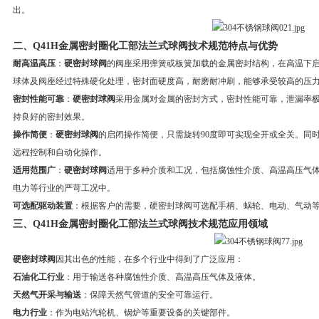
出。
二、
Q41H金属密封圈化工部法兰式球阀技术规范
特点与优势
耐高温高压
：
硬密封球阀
的阀座采用弹簧或板簧加载的金属密封结构，在高温下
球体及阀座经过特殊硬化处理，密封面硬度高，耐磨耐冲刷，能够承受较高的压
密封性能可靠
：
硬密封球阀
采用金属对金属的密封方式，密封性能可靠，泄漏率
持良好的密封效果。
操作简便
：
硬密封球阀
的启闭操作简便，只需旋转90度即可实现全开或全关。同
远程控制和自动化操作。
适用范围广
：
硬密封球阀
适用于多种介质和工况，包括腐蚀性介质、高温高压气
电力等行业的严苛工况中。
可选配驱动装置
：根据客户的需要，硬密封球阀可选配手柄、蜗轮、电动、气动
三、
Q41H金属密封圈化工部法兰式球阀技术规范
应用领域
硬密封球阀
因其出色的性能，在多个行业中得到了广泛应用：
石油化工行业
：用于输送各种腐蚀性介质、高温高压气体及液体。
天然气开采与输送
：保障天然气管道的安全可靠运行。
电力行业
：作为电站汽轮机、锅炉等重要设备的关键部件。