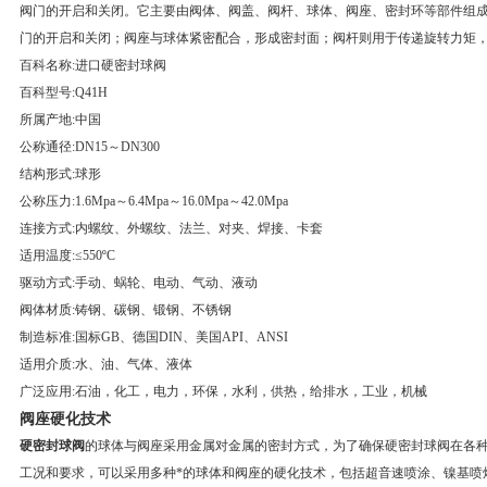
阀门的开启和关闭。它主要由阀体、阀盖、阀杆、球体、阀座、密封环等部件组成
门的开启和关闭；阀座与球体紧密配合，形成密封面；阀杆则用于传递旋转力矩
百科名称:进口硬密封球阀
百科型号:Q41H
所属产地:中国
公称通径:DN15～DN300
结构形式:球形
公称压力:1.6Mpa～6.4Mpa～16.0Mpa～42.0Mpa
连接方式:内螺纹、外螺纹、法兰、对夹、焊接、卡套
适用温度:≤550ºC
驱动方式:手动、蜗轮、电动、气动、液动
阀体材质:铸钢、碳钢、锻钢、不锈钢
制造标准:国标GB、德国DIN、美国API、ANSI
适用介质:水、油、气体、液体
广泛应用:石油，化工，电力，环保，水利，供热，给排水，工业，机械
阀座硬化技术
硬密封球阀
的球体与阀座采用金属对金属的密封方式，为了确保硬密封球阀在各
工况和要求，可以采用多种*的球体和阀座的硬化技术，包括超音速喷涂、镍基喷