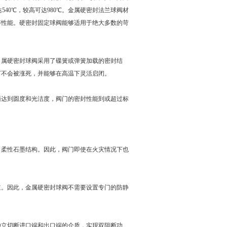
540℃，较高可达980℃。金属硬密封法兰球阀材
击等性能。硬密封固定球阀能够适用于绝大多数的苛
属硬密封球阀采用了碟簧或弹簧加载的密封结
下不会被涨死，并能够在高温下灵活启闭。
达到圆度和光洁度，阀门的密封性能到或超过标
柔性石墨结构。因此，阀门即使在火灾情况下也
。因此，金属硬密封球阀不需要设置专门的防静
独立切断进口端和出口端的介质，实现双阻断功