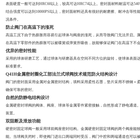
表面硬度一般可达到HRC60以上，较高可达HRC74以上。密封面材料耐温可达54
结合强度可以达到10000PSI以上，密封面材料还具有很好的耐磨擦、耐冲击等
况条件。
防止阀门在高温下的涨死
高温工况下由于热膨胀而容易引起球体与阀座的涨死，从而导致阀门无法开启。
在高温下零部件的热膨胀可以被碟簧或弹簧所吸收，故能够保证阀门在高温下不
优异的密封性能
采用的球体研磨工艺，通过球体与研磨器具在空间不同方位的旋转，使球体表面
标准要求。
Q41H金属密封圈化工部法兰式球阀技术规范
防火结构设计
阀门的密封面采用金属对金属密封结构，填料采用柔性石墨，垫片采用不锈钢＋
确保可靠的密封。
自然的防静电结构设计
金属硬密封球阀的阀体、阀座、球体等金属零件紧密接触，自然形成了静电通道
装置。
双阻断及泄放功能
硬密封固定球阀一般采用球前阀座密封结构。金属硬密封固定球阀的两个阀座能
能。当球阀关闭时，即使阀门进出口两端同时受压，阀门中腔和两端通道也可以