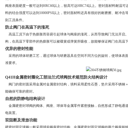
阀座表面硬度一般可达到HRC60以上，较高可达HRC74以上。密封面材料耐温可达
料的结合强度可以达到10000PSI以上，密封面材料还具有很好的耐磨擦、耐冲
刻工况条件。
防止阀门在高温下的涨死
高温工况下由于热膨胀而容易引起球体与阀座的涨死，从而导致阀门无法开启。
构，在高温下零部件的热膨胀可以被碟簧或弹簧所吸收，故能够保证阀门在高温
优异的密封性能
采用的球体研磨工艺，通过球体与研磨器具在空间不同方位的旋转，使球体表面
准要求。
Q41H金属密封圈化工部法兰式球阀技术规范
防火结构设计
阀门的密封面采用金属对金属密封结构，填料采用柔性石墨，垫片采用不锈钢＋
能确保可靠的密封。
自然的防静电结构设计
金属硬密封球阀的阀体、阀座、球体等金属零件紧密接触，自然形成了静电通道
电装置。
双阻断及泄放功能
硬密封固定球阀一般采用球前阀座密封结构。金属硬密封固定球阀的两个阀座能