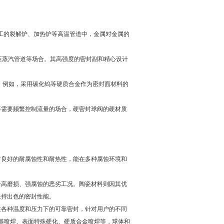
化工的裂解炉、加热炉等高温管道中，金属对金属的
高压蒸汽管道等场合。其高强度的密封副和精心设计
。例如，采用碳化钨等硬质合金作为密封面材料的
等需要频繁控制流量的场合，硬密封球阀的硬材质
有良好的耐腐蚀性和耐热性，能在多种腐蚀环境和
合高磨损、强腐蚀的恶劣工况。陶瓷材料则因其优
保持出色的密封性能。
在各种温度和压力下的可靠密封，针对用户的不同
基喷焊、表面特殊硬化、硬质合金喷焊等，球体和