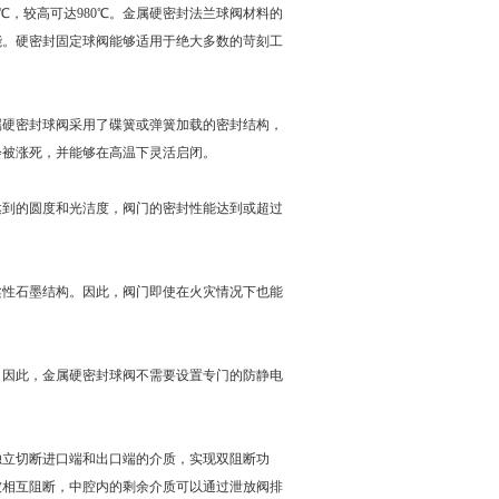
0℃，较高可达980℃。金属硬密封法兰球阀材料的
性能。硬密封固定球阀能够适用于绝大多数的苛刻工
属硬密封球阀采用了碟簧或弹簧加载的密封结构，
会被涨死，并能够在高温下灵活启闭。
达到的圆度和光洁度，阀门的密封性能达到或超过
柔性石墨结构。因此，阀门即使在火灾情况下也能
。因此，金属硬密封球阀不需要设置专门的防静电
独立切断进口端和出口端的介质，实现双阻断功
被相互阻断，中腔内的剩余介质可以通过泄放阀排