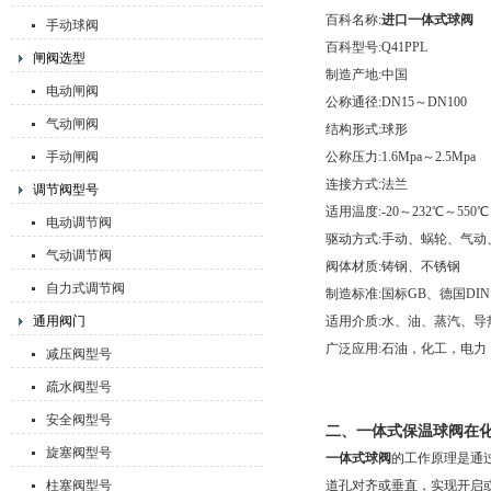
百科名称:
进口一体式球阀
手动球阀
百科型号:Q41PPL
闸阀选型
制造产地:中国
电动闸阀
公称通径:DN15～DN100
气动闸阀
结构形式:球形
手动闸阀
公称压力:1.6Mpa～2.5Mpa
连接方式:法兰
调节阀型号
适用温度:-20～232℃～550℃
电动调节阀
驱动方式:手动、蜗轮、气动
气动调节阀
阀体材质:铸钢、不锈钢
自力式调节阀
制造标准:国标GB、德国DIN
通用阀门
适用介质:水、油、蒸汽、
广泛应用:石油，化工，电
减压阀型号
疏水阀型号
安全阀型号
二、一体式保温球阀在
旋塞阀型号
一体式球阀
的工作原理是通
柱塞阀型号
道孔对齐或垂直，实现开启