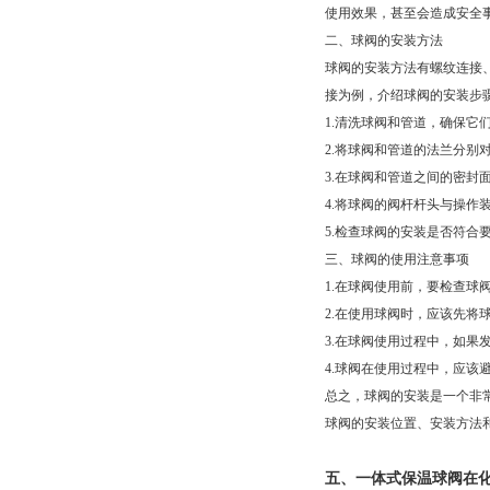
使用效果，甚至会造成安全
二、球阀的安装方法
球阀的安装方法有螺纹连接
接为例，介绍球阀的安装步
1.清洗球阀和管道，确保它
2.将球阀和管道的法兰分
3.在球阀和管道之间的密封
4.将球阀的阀杆杆头与操作
5.检查球阀的安装是否符
三、球阀的使用注意事项
1.在球阀使用前，要检查
2.在使用球阀时，应该先
3.在球阀使用过程中，如
4.球阀在使用过程中，应该
总之，球阀的安装是一个非
球阀的安装位置、安装方法
五、一体式保温球阀在