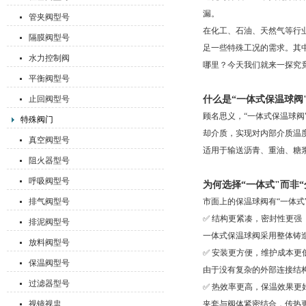
漏。
管夹阀型号
在化工、石油、天然气等行
隔膜阀型号
足一些特殊工况的需求。其
水力控制阀
哪里？今天我们就来一探究
平衡阀型号
什么是“一体式保温球阀
止回阀型号
顾名思义，“一体式保温球阀
特殊阀门
却介质，实现对内部介质温
真空阀型号
适用于输送沥青、重油、糖
阻火器型号
呼吸阀型号
为何选择“一体式"而非“
排气阀型号
市面上的保温球阀有“一体式
✅ 结构更紧凑，密封性更强
排泥阀型号
一体式保温球阀采用整体铸
放料阀型号
✅ 安装更方便，维护成本更
保温阀型号
由于没有复杂的外部连接结
过滤器型号
✅ 热效率更高，保温效果更
视镜视盅
夹套与阀体紧密结合，传热