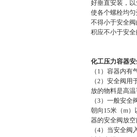
好垂直安装，以
使各个螺栓均匀
不得小于安全阀
积应不小于安全
化工压力容器安
（1）容器内有
（2）安全阀用
放的物料是高温
（3）一般安全
朝向15米（m
器的安全阀放空
（4）当安全阀