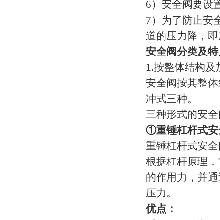
6）安全阀要设
7）为了防止安
道的压力降，即
安全阀分类及特
1.
按整体结构及
安全阀按其整体
冲式三种。
三种形式的安全
①重锤杠杆式安
重锤杠杆式安全
根据杠杆原理，
的作用力，并通
压力。
优点：