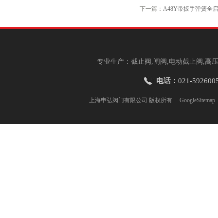
下一篇：
A48Y带扳手弹簧全
专业生产：截止阀,闸阀,电动截止阀,高压
电话：
021-592600
上海申弘阀门有限公司 版权所有
GoogleSitemap