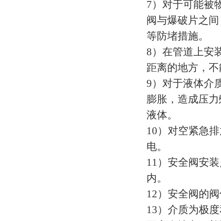
7）对于可能被
阀与爆破片之间
等防堵措施。
8）在管道上安
距离的地方，不
9）对于液体介
膨胀，造成压力
液体。
10）对空紧急
电。
11）安全阀安
内。
12）安全阀的
13）介质为极