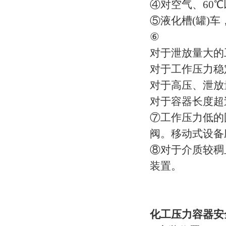
④对空气、60
⑤液化槽(罐)车
⑥
对于泄放量大的
对于工作压力稳
对于高压、泄放
对于容器长度超
⑦工作压力低的
阀。移动式设备
⑧对于介质较稠
装置。
化工压力容器安