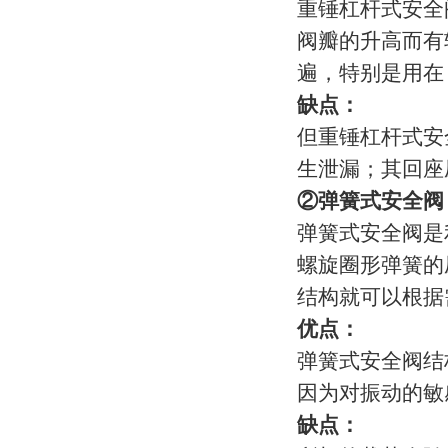
重锤杠杆式安全
阀瓣的升高而有
遍，特别是用在
缺点：
但重锤杠杆式安
生泄漏；其回座
②弹簧式安全阀
弹簧式安全阀是
螺旋圈形弹簧的
结构就可以根据
优点：
弹簧式安全阀结
因为对振动的敏
缺点：