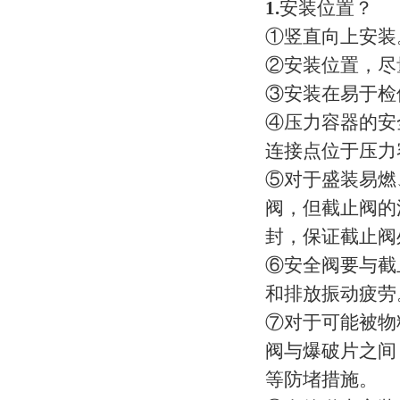
1.
安装位置？
①竖直向上安装
②安装位置，尽
③安装在易于检
④压力容器的安
连接点位于压力
⑤对于盛装易燃
阀，但截止阀的
封，保证截止阀
⑥安全阀要与截
和排放振动疲劳
⑦对于可能被物
阀与爆破片之间
等防堵措施。