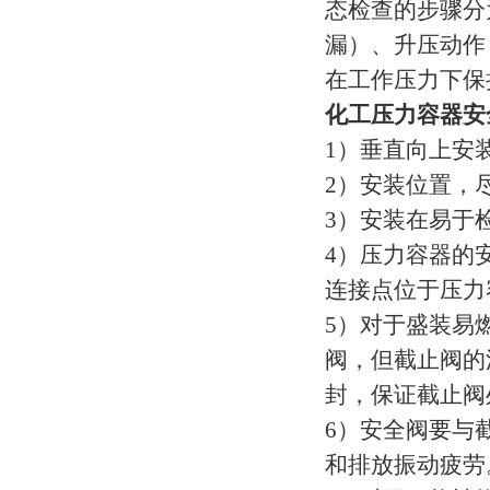
态检查的步骤分
漏）、升压动作
在工作压力下保持
化工压力容器安
1）垂直向上安
2）安装位置，
3）安装在易于
4）压力容器的
连接点位于压力
5）对于盛装易
阀，但截止阀的
封，保证截止阀
6）安全阀要与
和排放振动疲劳