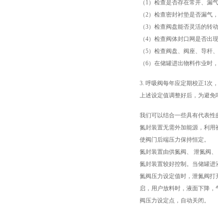
（1）检查是否存在常开、漏
（2）检查密封衬垫是否漏气
（3）检查阀盘能否灵活的转
（4）检查阀体封口网是否出
（5）检查阀盘、阀座、导杆
（6）在储罐进出物料作业时
3. 呼吸阀每年应定期校正1次，
上述设定值调整好后，为避免
我们可以结合一些具有代表性
氮封装置无需外加能源，利用
使阀门后端压力保持恒定。
氮封装置由供氮阀、 泄氮阀
氮封装置较好控制。当储罐进
氮阀压力设定值时，泄氮阀打
启，用户放料时，液面下降，
阀压力设定点，自动关闭。