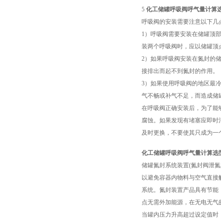
5
化工储罐呼吸阀呼气量计算
呼吸阀的安装需要注意以下几
1）呼吸阀需要安装在储罐顶
装两个呼吸阀时，应以储罐顶
2）如果呼吸阀安装在氮封的储
接排出而起不到氮封的作用。
3）如果使用呼吸阀的地区最
气不畅或补气不足，而造成储
在呼吸阀正确安装后，为了能
腐蚀。如果发现有堵塞应即时
及时更换，不要使其只成为一
化工储罐呼吸阀呼气量计算选
储罐氮封系统装置(氮封阀泄氮
以避免容器内物料与空气直接
系统。氮封装置产品具有节能
点无需外加能源，在无电无气
当罐内压力升高超过设定值时