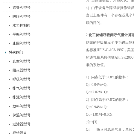
3）当储罐吸收了外部火灾产
管夹阀型号
4）由于设备故障或者操作错
当以上条件有一个存在或几个
隔膜阀型号
罐的目的。
水力控制阀
平衡阀型号
2
化工储罐呼吸阀呼气量计算
储罐的呼吸量应至少为进出物
止回阀型号
备标准HPIS-G-103-199
特殊阀门
的通气量系数借鉴API Std
真空阀型号
准的系数值。
阻火器型号
1）闪点低于37.8℃的物料：
呼吸阀型号
Qi=0.94Vo+Qt
排气阀型号
Qo=2.02Vi+Qt
排泥阀型号
2）闪点高于37.8℃的物料：
放料阀型号
Qi=0.94Vo+Qt
Qo=1.01Vi+0.6Qt
保温阀型号
式中[3]：
过滤器型号
Qi——吸入时总通气量，单位为m
视镜视盅