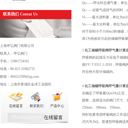
Qo——呼出时总通气量，单位为m
Qt——在吸气或排气的同时，
联系我们 Contat Us
Vi——最大进料量，单位为m3/h
Vo——最大出料量，单位为m3/
对于容积小于3180m3的储罐，
表1为热效应引起的储罐呼吸
上海申弘阀门有限公司
3
化工储罐呼吸阀呼气量计算
联系人：申弘阀门
呼吸阀的起跳压力应低于储罐的设
手机：15901754341
据SY/ T 0511.1-20
传真：86-021-31662735
符合绝大部分储罐的。
邮箱：494522509@qq.com
地址：上海市青浦区金泽工业园区
4
化工储罐呼吸阀呼气量计算
在确定了呼吸量Q(m3/h)之后，
圆整，选择适当的阀门尺寸。目前
250mm、300mm、350mm。
同时也要考虑呼吸阀的工作温度
式代号为Q。普通型呼吸阀适