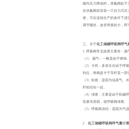
罐内压力降低时，泄氮阀处于关
在供氮阀前安装一只自力式压力
便，可在连续生产的条件下进行。在
调节螺丝，改变弹簧的力，即
三、关于
化工储罐呼吸阀呼气
1. 呼吸阀常见故障主要有：
（1） 漏气：一般是由于锈
（2）卡死：多发生在由于呼
到位，将阀盘卡于导杆某一部
（3）粘接：是因为油蒸气、
杆粘结在一起。
（4）堵塞：主要是由于机械
筑巢等原因，使呼吸阀堵塞。
（5）呼吸阀冻结：是因为气
2．
化工储罐呼吸阀呼气量计