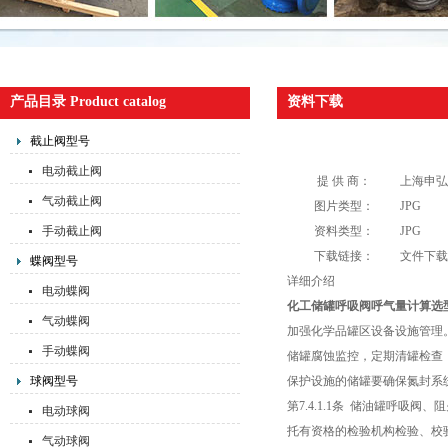
产品目录 Product catalog
资料下载
截止阀型号
电动截止阀
提 供 商：
上海申弘
气动截止阀
图片类型：
JPG
手动截止阀
资料类型：
JPG
下载链接：
文件下载
蝶阀型号
详细介绍
电动蝶阀
化工储罐呼吸阀呼气量计算选
气动蝶阀
加强化学品罐区设备设施管理
手动蝶阀
储罐腐蚀监控，定期清罐检查
球阀型号
保护设施的储罐要确保氮封系统完
第7.4.1.1条 储油罐呼吸阀、阻
电动球阀
托有资格的检验机构检验、校
气动球阀