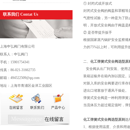
① 封闭式或开放式
封闭式安全阀的阀盖和罩帽等
联系我们 Contat Us
气密性试验，另一种是为了防
明，开放式安全阀由于阀盖是
② 是否带提升扳手
根据国家蒸汽锅炉安全监察规
上海申弘阀门有限公司
力的75%以上时，可利用提
联系人：申弘阀门
二、
化工弹簧式安全阀选型原
手机：15901754341
安全阀从出厂到安装、使用之
传真：86-021-31662735
装箱运输并在箱内加以固定。
邮箱：494522509@qq.com
对新入库的安全阀要进行库存
地址：上海市青浦区金泽工业园区
进出口堵塞放于通风干燥处。
弹簧式安全阀是一种利用弹簧
当流体压力超过规定值时，弹
化工弹簧式安全阀选型原则
选
1、根据使用温度、介质和用