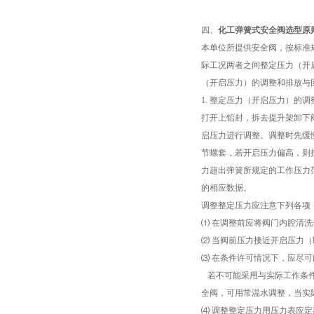
四、
化工弹簧式安全阀选型原
本单位所提供安全阀，按标准
际工况两者之间整定压力（开
（开启压力）的调整和排放与
1. 整定压力（开启压力）的调
打开上铅封，拆去提升架卸下
启压力进行调整。调整时先缓
节螺套，若开启压力偏高，则
力超出弹簧所规定的工作压力
的相应数据。
调整整定压力应注意下列各项
⑴ 在调整前应将阀门内腔清
⑵ 当阀前压力接近开启压力
⑶ 在条件许可情况下，应尽
若不可能采用与实际工作条件
全阀，可用常温水调整，当实
⑷ 调整整定压力用压力表应