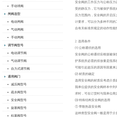
安全阀的工作压力与公称压力
手动球阀
受的静压力，它与被保护系统
闸阀选型
压力范围内，安全阀的开启压
电动闸阀
计要求，可以分为多种不同的
合有关标准所规定的动作性能
气动闸阀
手动闸阀
2. 选用条件
调节阀型号
⑴ 公称通径的选用
电动调节阀
安全阀的公称通径应根据被保
气动调节阀
护系统所必需的排放量是指系
可能引起超压的原因等因素来
自力式调节阀
⑵ 材质的确定
通用阀门
选用安全阀的材质应考虑介质
减压阀型号
我单位提供的安全阀样本中列
疏水阀型号
求时，可在订货时与我单位商
安全阀型号
⑶ 特殊结构安全阀的选用
① 带散热器安全阀
旋塞阀型号
这种类型安全阀一般是用于介
柱塞阀型号