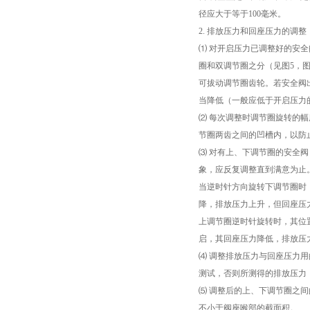
径应大于等于100毫米。
2. 排放压力和回座压力的调整
⑴ 对开启压力已调整好的安
圈和双调节圈之分（见图5，
可拔动调节圈齿轮。若安全阀
当降低（一般应低于开启压力
⑵ 每次调整时调节圈旋转的
节圈两齿之间的凹槽内，以防
⑶ 对有上、下调节圈的安全
象，应反复调整直到满意为止
当逆时针方向旋转下调节圈时
降，排放压力上升，但回座压
上调节圈逆时针旋转时，其位
启，其回座压力降低，排放压
⑷ 调整排放压力与回座压力
测试，否则所测得的排放压力
⑸ 调整后的上、下调节圈之
不小于阀座喉部的截面积。