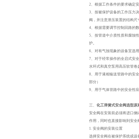
2、根据工作条件的要求确定
3、按被保护设备的工作压力决
阀，并注意泄压装置的结构尺
4、根据需要调节控制回路的
5、按管道中介质性质和腐蚀
护。
6、对有气蚀现象的设备宜选
7、对于经常操作的全启式安
水环式和真空泵用高压软管卷
8、用于液相输送管路中的安
部分）
9、用于气体管路中的安全性
三、
化工弹簧式安全阀选型原
安全阀在安装前必须将进口侧
作用，同时也直接影响到安全
1. 安全阀的安装位置
选择安全阀在被保护系统或设