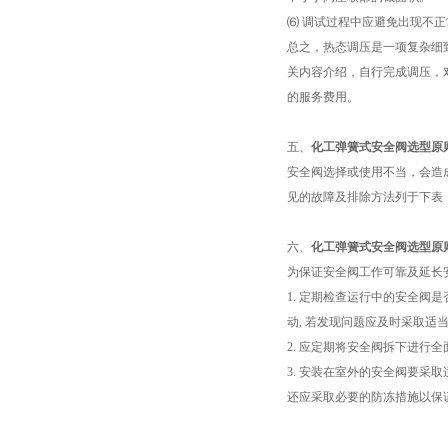
⑹ 调试过程中应避免出现不
总之，热态调压是一项复杂细
关内容介绍，自行完成调压，
的服务费用。
五、
化工弹簧式安全阀选型原
安全阀选择或使用不当，会造
见的故障及排除方法列于下表：注
六、
化工弹簧式安全阀选型原
为保证安全阀工作可靠及延长
1. 定期检查运行中的安全阀
动, 若发现问题应及时采取适
2. 应定期将安全阀拆下进行
3. 安装在室外的安全阀要采
还应采取必要的防冻措施以保