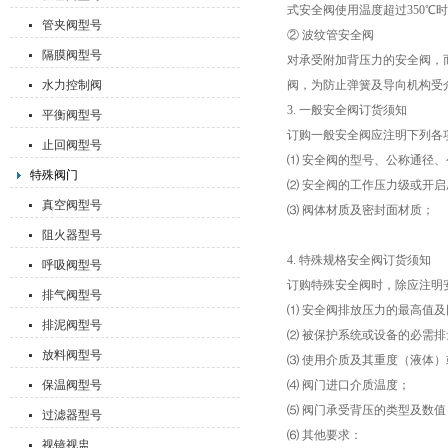
式安全阀使用温度超过350℃
管夹阀型号
② 波纹管安全阀
隔膜阀型号
对承受附加背压力的安全阀，
水力控制阀
阀，为防止弹簧及导向机构受
3. 一般安全阀订货须知
平衡阀型号
订购一般安全阀应注明下列各
止回阀型号
⑴ 安全阀的型号、公称通径
特殊阀门
⑵ 安全阀的工作压力级或开
真空阀型号
⑶ 阀体材质及密封面材质；
阻火器型号
4. 特殊规格安全阀订货须知
呼吸阀型号
订购特殊安全阀时，除应注明
排气阀型号
⑴ 安全阀排放压力的最高值
排泥阀型号
⑵ 被保护系统或设备的必需
放料阀型号
⑶ 使用介质及其重度（液体
保温阀型号
⑷ 阀门进口介质温度；
⑸ 阀门承受背压的类型及数值
过滤器型号
⑹ 其他要求：
视镜视盅