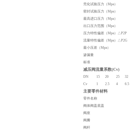
壳化试验压力（Mpa）
密封试验压力（Mpa）
最高进口压力（Mpa）
出口压力范围（Mpa）
压力特性偏差（Mpa）△P2P
流量特性偏差（Mpa）△P2G
最小压差（Mpa）
渗漏量
标准
减压阀流量系数(Cv)
DN
15
20
25
32
Cv
1
2.5
4
6.5
主要零件材料
零件名称
阀体阀盖底盖
阀座
阀瓣
阀杆