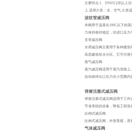
主要特点:1、DN65口径以
上.适用介质：水、空气.介质温度
波纹管减压阀
本阀用于温度在180C以下
力保持相对稳定，但进口压力与出
支管减压阀
水用减压阀主要用于各种建筑
高层建筑给水分区。它可代替
蒸气减压阀
蒸汽减压阀适用于蒸汽管路上
自动保持出口压力在小范围内
弹簧活塞式减压阀
弹簧活塞式减压阀适用于工作
节省系统的设备，降低工程造
比例式减压阀
比例式减压阀，外形美观，质
气体减压阀