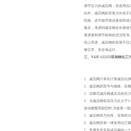
调节压力的减压阀，应使用合
此外，减压阀的安装方向也不
性能，还可能导致设备损坏或
最后，考虑到减压阀在长期使
查弹簧和调节机构的灵活性等
综上所述，减压阀的安装不仅
够正常、安全地运行。
三、
Y42F-S22253双相钢
1、减压阀只有在计算减压比
2、减压阀的型号与规格，应
3、活塞式减压阀减压后的压力不
4、当减压阀前后压力比大于
波动频繁而剧烈时,为使第一
5、减压阀有万向性，安装时
6、减压阀安装一律采用法兰
7、旁通管是安装减压阀的一