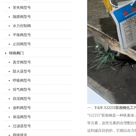
管夹阀型号
隔膜阀型号
水力控制阀
平衡阀型号
止回阀型号
特殊阀门
真空阀型号
阻火器型号
呼吸阀型号
排气阀型号
排泥阀型号
放料阀型号
一、
Y42F-S22253双相钢
“S22253"双相钢是一种铁素体
保温阀型号
等元素，这些元素的合理配比使
过滤器型号
达到减压目的的，它能以自力
视镜视盅