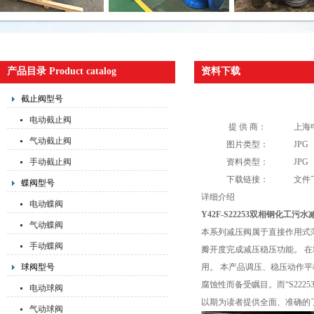
产品目录 Product catalog
资料下载
截止阀型号
电动截止阀
提 供 商：
上海
气动截止阀
图片类型：
JPG
手动截止阀
资料类型：
JPG
下载链接：
文件
蝶阀型号
详细介绍
电动蝶阀
Y42F-S22253双相钢化工
气动蝶阀
本系列减压阀属于直接作用式
手动蝶阀
瓣开度完成减压稳压功能。 
球阀型号
用。 本产品调压、稳压动作
腐蚀性而备受瞩目。而“S222
电动球阀
以期为读者提供全面、准确的
气动球阀