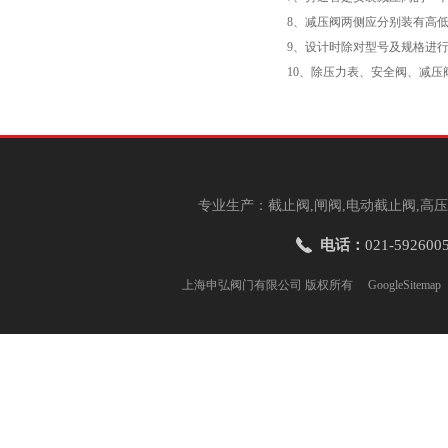
8、减压阀两侧应分别装有高
9、设计时除对型号及规格进
10、除压力表、安全阀、减
专业生产：截止阀,闸阀,电动截止阀,高压
电话：
021-592600
上海申弘阀门有限公司 版权所有
GoogleSitemap