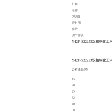
缸套
活塞
O型圈
密封圈
膜片
调节弹簧
Y42F-S22253双相钢
Y42F-S22253双相钢
公称通径DN
15
20
25
32
40
50