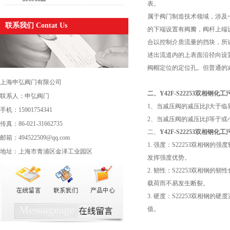
表。
属于阀门制造技术领域，涉及
联系我们 Contat Us
的下端设置有阀瓣，阀杆上端
合以控制介质流量的挡块，所
述出流道内的上表面沿径向设
阀帽定位的定位孔。但普通的
上海申弘阀门有限公司
二、
Y42F-S22253双相钢
联系人：申弘阀门
1、当减压阀的减压比β大于临
手机：15901754341
2、当减压阀的减压比β等于或
传真：86-021-31662735
二、
Y42F-S22253双相钢
邮箱：494522509@qq.com
1. 强度：S22253双相
地址：上海市青浦区金泽工业园区
发挥强度优势。
2. 韧性：S22253双相钢
载荷而不易发生断裂。
3. 硬度：S22253双相
值。