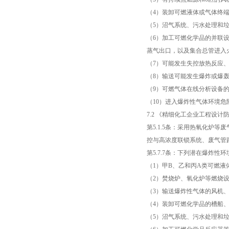
（4）装卸可燃液体或气体终
（5）沼气系统、污水处理和
（6）加工可燃化学品的并联
蒸气出口，以及集合总管进入
（7）可能发生失控放热反应
（8）输送可能发生爆炸或爆
（9）可燃气体在线分析设备
（10）进入爆炸性气体环境
7.2 《精细化工企业工程设计防火
第5.1.5条：采用热氧化炉
控与高浓度联锁系统、废气管
第5.7.7条：下列潜在爆炸
（1）甲B、乙和丙A类可燃
（2）焚烧炉、氧化炉等燃烧
（3）输送爆炸性气体的风机
（4）装卸可燃化学品的槽船、
（5）沼气系统、污水处理和