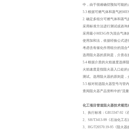
中，由于很难确切预知可能的
5.3 根据可燃气体和蒸气的
2. 确定多组分可燃气体和蒸气
采用标准方法进行测试或咨询
采用最小MESG作为混合气体的
使用加和法，依据经验公式进
考虑含有催化作用组分的混合
选用阻火器的原则是，介质在操
5.4 根据介质的火焰速度选择
火焰速度是指阻火器入口处的
测试。选用阻火器的原则是，
5.5 核对初选阻火器型号与管
查阅阻火器产品资料中的“流
化工项目管道阻火器技术规范
1、执行标准：GB13347-
2、SH/T3413-99《石油
3、HG/T20570.19-95《阻