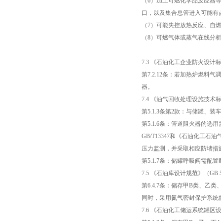
（6）加工可燃化学品反应器
口，以及集合总管进入可能有
（7）可能失控放热反应、自
（8）可燃气体或蒸气在线分
7.3 《石油化工企业防火设计标准（
第7.2.12条：若加热炉燃
器。
7.4 《油气回收处理设施技术标准》
第5.1.3条第2款：与储罐
第5.1.6条：管道阻火器的
GB/T13347和《石油化工
压力监测，并采取相应防堵措
第5.1.7条：储罐呼吸阀需配
7.5 《石油库设计规范》（GB 5
第6.4.7条：储存甲B类、
同时，采用氮气密封保护系统
7.6 《石油化工储运系统罐区设计