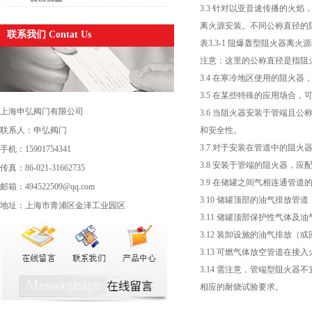
3.3 针对以亚音速传播的
离火源安装。不同公称直径的阻
联系我们 Contat Us
表3.3-1 阻爆轰型阻火器离
注意：这里的公称直径是指阻
3.4 在寒冷地区使用的阻
3.5 在某些特殊的应用场
上海申弘阀门有限公司
3.6 当阻火器安装于管端且
联系人：申弘阀门
和安全性。
3.7 对于安装在管道中的阻
手机：15901754341
3.8 安装于管端的阻火器，
传真：86-021-31662735
3.9 在储罐之间气相连通管
邮箱：494522509@qq.com
3.10 储罐顶部的油气排放
地址：上海市青浦区金泽工业园区
3.11 储罐顶部保护性气体
3.12 装卸设施的油气排放
3.13 可燃气体放空管道在
3.14 需注意，管端型阻火
相应的耐烧试验要求。