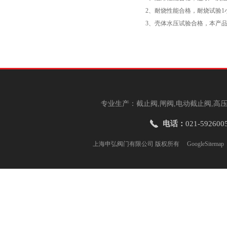
2、耐烧性能合格，耐烧试验1
3、壳体水压试验合格，本产
专业生产：截止阀,闸阀,电动截止阀,高压
电话：
021-592600
上海申弘阀门有限公司 版权所有
GoogleSitemap