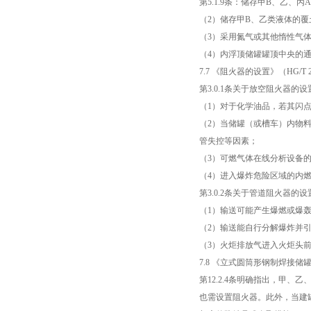
第5.1.9条：储存甲B、乙
（2）储存甲B、乙类液体的覆
（3）采用氮气或其他惰性气
（4）内浮顶储罐罐顶中央的
7.7 《阻火器的设置》（HG/T 205
第3.0.1条关于放空阻火器的
（1）对于化学油品，若其闪
（2）当储罐（或槽车）内物
管失控等因素；
（3）可燃气体在线分析设备
（4）进入爆炸危险区域的内
第3.0.2条关于管道阻火器的
（1）输送可能产生爆燃或爆
（2）输送能自行分解爆炸并
（3）火炬排放气进入火炬头
7.8 《立式圆筒形钢制焊接储罐安
第12.2.4条明确指出，甲
也需设置阻火器。此外，当建