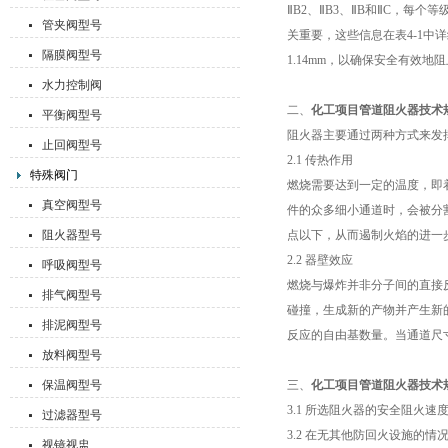
ⅡB2、ⅡB3、ⅡB和ⅡC，
管夹阀型号
关重要，这些信息在表4-1中
隔膜阀型号
1.14mm，以确保安全有效地
水力控制阀
二、
化工项目管道阻火器技术
平衡阀型号
阻火器主要通过两种方式来发
止回阀型号
2.1 传热作用
特殊阀门
燃烧需要达到一定的温度，即
真空阀型号
件的众多细小通道时，会被分
阻火器型号
点以下，从而遏制火焰的进一
2.2 器壁效应
呼吸阀型号
燃烧与爆炸并非分子间的直接
排气阀型号
碰撞，生成新的产物并产生新
排泥阀型号
反应的自由基数量。当通道尺
放料阀型号
保温阀型号
三、
化工项目管道阻火器技术
3.1 所选阻火器的安全阻火
过滤器型号
3.2 在无其他防回火设施的
视镜视盅