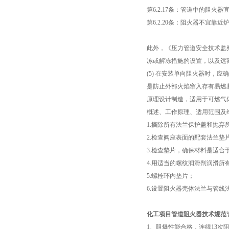
第6.2.17条：管道中的阻
第6.2.20条：阻火器不宜
此外，《压力管道安全技术监察
冻或解冻措施的设置，以及远
(5) 在安装单向阻火器时，
是防止外部火焰窜入存有易燃
原理设计制造，适用于可燃气
概述、工作原理、适用范围及
1.摘除所有法兰保护盖和抛弃
2.检查阀座表面的配套法兰垫片
3.检查垫片，确保材料是适合
4.用适当的螺纹润滑剂润滑
5.螺栓环内垫片；
6.设置阻火器壳体法兰与管
化工项目管道阻火器技术规范
1、阻爆性能合格，连续13次