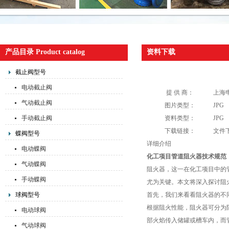
产品目录 Product catalog
资料下载
截止阀型号
电动截止阀
提 供 商：
上海
气动截止阀
图片类型：
JPG
手动截止阀
资料类型：
JPG
下载链接：
文件
蝶阀型号
详细介绍
电动蝶阀
化工项目管道阻火器技术规范
气动蝶阀
阻火器，这一在化工项目中的
手动蝶阀
尤为关键。本文将深入探讨阻
球阀型号
首先，我们来看看阻火器的不
根据阻火性能，阻火器可分为
电动球阀
部火焰传入储罐或槽车内，而
气动球阀