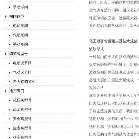
同时，阻火元件的结构型式也
手动球阀
用气体介质的不同，阻火器还
闸阀选型
保证储罐的安全。这类阻火器
电动闸阀
允许易燃易爆气体通过，对火
气动闸阀
化工项目管道阻火器技术规范
手动闸阀
波纹形式
调节阀型号
一种是由两个方向折成的波纹
电动调节阀
板交替缠绕在中心轴上，组成
气动调节阀
波纹结构阻火器经测试证明，
器阻火层由几层阻火层组成一
自力式调节阀
实验方法
通用阀门
该阻火器径中国科学技术大学与
减压阀型号
阻火器连续13次以亚音速火
疏水阀型号
了解这些分类信息后，我们就
安全阀型号
适用ⅡB级（MESG≥0.5mm
适用ⅡC级（MESG<0.5mm
旋塞阀型号
阻火器的分类与测试气体爆炸组
柱塞阀型号