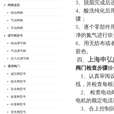
3、脱脂完成后
闸阀选型
4、酸洗纯化后
电动闸阀
骤；
气动闸阀
5、逐个零部件
手动闸阀
净的氮气进行吹
调节阀型号
6、用无纺布或
电动调节阀
脏色。
气动调节阀
上海申弘
自力式调节阀
四、
通用阀门
阀门检查步骤
操
减压阀型号
1、认真审阅设
疏水阀型号
线，并检查每根
安全阀型号
2、 检查电动
旋塞阀型号
电机的额定电流
柱塞阀型号
3、合上控制回
管夹阀型号