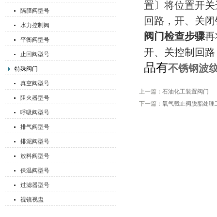
置〕将位置开关
隔膜阀型号
回路，开、关闭
水力控制阀
阀门检查步骤
再
平衡阀型号
开、关控制回路
止回阀型号
品有
不锈钢波
特殊阀门
真空阀型号
上一篇：
石油化工装置阀门
阻火器型号
下一篇：
氧气截止阀脱脂处理
呼吸阀型号
排气阀型号
排泥阀型号
放料阀型号
保温阀型号
过滤器型号
视镜视盅