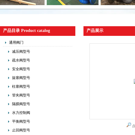
产品目录 Product catalog
产品展示
通用阀门
减压阀型号
疏水阀型号
安全阀型号
旋塞阀型号
柱塞阀型号
管夹阀型号
隔膜阀型号
水力控制阀
平衡阀型号
止回阀型号