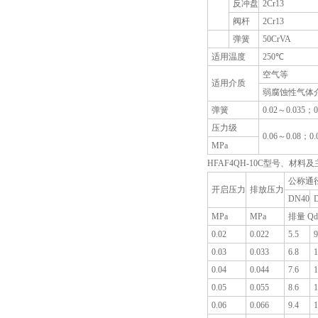
反冲盘
2Cr13
阀杆
2Cr13
弹簧
50CrVA
适用温度
250℃
空气等
适用介质
弱腐蚀性气体
弹簧
0.02～0.035；
压力级
0.06～0.08；0
MPa
HFAF4QH-10C型号、材料
公称通
开启压力
排放压力
DN40
MPa
MPa
排量 Qd,
0.02
0.022
5.5
9
0.03
0.033
6.8
1
0.04
0.044
7.6
1
0.05
0.055
8.6
1
0.06
0.066
9.4
1