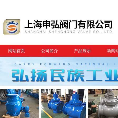
网站首页
公司简介
产品展示
新闻