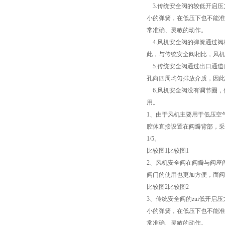
3.传统安全阀的较低开启压力
小的弹簧，在低压下也不能准确
常准确、灵敏的动作。
4.风机安全阀的弹簧通过阀
此，与传统安全阀相比，风机
5.传统安全阀通过出口通道
孔向四周均匀排放介质，因此
6.风机安全阀没有调节圈，
用。
1、由于风机主要用于低压空
腔体直接设置在阀瓣背部，采
1/5。
比较图1比较图1
2、风机安全阀在阀瓣与阀座
阀门的使用也更加方便，而
比较图2比较图2
3、传统安全阀的zui低开启
小的弹簧，在低压下也不能准确
常准确、灵敏的动作。