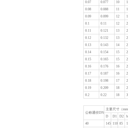
0.07
0.077
10
1
0.08
0.088
11
1
0.09
0.099
12
1
0.1
0.11
12
2
0.11
0.121
13
2
0.12
0.132
13
2
0.13
0.143
14
2
0.14
0.154
15
2
0.15
0.165
15
2
0.16
0.176
16
2
0.17
0.187
16
2
0.18
0.198
17
2
0.19
0.209
18
2
0.2
0.22
18
3
主要尺寸（m
公称通径DN
D
D1
D2
b
40
145
110
85
1