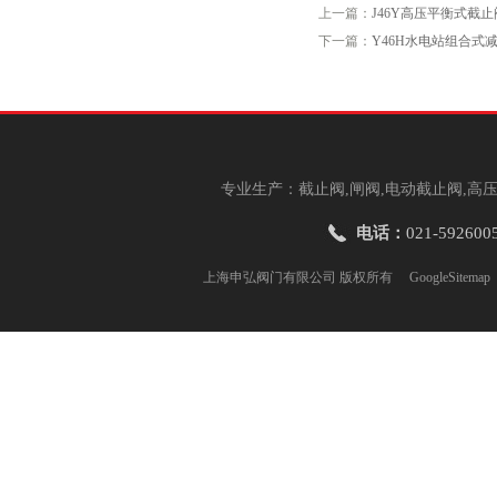
上一篇：
J46Y高压平衡式截止
下一篇：
Y46H水电站组合式
专业生产：截止阀,闸阀,电动截止阀,高压
电话：
021-592600
上海申弘阀门有限公司 版权所有
GoogleSitemap