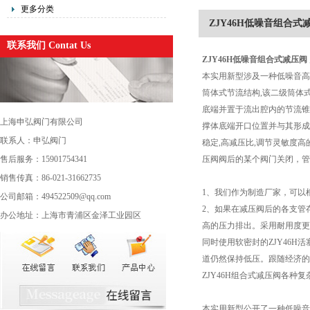
更多分类
ZJY46H低噪音组合式
联系我们 Contat Us
ZJY46H
低噪音组合式减压阀
本实用新型涉及一种低噪音高减
筒体式节流结构,该二级筒体
底端并置于流出腔内的节流锥
上海申弘阀门有限公司
撑体底端开口位置并与其形成
联系人：申弘阀门
稳定,高减压比,调节灵敏度
售后服务：15901754341
压阀阀后的某个阀门关闭，管
销售传真：86-021-31662735
1、我们作为制造厂家，可以
公司邮箱：494522509@qq.com
2、如果在减压阀后的各支管
办公地址：上海市青浦区金泽工业园区
高的压力排出。采用耐用度更
同时使用软密封的ZJY46
道仍然保持低压。跟随经济的
ZJY46H组合式减压阀各种复
本实用新型公开了一种低噪音