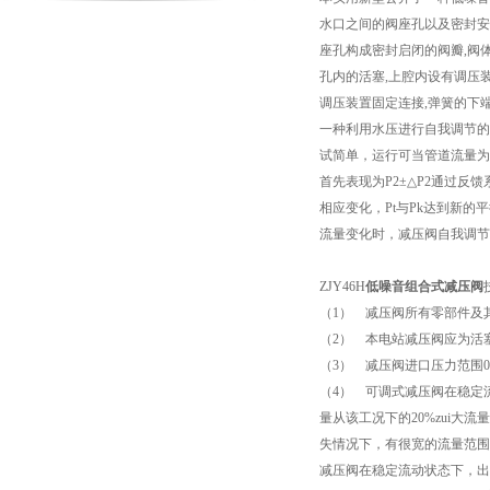
水口之间的阀座孔以及密封安
座孔构成密封启闭的阀瓣,阀
孔内的活塞,上腔内设有调压
调压装置固定连接,弹簧的下
一种利用水压进行自我调节的
试简单，运行可当管道流量为
首先表现为P2±△P2通过反馈
相应变化，Pt与Pk达到新
流量变化时，减压阀自我调节
ZJY46H
低噪音组合式减压阀
（1） 减压阀所有零部件及
（2） 本电站减压阀应为活
（3） 减压阀进口压力范围0~1
（4） 可调式减压阀在稳定
量从该工况下的20%zui大
失情况下，有很宽的流量范围
减压阀在稳定流动状态下，出