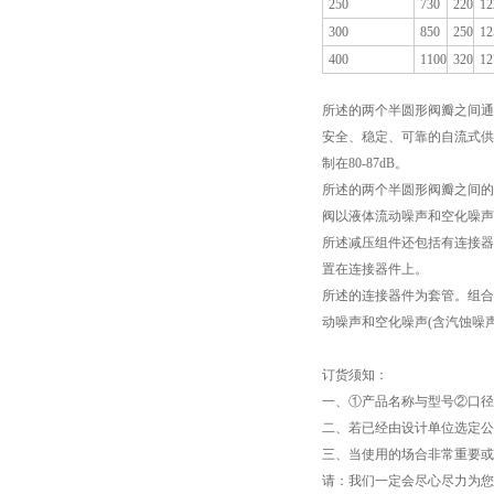
250
730
220
12
300
850
250
12
400
1100
320
12
所述的两个半圆形阀瓣之间通
安全、稳定、可靠的自流式供
制在80-87dB。
所述的两个半圆形阀瓣之间的
阀以液体流动噪声和空化噪声(
所述减压组件还包括有连接器
置在连接器件上。
所述的连接器件为套管。组合
动噪声和空化噪声(含汽蚀噪声
订货须知：
一、①产品名称与型号②口
二、若已经由设计单位选定公
三、当使用的场合非常重要或
请：我们一定会尽心尽力为您