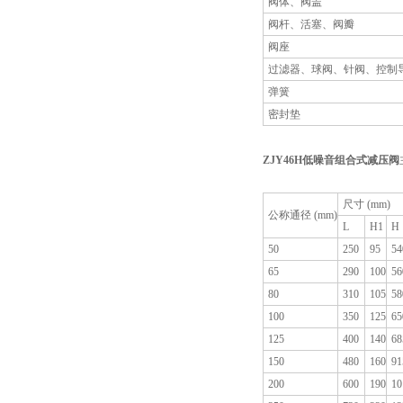
阀体、阀盖
阀杆、活塞、阀瓣
阀座
过滤器、球阀、针阀、控制
弹簧
密封垫
ZJY46H
低噪音组合式减压阀
尺寸 (mm)
公称通径 (mm)
L
H1
H
50
250
95
54
65
290
100
56
80
310
105
58
100
350
125
65
125
400
140
68
150
480
160
91
200
600
190
10