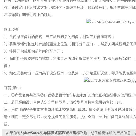
同时，25系列调节阀的所有零件均能够分解检查或保养，而无需移动管路中的主阀
作。通过采用上述技术方案，螺杆的下端设置压块，转动螺杆时，压块与螺杆之间
压缩弹簧在调节过程中的跳动。
调压步骤
1、关闭减压阀前的闸阀，开启减压阀后的闸阀，制造下游低压环境；
2、将调节螺钉按逆时针旋转至最上位置（相对出口压力），然后关闭减压阀后闸
3、慢慢开启减压阀前的闸阀至全开；
4、顺时针慢慢旋转调节螺钉，将出口压力调至所需要的压力（以阀后表压为准）
阀；
5、如在调整时出口压力高于设定压力，须从第一步开始重新调整，即只能从低压
订货须知：
一、①产品名称与型号②口径③是否带附件以便我们的为您正确选型④的使用压力
二、若已经由设计单位选定公司的型号，请按型号直接向我司销售部订购。
三、当使用的场合非常重要或环境比较复杂时,请您尽量提供设计图纸和详细参数
请：我们一定会尽心尽力为您提供优质的服务。提供全面、专业的“阀门系统解决方
题。
如果你对
SpiraxSarco先导隔膜式蒸汽减压阀
感兴趣，想了解更详细的产品信息，