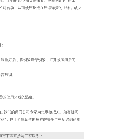
体。正确的选型和安装保养。更能保证其*的工
相对转动，从而使压块抵在压缩弹簧的上端，减少
阀；
；调整好后，将锁紧螺母锁紧，打开减压阀后闸
向高压调。
⑤的使用介质的温度。
，由我们的阀门公司专家为您审核把关。如有疑问：
案"，也十分愿意帮助用户解决生产中所遇到的难
填写下表直接与厂家联系：