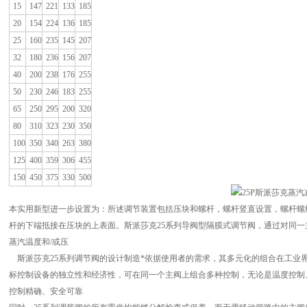
15
147
221
133
185
20
154
224
136
185
25
160
235
145
207
32
180
236
156
207
40
200
238
176
255
50
230
246
183
255
65
250
295
200
320
80
310
323
230
350
100
350
340
263
380
125
400
359
306
455
150
450
375
330
500
本实用新型进一步设置为：所述调节装置包括压块和螺杆，螺杆竖直设置，螺杆螺
杆的下端抵接在压块的上表面。斯派莎克25系列导阀型隔膜式调节阀，通过对同
蒸汽温度和/或压
斯派莎克25系列调节阀的设计制造*依据使用者的需求，其多元化的组合在工业界
标控制设备的独立性和经济性，可在同一个主阀上组合多种控制，无论是温度控制
控制精确、安全可靠