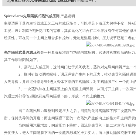
SpiraxSarco先导隔膜式蒸汽减压阀
的详细资料：
SpiraxSarco
先导隔膜式蒸汽减压阀
产品说明
主要适用于蒸汽主管线或工艺工程的减压场合，可以满足下游压力保持不变，特别
工况。设计制造*依据使用者的需求，其多元化的组合在工业界没有任何其他的减
经济性，可在同一个主阀上组合多种控制，无论是温度控制、压力调节还是二者在
先导隔膜式蒸汽减压阀
是一种具备精准调节功能的减压阀，它通过阀前阀后的压力
其工作原理图解如下。
1、蒸汽进入减压阀，这时阀门处于关闭状态，蒸汽对先导阀阀瓣产生一个
2、顺时针旋动调整螺栓，调压弹簧产生向下的压力，推动先导阀隔膜进而推
入先导阀，并通过外部导管1进入阀体下部的主阀隔膜，对主阀隔膜产生一个向上
3、一次蒸汽加在主阀隔膜上的力克服主阀弹簧，从而打开主阀，一次蒸汽通
汽通过外部导管2回流到先导阀隔膜下部，形成一个向上的推力。
当二次蒸汽压力调整到设定压力之后，回流到先导阀隔膜下部二次蒸汽产生
衡，保持先导阀的开度；而主阀隔膜下面的一次蒸汽产生的向上的推力和主阀弹簧
当阀后用汽量增加，阀后压力下降时，回流到先导阀下部二次蒸汽形成的推
开度变大，进入主阀隔膜下面的一次蒸汽形成的推力变大，向上推动隔膜克服主阀