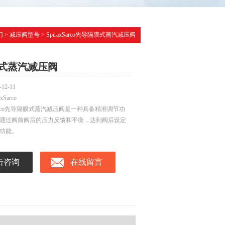
门
>
减压阀型号
> SpiraxSarco先导隔膜式蒸汽减压阀
式蒸汽减压阀
-12-11
axSarco
xSarco先导隔膜式蒸汽减压阀是一种具备精准调节功
通过阀前阀后的压力反馈和平衡，达到阀后设定
功能。
击咨询
在线留言