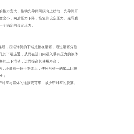
推力变大，推动先导阀隔膜向上移动，先导阀开
度变小，阀后压力下降，恢复到设定压力。先导膜
一个稳定的设定压力。
连通，压缩弹簧的下端抵接在活塞，通过活塞分割
孔的下端连通，从而在进口内进入带有压力的液体
塞的上下滑动，进而提高其使用寿命；
内，环形槽一位于本体上，使环形槽一的加工比较
长；
密封座与塞体的连接更可牢，减少密封座的脱落。