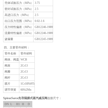
壳体试验压力（MPa）
3.75
密封试验压力（MPa）
2.5
高进口压力（MPa）
2.5
出口压力范围（MPa）
0.02-1.6
压力特性偏差（MPa）
GB12246-1989
流量特性偏差（MPa）
GB12246-1989
渗漏量
GB12245-1989
四、主要零件材料：
零件名称
零件材料
阀体、阀盖
WCB
阀座
2Cr13
阀瓣
2Cr13
阀杆
2Cr13
膜片
1Cr18Ni9Ti
调节弹簧
60Si2Mn
SpiraxSarco
先导隔膜式蒸汽减压阀
连接尺寸：
DN
L
H1
H
D