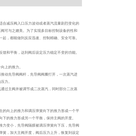
适合减压阀入口压力波动或者蒸汽流量剧烈变化的
压阀可与之媲美。为了实现多目标控制设备的性和
一起，都能做到反应迅速、控制精确、安全可靠。
反馈和平衡，达到阀后设定压力稳定不变的功能。
向上的推力。
动先导阀阀杆，先导阀阀瓣打开，一次蒸汽进
的压力。
过主阀并被调节成二次蒸汽，同时部分二次蒸
的向上的推力和调压弹簧向下的推力形成一个平
向下的推力形成另一个平衡，保持主阀的开度。
力变小，先导阀隔膜被调压弹簧向下压，先导阀
弹簧，加大主阀开度，阀后压力上升，恢复到设定