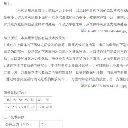
压力。
当阀后用汽量减少，阀后压力上升时，回流到先导阀下部的二次蒸汽形成的
度变小，进入主阀隔膜下面的一次蒸汽形成的推力变小，被主阀弹簧下压，主阀开
片式蒸汽减压阀就是这样时时处在一个动态平衡之中，从而保持阀后压力始终处在
综上所述，本实用新型的有益技术效果为：
1.通过在上阀体与下阀体之间设置的套筒，套筒内设置有活塞，出口与套筒的下端
套筒为两部分，使活塞的下表面与出口流出的液体连通，出口还通过节流装置与通
后，出口处的液体压力变化后，液体推着活塞在套筒内上下滑动，从而使其通过活
2.通过本体与套筒的内壁配合，本体的侧壁上开设环形槽一，密封圈位于环形槽一
方便，另一方面使本体与套筒之间密封性更好，且密封圈在环形槽一内使用寿命更
3.通过将密封座进行硫化处理的橡胶制作，一方面增加密封座的强度，另一方面使
流量系数(Cv)：
DN
15
20
25
32
40
50
Cv
2.5
5.5
8.1
12.0
17.0
28.0
三、技术参数 ：
公称压力（MPa）
2.5