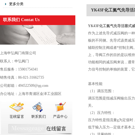
更多分类
YK43F化工氮气先导
联系我们 Contat Us
YK43F
化工氮气先导活塞式
作为上述先导式减压阀的一种
板的不同侧。先导式该类减压
辅助控制主阀或者*控制主阀
上海申弘阀门有限公司
上，导阀工作的目的是以维持
联系人：申弘阀门
功能相同的减压阀来说，通常
售后服务：15901754341
力信号控制的单独的装置，它
销售传真：86-021-31662735
基本性能
公司邮箱：494522509@qq.com
（1）调压范围：
办公地址：上海市青浦区金泽工业园区
调压范围是指减压阀输出压力
关。
（2）压力特性：
压力特性是指流量g为定值时
低于输入压力—定值才基本上
（3）流量特性：