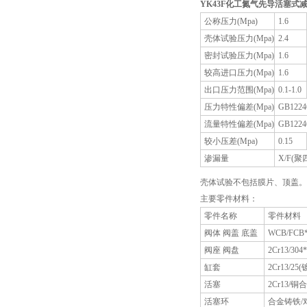
YK43F
化工氮气先导活塞式
公称压力(Mpa)
1.6
壳体试验压力(Mpa)
2.4
密封试验压力(Mpa)
1.6
较高进口压力(Mpa)
1.6
出口压力范围(Mpa)
0.1-1.0
压力特性偏差(Mpa)
GB1224
流量特性偏差(Mpa)
GB1224
较小压差(Mpa)
0.15
渗漏量
X/F(聚
壳体试验不包括膜片、顶盖。
主要零件材料：
零件名称
零件材料
阀体 阀盖 底盖
WCB/FCB
阀座 阀盘
2Cr13/304*
缸套
2Cr13/25
活塞
2Cr13/铜
活塞环
合金铸铁/