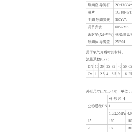
导阀座 导阀杆
2Cr13/304*
膜片
1Cr18Ni9T
主阀 导阀弹簧
50CrVA
调节弹簧
60Si2Mn
密封垫(X/F型号)
橡胶/聚四
导阀体 导阀盖
25/304
用于氧气介质时的材料。
流量系数(Cv)：
DN
15
20
25
32
40
50
65
Cv
1
2.5
4
6.5
9
16
25
外形尺寸(PN1.6-4.0)：单位：
外 形 尺 寸
公称通径DN
L
1.6/2.5MPa
4.
15
160
18
20
160
18