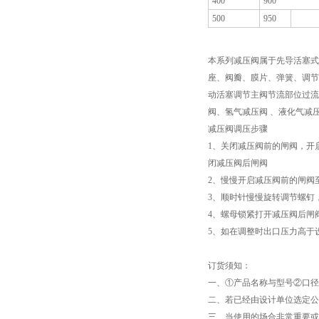
400
900
500
950
本系列减压阀属于先导活塞式
座、阀瓣、膜片、弹簧、调节
动活塞调节主阀节流部位过流
阀、氢气减压阀 、液化气减
减压阀调压步骤
1、关闭减压阀前的闸阀，开
闭减压阀后闸阀
2、慢慢开启减压阀前的闸阀
3、顺时针慢慢旋转调节螺钉
4、螺母锁紧打开减压阀后闸
5、如在调整时出口压力高于
订货须知：
一、①产品名称与型号②口
二、若已经由设计单位选定公
三、当使用的场合非常重要或