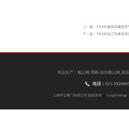
上一篇：
YK43F超高压锻造
下一篇：
YK43F化工气体先
专业生产：截止阀,闸阀,电动截止阀,高压
电话：
021-592600
上海申弘阀门有限公司 版权所有
GoogleSitemap