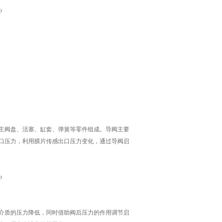
主阀盘、活塞、缸套、弹簧等零件组成。导阀主要
口压力，利用膜片传感出口压力变化，通过导阀启
流量，将介质的压力降低，同时借助阀后压力的作用调节启