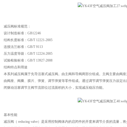
减压阀标准规范：
设计制造标准：GB12246
结构长度标准：GB/T 12221-2005
连接法兰标准：GB/T 9113
压力温度等级：GB/T 12224-2005
试验检验标准：GB/T 13927-2008
结构特点和用途
本系列减压阀属于先导活塞式减压阀。由主阀和导阀两部分组成。主阀主要由阀座
由阀座、阀瓣、膜片、弹簧、调节弹簧等零件组成。通过调节调节弹簧压力设定出
闭驱动活塞调节主阀节流部位过流面积的大小，实现减压稳压功能。
基本性能
减压阀（ reducing valve）是采用控制阀体内的启闭件的开度来调节介质的