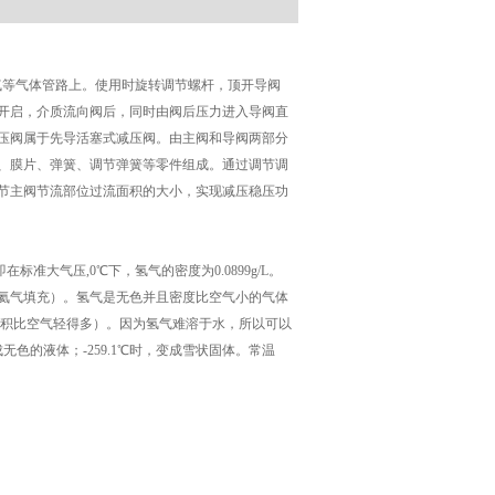
气等气体管路上。使用时旋转调节螺杆，顶开导阀
开启，介质流向阀后，同时由阀后压力进入导阀直
压阀属于先导活塞式减压阀。由主阀和导阀两部分
、膜片、弹簧、调节弹簧等零件组成。通过调节调
节主阀节流部位过流面积的大小，实现减压稳压功
标准大气压,0℃下，氢气的密度为0.0899g/L。
氦气填充）。氢气是无色并且密度比空气小的气体
同体积比空气轻得多）。因为氢气难溶于水，所以可以
无色的液体；-259.1℃时，变成雪状固体。常温