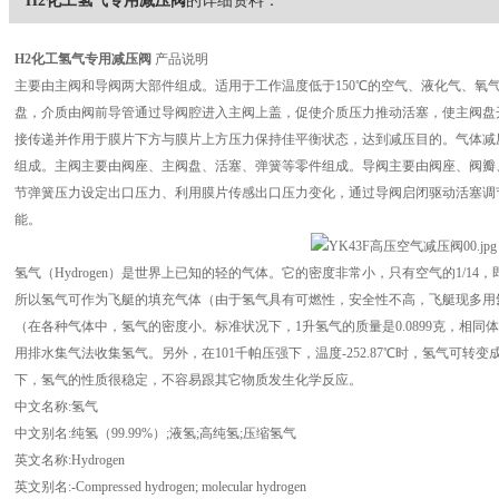
H2化工氢气专用减压阀
的详细资料：
H2
化工氢气专用减压阀
产品说明
主要由主阀和导阀两大部件组成。适用于工作温度低于150℃的空气、液化气、氧
盘，介质由阀前导管通过导阀腔进入主阀上盖，促使介质压力推动活塞，使主阀盘
接传递并作用于膜片下方与膜片上方压力保持佳平衡状态，达到减压目的。气体减
组成。主阀主要由阀座、主阀盘、活塞、弹簧等零件组成。导阀主要由阀座、阀瓣
节弹簧压力设定出口压力、利用膜片传感出口压力变化，通过导阀启闭驱动活塞调
能。
氢气（Hydrogen）是世界上已知的轻的气体。它的密度非常小，只有空气的1/14，即在
所以氢气可作为飞艇的填充气体（由于氢气具有可燃性，安全性不高，飞艇现多用
（在各种气体中，氢气的密度小。标准状况下，1升氢气的质量是0.0899克，相
用排水集气法收集氢气。另外，在101千帕压强下，温度-252.87℃时，氢气可转变成
下，氢气的性质很稳定，不容易跟其它物质发生化学反应。
中文名称:氢气
中文别名:纯氢（99.99%）;液氢;高纯氢;压缩氢气
英文名称:Hydrogen
英文别名:-Compressed hydrogen; molecular hydrogen