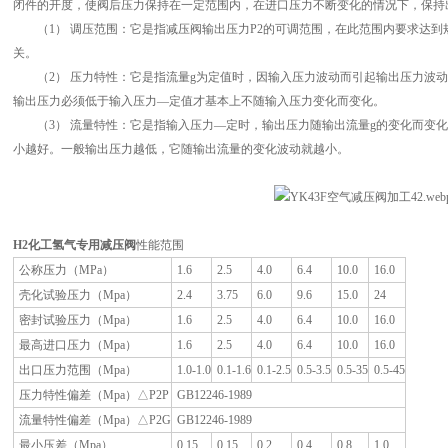
闭件的开度，使阀后压力保持在一定范围内，在进口压力不断变化的情况下，保持
（1） 调压范围：它是指减压阀输出压力P2的可调范围，在此范围内要求达到
关。
（2） 压力特性：它是指流量g为定值时，因输入压力波动而引起输出压力波动
输出压力必须低于输入压力—定值才基本上不随输入压力变化而变化。
（3） 流量特性：它是指输入压力—定时，输出压力随输出流量g的变化而变化
小越好。一般输出压力越低，它随输出流量的变化波动就越小。
H2
化工氢气专用减压阀
性能范围
公称压力（MPa）
1.6
2.5
4.0
6.4
10.0
16.0
壳化试验压力（Mpa）
2.4
3.75
6.0
9.6
15.0
24
密封试验压力（Mpa）
1.6
2.5
4.0
6.4
10.0
16.0
最高进口压力（Mpa）
1.6
2.5
4.0
6.4
10.0
16.0
出口压力范围（Mpa）
1.0-1.0
0.1-1.6
0.1-2.5
0.5-3.5
0.5-35
0.5-45
压力特性偏差（Mpa）△P2P
GB12246-1989
流量特性偏差（Mpa）△P2G
GB12246-1989
最小压差（Mpa）
0.15
0.15
0.2
0.4
0.8
1.0