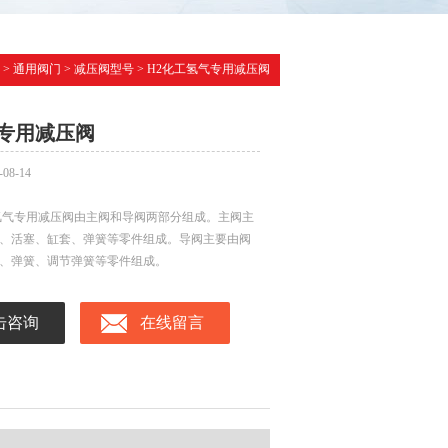
>
通用阀门
>
减压阀型号
> H2化工氢气专用减压阀
专用减压阀
-08-14
氢气专用减压阀由主阀和导阀两部分组成。主阀主
、活塞、缸套、弹簧等零件组成。导阀主要由阀
、弹簧、调节弹簧等零件组成。
击咨询
在线留言