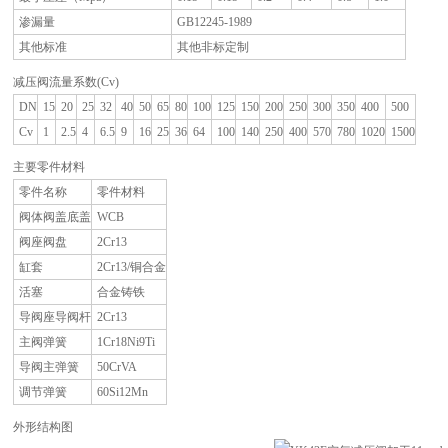
渗漏量
GB12245-1989
其他标准
其他非标定制
减压阀流量系数(Cv)
DN
15
20
25
32
40
50
65
80
100
125
150
200
250
300
350
400
500
Cv
1
2.5
4
6.5
9
16
25
36
64
100
140
250
400
570
780
1020
1500
主要零件材料
零件名称
零件材料
阀体阀盖底盖
WCB
阀座阀盘
2Cr13
缸套
2Cr13/铜合金
活塞
合金铸铁
导阀座导阀杆
2Cr13
主阀弹簧
1Cr18Ni9Ti
导阀主弹簧
50CrVA
调节弹簧
60Si12Mn
外形结构图