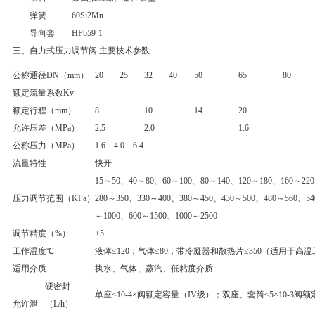
弹簧
60Si2Mn
导向套
HPb59-1
三、自力式压力调节阀 主要技术参数
公称通径DN（mm）
20
25
32
40
50
65
80
额定流量系数Kv
-
-
-
-
-
-
-
额定行程（mm）
8
10
14
20
允许压差（MPa）
2.5
2.0
1.6
公称压力（MPa）
1.6 4.0 6.4
流量特性
快开
15～50、40～80、60～100、80～140、120～180、160～22
压力调节范围（KPa）
280～350、330～400、380～450、430～500、480～560、54
～1000、600～1500、1000～2500
调节精度（%）
±5
工作温度℃
液体≤120；气体≤80；带冷凝器和散热片≤350（适用于高
适用介质
执水、气体、蒸汽、低粘度介质
硬密封
单座≤10-4×阀额定容量（IV级）；双座、套筒≤5×10-3阀额
允许泄
（L/h）