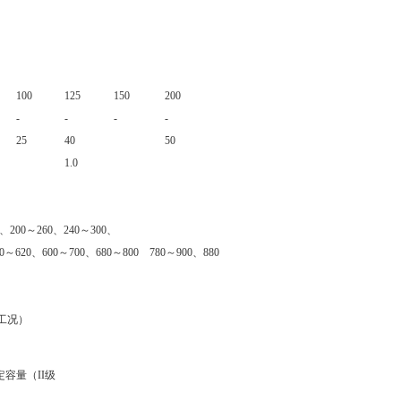
100
125
150
200
-
-
-
-
25
40
50
1.0
0、200～260、240～300、
0～620、600～700、680～800 780～900、880
温工况）
定容量（II级