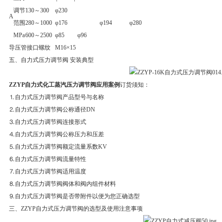
调节
130～300
φ230
A
范围
280～1000
φ176
φ194
φ280
MPa
600～2500
φ85
φ96
导压管接口螺纹
M16×15
五、自力式压力调节阀 安装典型
ZZYP自力式化工蒸汽压力调节阀应用案例
订货须知：
⒈自力式压力调节阀产品型号与名称
⒉自力式压力调节阀公称通径DN
⒊自力式压力调节阀连接形式
⒋自力式压力调节阀公称压力和压差
⒌自力式压力调节阀额定流量系数KV
⒍自力式压力调节阀流量特性
⒎自力式压力调节阀适用温度
⒏自力式压力调节阀阀体和阀内组件材料
⒐自力式压力调节阀是否带附件以便为您正确选型
三、ZZYP自力式压力调节阀的选型及使用注意事项