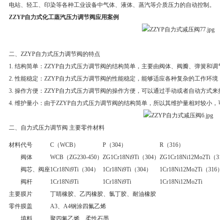
电站、轻工、印染等各种工业设备中气体、液体、蒸汽等介质压力的自动控制。
ZZYP自力式化工蒸汽压力调节阀应用案例
二、ZZYP自力式压力调节阀的特点
1. 结构简单：ZZYP自力式压力调节阀的结构简单，主要由阀体、阀瓣、弹簧和
2. 性能稳定：ZZYP自力式压力调节阀的性能稳定，能够适应各种复杂的工作环
3. 操作方便：ZZYP自力式压力调节阀的操作方便，可以通过手动或者自动方式
4. 维护量小：由于ZZYP自力式压力调节阀的结构简单，所以其维护量相对较小
二、自力式压力调节阀 主要零件材料
材料代号
C（WCB）
P（304）
R（316）
阀体
WCB（ZG230-450）
ZG1Cr18Ni9Ti（304）
ZG1Cr18Ni12Mo2Ti（
阀芯、阀座
1Cr18Ni9Ti（304）
1Cr18Ni9Ti（304）
1Cr18Ni12Mo2Ti（316
阀杆
1Cr18Ni9Ti
1Cr18Ni9Ti
1Cr18Ni12Mo2Ti
主要
膜片
丁睛橡胶、乙丙橡胶、氯丁胶、耐油橡胶
零件
膜盖
A3、A4钢涂四氟乙烯
填料
聚四氟乙烯、柔性石墨