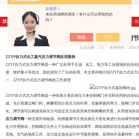
欢迎您！
来自局域网的朋友！有什么可以帮助您的
吗？
技术文章
首页
>
技
ZZYP自力式化工蒸汽压力调
点击次数：111 更新时间：2026-07
ZZYP自力式化工蒸汽压力调节阀应用案例
ZZYP自力式压力调节阀是一种广泛应用于石油、化工、电力等工业领域的自动
便、维护量小等优点，因此得到了广泛的应用。本文将详细介绍ZZYP自力式压
一、ZZYP自力式压力调节阀的工作原理
ZZYP自力式压力调节阀是一种依靠介质自身压力来控制阀门开启和关闭的自动
成。当介质通过阀门时，阀瓣受到介质压力的作用，克服弹簧的弹力，使阀门开
化，调节器可以根据实际压力与设定压力的差异来控制阀瓣的开度，从而使实际
压力调节阀
一种无需外加能源，利用被调节介质自身压力变化来进行自动调节的
生力作用推动，控制阀芯元件上下位移达到自动调节，阀前或阀后恒压或减压的
无电、无气的场所工作，压力设定值在运行中可随意调整。采用快开流量特性，