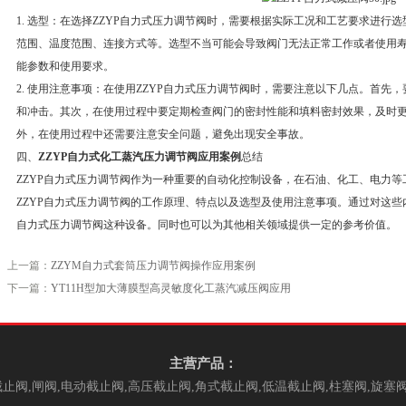
1. 选型：在选择ZZYP自力式压力调节阀时，需要根据实际工况和工艺要求进行
范围、温度范围、连接方式等。选型不当可能会导致阀门无法正常工作或者使用
能参数和使用要求。
2. 使用注意事项：在使用ZZYP自力式压力调节阀时，需要注意以下几点。首先
和冲击。其次，在使用过程中要定期检查阀门的密封性能和填料密封效果，及时
外，在使用过程中还需要注意安全问题，避免出现安全事故。
四、
ZZYP自力式化工蒸汽压力调节阀应用案例
总结
ZZYP自力式压力调节阀作为一种重要的自动化控制设备，在石油、化工、电力
ZZYP自力式压力调节阀的工作原理、特点以及选型及使用注意事项。通过对这些
自力式压力调节阀这种设备。同时也可以为其他相关领域提供一定的参考价值。
上一篇：
ZZYM自力式套筒压力调节阀操作应用案例
下一篇：
YT11H型加大薄膜型高灵敏度化工蒸汽减压阀应用
主营产品：
止阀,闸阀,电动截止阀,高压截止阀,角式截止阀,低温截止阀,柱塞阀,旋塞阀