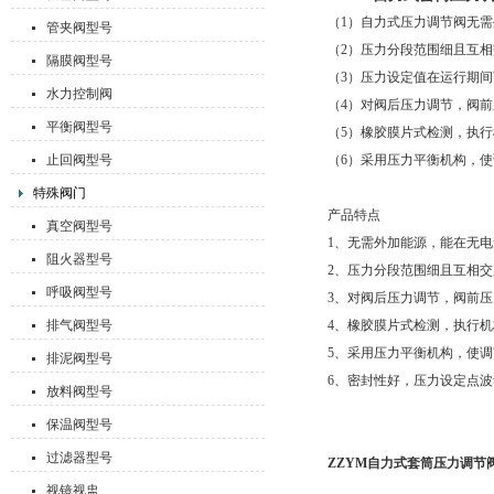
（1）自力式压力调节阀无
管夹阀型号
（2）压力分段范围细且互
隔膜阀型号
（3）压力设定值在运行期
水力控制阀
（4）对阀后压力调节，阀前压
平衡阀型号
（5）橡胶膜片式检测，执
止回阀型号
（6）采用压力平衡机构，
特殊阀门
产品特点
真空阀型号
1、无需外加能源，能在无
阻火器型号
2、压力分段范围细且互相
呼吸阀型号
3、对阀后压力调节，阀前压力
排气阀型号
4、橡胶膜片式检测，执行
5、采用压力平衡机构，使
排泥阀型号
6、密封性好，压力设定点
放料阀型号
保温阀型号
过滤器型号
ZZYM自力式套筒压力调节
视镜视盅