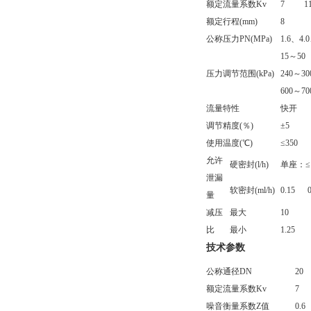
额定流量系数Kv
7
1
额定行程(mm)
8
公称压力PN(MPa)
1.6、4.0
15～50
压力调节范围(kPa)
240～30
600～70
流量特性
快开
调节精度(％)
±5
使用温度(℃)
≤350
允许
硬密封(l/h)
单座：≤
泄漏
软密封(ml/h)
0.15
量
减压
最大
10
比
最小
1.25
技术参数
公称通径DN
20
额定流量系数Kv
7
噪音衡量系数Z值
0.6