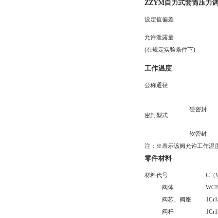
ZZYM自力式套筒压力
设定值偏差
允许泄露量
(在规定实验条件下)
工作温度
公称通径
硬密封
密封型式
软密封
注：※表示该阀允许工作温度
零件材料
材料代号
C（
阀体
WCB
阀芯、阀座
1Cr
阀杆
1Cr1