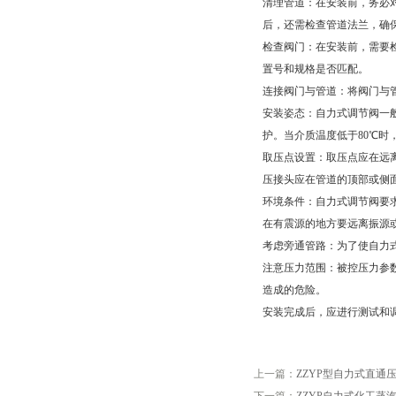
‌清理管道‌：在安装前，务
后，还需检查管道法兰，确保
‌检查阀门‌：在安装前，需
置号和规格是否匹配‌。
‌连接阀门与管道‌：将阀门
‌安装姿态‌：自力式调节阀
护。当介质温度低于80℃时
‌取压点设置‌：取压点应在
压接头应在管道的顶部或侧
‌环境条件‌：自力式调节阀要
在有震源的地方要远离振源或
‌考虑旁通管路‌：为了使自
‌注意压力范围‌：被控压力
造成的危险‌。
‌安装完成后，应进行测试和
上一篇：
ZZYP型自力式直通