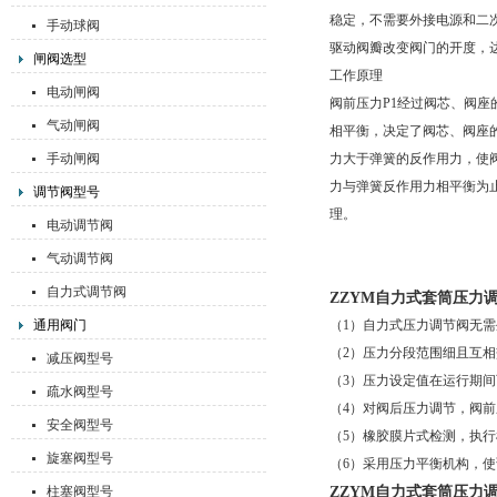
稳定，不需要外接电源和二
手动球阀
驱动阀瓣改变阀门的开度，
闸阀选型
工作原理
电动闸阀
阀前压力P1经过阀芯、阀座
气动闸阀
相平衡，决定了阀芯、阀座
手动闸阀
力大于弹簧的反作用力，使
力与弹簧反作用力相平衡为
调节阀型号
理。
电动调节阀
气动调节阀
自力式调节阀
ZZYM自力式套筒压力
通用阀门
（1）自力式压力调节阀无
（2）压力分段范围细且互
减压阀型号
（3）压力设定值在运行期
疏水阀型号
（4）对阀后压力调节，阀前压
安全阀型号
（5）橡胶膜片式检测，执
旋塞阀型号
（6）采用压力平衡机构，
ZZYM自力式套筒压力
柱塞阀型号