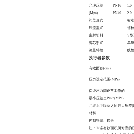
允许压差
PN16
1.6
(Mpa)
PN40
2.0
阀盖形式
标准
压盖型式
螺
密封填料
V
阀芯形式
单
流量特性
线
执行器参数
有效面积(cm )
压力设定范围(MPa)
保证压力阀正常工作的
最小压差△Pmin(MPa)
允许上下膜室之间最大压差(M
材料
控制管线、接头
注：※该有效面积所对应的压力