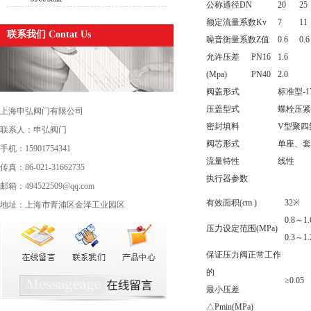
公称通径DN
20
25
额定流量系数Kv
7
11
联系我们 Contat Us
噪音衡量系数Z值
0.6
0.6
允许压差
PN16
1.6
(Mpa)
PN40
2.0
阀盖形式
标准型-1
压盖型式
螺栓压紧
上海申弘阀门有限公司
密封填料
V型聚四
联系人：申弘阀门
阀芯形式
单座、套
手机：15901754341
流量特性
线性
传真：86-021-31662735
执行器参数
邮箱：494522509@qq.com
有效面积(cm )
32※
地址：上海市青浦区金泽工业园区
0.8～1.
压力设定范围(MPa)
0.3～1.
保证压力阀正常工作
的
≥0.05
最小压差
△Pmin(MPa)