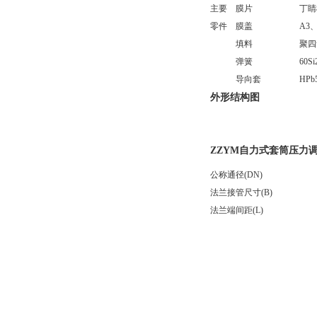
主要
膜片
丁睛
零件
膜盖
A3
填料
聚四
弹簧
60S
导向套
HPb
外形结构图
ZZYM自力式套筒压力
公称通径(DN)
法兰接管尺寸(B)
法兰端间距(L)