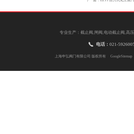
下一篇：
ZZYP自力式化工蒸
专业生产：截止阀,闸阀,电动截止阀,高压
电话：
021-592600
上海申弘阀门有限公司 版权所有
GoogleSitemap