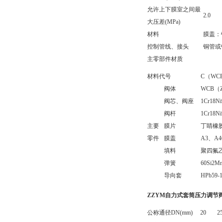
允许上下膜室之间最
2.0
大压差(MPa)
材料
膜盖：
控制管线、接头
铜管或钢
主零部件材质
材料代号
C（WC
阀体
WCB（Z
阀芯、阀座
1Cr18N
阀杆
1Cr18Ni
主要
膜片
丁睛橡
零件
膜盖
A3、A
填料
聚四氟
弹簧
60Si2M
导向套
HPb59-
ZZYM自力式套筒压力调节
公称通径DN(mm)
20
2